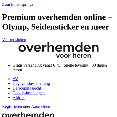
Zum Inhalt springen
Premium overhemden online –
Olymp, Seidensticker en meer
Venster sluiten
Gratis verzending vanaf € 75 · Snelle levering · 30 dagen
retour
AV
Gegevensbescherming
Herroepingsrecht
Cookie-instellingen
Afdruk
Registrieren
oder
Aanmelden