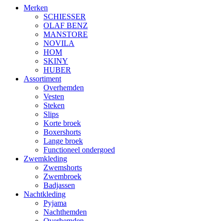
Merken
SCHIESSER
OLAF BENZ
MANSTORE
NOVILA
HOM
SKINY
HUBER
Assortiment
Overhemden
Vesten
Steken
Slips
Korte broek
Boxershorts
Lange broek
Functioneel ondergoed
Zwemkleding
Zwemshorts
Zwembroek
Badjassen
Nachtkleding
Pyjama
Nachthemden
Overhemden