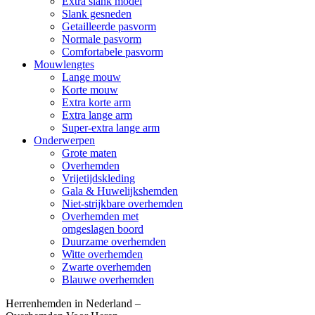
Extra slank model
Slank gesneden
Getailleerde pasvorm
Normale pasvorm
Comfortabele pasvorm
Mouwlengtes
Lange mouw
Korte mouw
Extra korte arm
Extra lange arm
Super-extra lange arm
Onderwerpen
Grote maten
Overhemden
Vrijetijdskleding
Gala & Huwelijkshemden
Niet-strijkbare overhemden
Overhemden met
omgeslagen boord
Duurzame overhemden
Witte overhemden
Zwarte overhemden
Blauwe overhemden
Herrenhemden in Nederland –