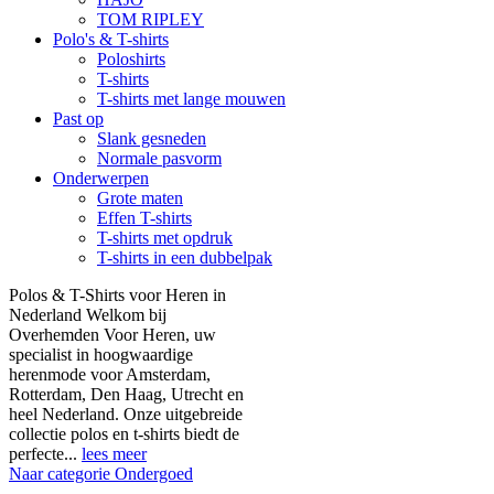
TOM RIPLEY
Polo's & T-shirts
Poloshirts
T-shirts
T-shirts met lange mouwen
Past op
Slank gesneden
Normale pasvorm
Onderwerpen
Grote maten
Effen T-shirts
T-shirts met opdruk
T-shirts in een dubbelpak
Polos & T-Shirts voor Heren in
Nederland Welkom bij
Overhemden Voor Heren, uw
specialist in hoogwaardige
herenmode voor Amsterdam,
Rotterdam, Den Haag, Utrecht en
heel Nederland. Onze uitgebreide
collectie polos en t-shirts biedt de
perfecte...
lees meer
Naar categorie Ondergoed