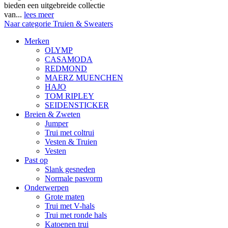
bieden een uitgebreide collectie
van...
lees meer
Naar categorie Truien & Sweaters
Merken
OLYMP
CASAMODA
REDMOND
MAERZ MUENCHEN
HAJO
TOM RIPLEY
SEIDENSTICKER
Breien & Zweten
Jumper
Trui met coltrui
Vesten & Truien
Vesten
Past op
Slank gesneden
Normale pasvorm
Onderwerpen
Grote maten
Trui met V-hals
Trui met ronde hals
Katoenen trui