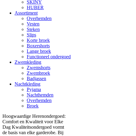
SKINY
HUBER
Assortiment
Overhemden
Vesten
Steken
Slips
Korte broek
Boxershorts
Lange broek
Functioneel ondergoed
Zwemkleding
Zwemshorts
Zwembroek
Badjassen
Nachtkleding
Pyjama
Nachthemden
Overhemden
Broek
Hoogwaardige Herenondergoed:
Comfort en Kwaliteit voor Elke
Dag Kwaliteitsondergoed vormt
de basis van elke garderobe. Bij