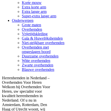
Korte mouw
Extra korte arm
Extra lange arm
Super-extra lange arm
Onderwerpen
Grote maten
Overhemden
Vrijetijdskleding
Gala & Huwelijkshemden
Niet-strijkbare overhemden
Overhemden met
omgeslagen boord
Duurzame overhemden
Witte overhemden
Zwarte overhemden
Blauwe overhemden
Herrenhemden in Nederland –
Overhemden Voor Heren
Welkom bij Overhemden Voor
Heren, uw specialist voor
kwaliteit herrenhemden in
Nederland. Of u nu in
Amsterdam, Rotterdam, Den
Haag of Utrecht woont, wij