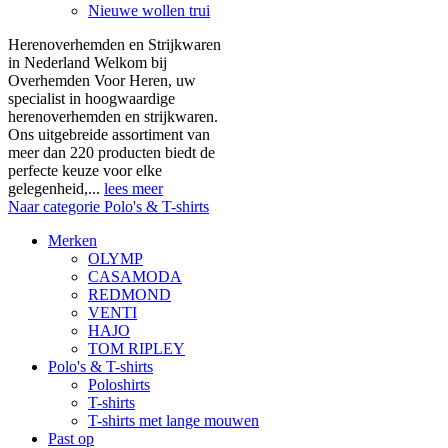
Nieuwe wollen trui
Herenoverhemden en Strijkwaren
in Nederland Welkom bij
Overhemden Voor Heren, uw
specialist in hoogwaardige
herenoverhemden en strijkwaren.
Ons uitgebreide assortiment van
meer dan 220 producten biedt de
perfecte keuze voor elke
gelegenheid,...
lees meer
Naar categorie Polo's & T-shirts
Merken
OLYMP
CASAMODA
REDMOND
VENTI
HAJO
TOM RIPLEY
Polo's & T-shirts
Poloshirts
T-shirts
T-shirts met lange mouwen
Past op