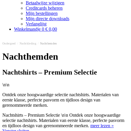
Betaalwijze wijzigen
Creditcards beheren
Mijn bestellingen
Mijn directe downloads
Verlanglijst
Winkelmandje
0
€ 0,00
Ondergoed
/
Nachtkleding
/
Nachthemden
Nachthemden
Nachtshirts – Premium Selectie
\n\n
Ontdek onze hoogwaardige selectie nachtshirts. Materialen van
eerste klasse, perfecte pasvorm en tijdloos design van
gerenommeerde merken.
Nachtshirts – Premium Selectie \n\n Ontdek onze hoogwaardige
selectie nachtshirts. Materialen van eerste klasse, perfecte pasvorm
en tijdloos design van gerenommeerde merken.
meer lezen »
Venster sluiten