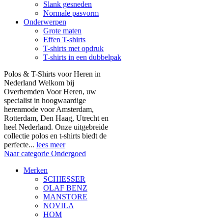
Slank gesneden
Normale pasvorm
Onderwerpen
Grote maten
Effen T-shirts
T-shirts met opdruk
T-shirts in een dubbelpak
Polos & T-Shirts voor Heren in
Nederland Welkom bij
Overhemden Voor Heren, uw
specialist in hoogwaardige
herenmode voor Amsterdam,
Rotterdam, Den Haag, Utrecht en
heel Nederland. Onze uitgebreide
collectie polos en t-shirts biedt de
perfecte...
lees meer
Naar categorie Ondergoed
Merken
SCHIESSER
OLAF BENZ
MANSTORE
NOVILA
HOM