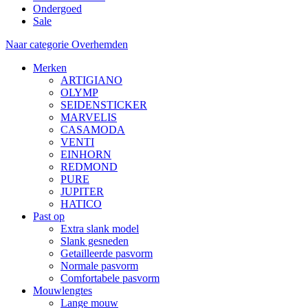
Ondergoed
Sale
Naar categorie Overhemden
Merken
ARTIGIANO
OLYMP
SEIDENSTICKER
MARVELIS
CASAMODA
VENTI
EINHORN
REDMOND
PURE
JUPITER
HATICO
Past op
Extra slank model
Slank gesneden
Getailleerde pasvorm
Normale pasvorm
Comfortabele pasvorm
Mouwlengtes
Lange mouw