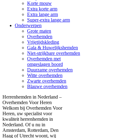
Korte mouw
Extra korte arm
Extra lange arm
Super-extra lange arm
Onderwerpen
Grote maten
Overhemden
Vrijetijdskleding
Gala & Huwelijkshemden
Niet-strijkbare overhemden
Overhemden met
omgeslagen boord
Duurzame overhemden
Witte overhemden
Zwarte overhemden
Blauwe overhemden
Herrenhemden in Nederland –
Overhemden Voor Heren
Welkom bij Overhemden Voor
Heren, uw specialist voor
kwaliteit herrenhemden in
Nederland. Of u nu in
Amsterdam, Rotterdam, Den
Haag of Utrecht woont, wij