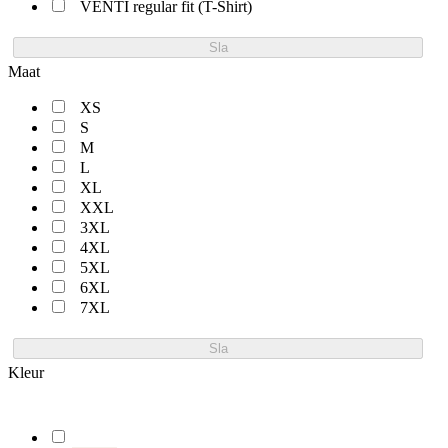
VENTI regular fit (T-Shirt)
Sla
Maat
XS
S
M
L
XL
XXL
3XL
4XL
5XL
6XL
7XL
Sla
Kleur