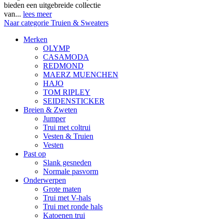
bieden een uitgebreide collectie
van...
lees meer
Naar categorie Truien & Sweaters
Merken
OLYMP
CASAMODA
REDMOND
MAERZ MUENCHEN
HAJO
TOM RIPLEY
SEIDENSTICKER
Breien & Zweten
Jumper
Trui met coltrui
Vesten & Truien
Vesten
Past op
Slank gesneden
Normale pasvorm
Onderwerpen
Grote maten
Trui met V-hals
Trui met ronde hals
Katoenen trui