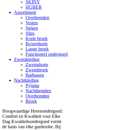
SKINY
HUBER
Assortiment
Overhemden
Vesten
Steken
Slips
Korte broek
Boxershorts
Lange broek
Functioneel ondergoed
Zwemkleding
Zwemshorts
Zwembroek
Badjassen
Nachtkleding
Pyjama
Nachthemden
Overhemden
Broek
Hoogwaardige Herenondergoed:
Comfort en Kwaliteit voor Elke
Dag Kwaliteitsondergoed vormt
de basis van elke garderobe. Bij