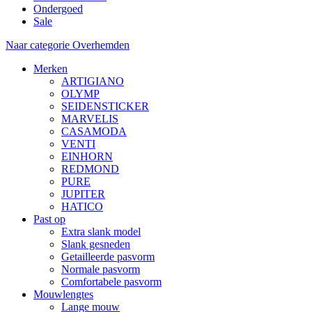
Ondergoed
Sale
Naar categorie Overhemden
Merken
ARTIGIANO
OLYMP
SEIDENSTICKER
MARVELIS
CASAMODA
VENTI
EINHORN
REDMOND
PURE
JUPITER
HATICO
Past op
Extra slank model
Slank gesneden
Getailleerde pasvorm
Normale pasvorm
Comfortabele pasvorm
Mouwlengtes
Lange mouw