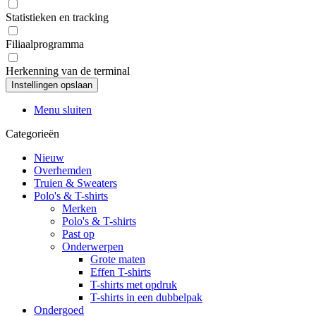
Statistieken en tracking
Filiaalprogramma
Herkenning van de terminal
Menu sluiten
Categorieën
Nieuw
Overhemden
Truien & Sweaters
Polo's & T-shirts
Merken
Polo's & T-shirts
Past op
Onderwerpen
Grote maten
Effen T-shirts
T-shirts met opdruk
T-shirts in een dubbelpak
Ondergoed