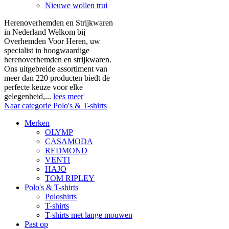
Nieuwe wollen trui
Herenoverhemden en Strijkwaren
in Nederland Welkom bij
Overhemden Voor Heren, uw
specialist in hoogwaardige
herenoverhemden en strijkwaren.
Ons uitgebreide assortiment van
meer dan 220 producten biedt de
perfecte keuze voor elke
gelegenheid,...
lees meer
Naar categorie Polo's & T-shirts
Merken
OLYMP
CASAMODA
REDMOND
VENTI
HAJO
TOM RIPLEY
Polo's & T-shirts
Poloshirts
T-shirts
T-shirts met lange mouwen
Past op