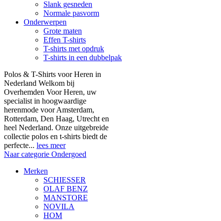
Slank gesneden
Normale pasvorm
Onderwerpen
Grote maten
Effen T-shirts
T-shirts met opdruk
T-shirts in een dubbelpak
Polos & T-Shirts voor Heren in
Nederland Welkom bij
Overhemden Voor Heren, uw
specialist in hoogwaardige
herenmode voor Amsterdam,
Rotterdam, Den Haag, Utrecht en
heel Nederland. Onze uitgebreide
collectie polos en t-shirts biedt de
perfecte...
lees meer
Naar categorie Ondergoed
Merken
SCHIESSER
OLAF BENZ
MANSTORE
NOVILA
HOM