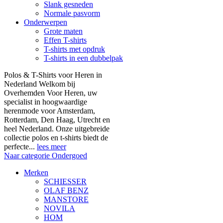
Slank gesneden
Normale pasvorm
Onderwerpen
Grote maten
Effen T-shirts
T-shirts met opdruk
T-shirts in een dubbelpak
Polos & T-Shirts voor Heren in
Nederland Welkom bij
Overhemden Voor Heren, uw
specialist in hoogwaardige
herenmode voor Amsterdam,
Rotterdam, Den Haag, Utrecht en
heel Nederland. Onze uitgebreide
collectie polos en t-shirts biedt de
perfecte...
lees meer
Naar categorie Ondergoed
Merken
SCHIESSER
OLAF BENZ
MANSTORE
NOVILA
HOM