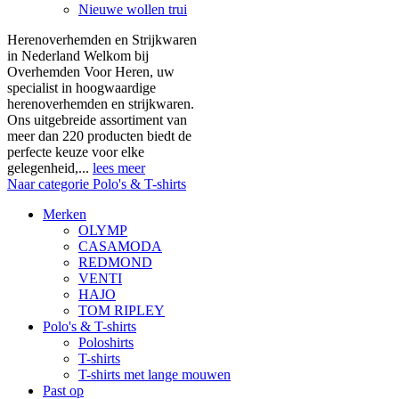
Nieuwe wollen trui
Herenoverhemden en Strijkwaren
in Nederland Welkom bij
Overhemden Voor Heren, uw
specialist in hoogwaardige
herenoverhemden en strijkwaren.
Ons uitgebreide assortiment van
meer dan 220 producten biedt de
perfecte keuze voor elke
gelegenheid,...
lees meer
Naar categorie Polo's & T-shirts
Merken
OLYMP
CASAMODA
REDMOND
VENTI
HAJO
TOM RIPLEY
Polo's & T-shirts
Poloshirts
T-shirts
T-shirts met lange mouwen
Past op