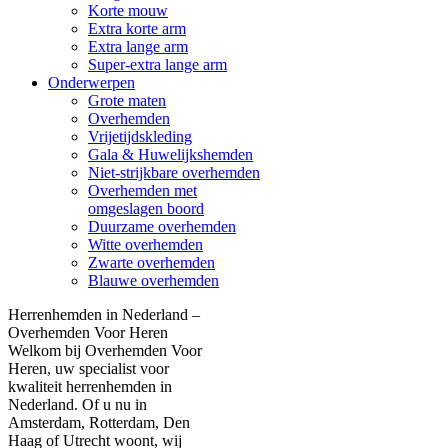
Korte mouw
Extra korte arm
Extra lange arm
Super-extra lange arm
Onderwerpen
Grote maten
Overhemden
Vrijetijdskleding
Gala & Huwelijkshemden
Niet-strijkbare overhemden
Overhemden met
omgeslagen boord
Duurzame overhemden
Witte overhemden
Zwarte overhemden
Blauwe overhemden
Herrenhemden in Nederland –
Overhemden Voor Heren
Welkom bij Overhemden Voor
Heren, uw specialist voor
kwaliteit herrenhemden in
Nederland. Of u nu in
Amsterdam, Rotterdam, Den
Haag of Utrecht woont, wij