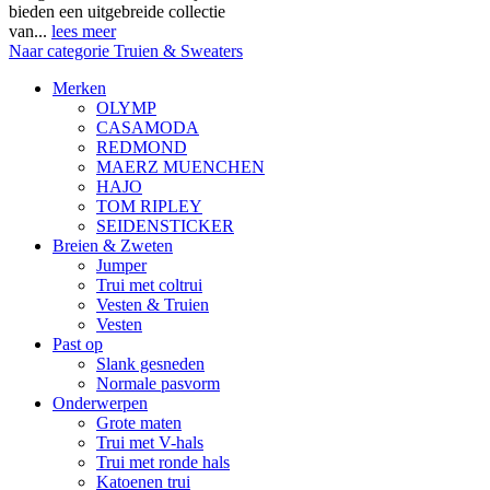
bieden een uitgebreide collectie
van...
lees meer
Naar categorie Truien & Sweaters
Merken
OLYMP
CASAMODA
REDMOND
MAERZ MUENCHEN
HAJO
TOM RIPLEY
SEIDENSTICKER
Breien & Zweten
Jumper
Trui met coltrui
Vesten & Truien
Vesten
Past op
Slank gesneden
Normale pasvorm
Onderwerpen
Grote maten
Trui met V-hals
Trui met ronde hals
Katoenen trui