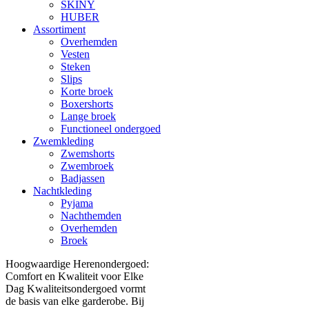
SKINY
HUBER
Assortiment
Overhemden
Vesten
Steken
Slips
Korte broek
Boxershorts
Lange broek
Functioneel ondergoed
Zwemkleding
Zwemshorts
Zwembroek
Badjassen
Nachtkleding
Pyjama
Nachthemden
Overhemden
Broek
Hoogwaardige Herenondergoed:
Comfort en Kwaliteit voor Elke
Dag Kwaliteitsondergoed vormt
de basis van elke garderobe. Bij