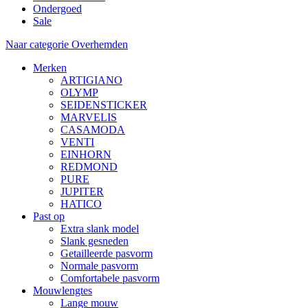
Ondergoed
Sale
Naar categorie Overhemden
Merken
ARTIGIANO
OLYMP
SEIDENSTICKER
MARVELIS
CASAMODA
VENTI
EINHORN
REDMOND
PURE
JUPITER
HATICO
Past op
Extra slank model
Slank gesneden
Getailleerde pasvorm
Normale pasvorm
Comfortabele pasvorm
Mouwlengtes
Lange mouw