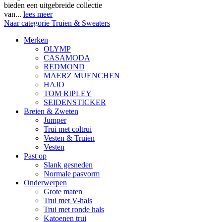
bieden een uitgebreide collectie
van...
lees meer
Naar categorie Truien & Sweaters
Merken
OLYMP
CASAMODA
REDMOND
MAERZ MUENCHEN
HAJO
TOM RIPLEY
SEIDENSTICKER
Breien & Zweten
Jumper
Trui met coltrui
Vesten & Truien
Vesten
Past op
Slank gesneden
Normale pasvorm
Onderwerpen
Grote maten
Trui met V-hals
Trui met ronde hals
Katoenen trui