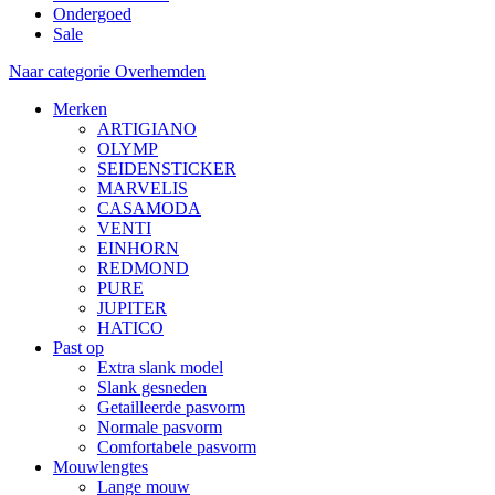
Ondergoed
Sale
Naar categorie Overhemden
Merken
ARTIGIANO
OLYMP
SEIDENSTICKER
MARVELIS
CASAMODA
VENTI
EINHORN
REDMOND
PURE
JUPITER
HATICO
Past op
Extra slank model
Slank gesneden
Getailleerde pasvorm
Normale pasvorm
Comfortabele pasvorm
Mouwlengtes
Lange mouw