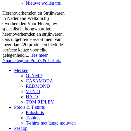
Nieuwe wollen trui
Herenoverhemden en Strijkwaren
in Nederland Welkom bij
Overhemden Voor Heren, uw
specialist in hoogwaardige
herenoverhemden en strijkwaren.
Ons uitgebreide assortiment van
meer dan 220 producten biedt de
perfecte keuze voor elke
gelegenheid,...
lees meer
Naar categorie Polo's & T-shirts
Merken
OLYMP
CASAMODA
REDMOND
VENTI
HAJO
TOM RIPLEY
Polo's & T-shirts
Poloshirts
T-shirts
T-shirts met lange mouwen
Past op