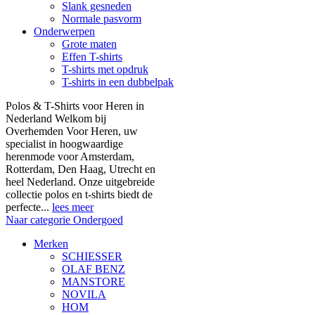
Slank gesneden
Normale pasvorm
Onderwerpen
Grote maten
Effen T-shirts
T-shirts met opdruk
T-shirts in een dubbelpak
Polos & T-Shirts voor Heren in
Nederland Welkom bij
Overhemden Voor Heren, uw
specialist in hoogwaardige
herenmode voor Amsterdam,
Rotterdam, Den Haag, Utrecht en
heel Nederland. Onze uitgebreide
collectie polos en t-shirts biedt de
perfecte...
lees meer
Naar categorie Ondergoed
Merken
SCHIESSER
OLAF BENZ
MANSTORE
NOVILA
HOM