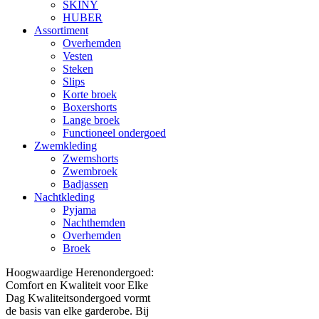
SKINY
HUBER
Assortiment
Overhemden
Vesten
Steken
Slips
Korte broek
Boxershorts
Lange broek
Functioneel ondergoed
Zwemkleding
Zwemshorts
Zwembroek
Badjassen
Nachtkleding
Pyjama
Nachthemden
Overhemden
Broek
Hoogwaardige Herenondergoed:
Comfort en Kwaliteit voor Elke
Dag Kwaliteitsondergoed vormt
de basis van elke garderobe. Bij