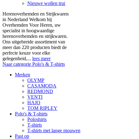
Nieuwe wollen trui
Herenoverhemden en Strijkwaren
in Nederland Welkom bij
Overhemden Voor Heren, uw
specialist in hoogwaardige
herenoverhemden en strijkwaren.
Ons uitgebreide assortiment van
meer dan 220 producten biedt de
perfecte keuze voor elke
gelegenheid,...
lees meer
Naar categorie Polo's & T-shirts
Merken
OLYMP
CASAMODA
REDMOND
VENTI
HAJO
TOM RIPLEY
Polo's & T-shirts
Poloshirts
T-shirts
T-shirts met lange mouwen
Past op