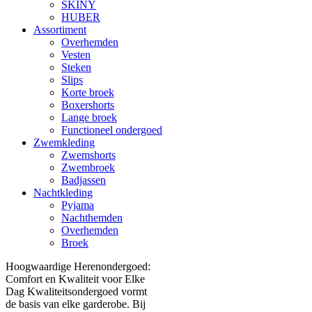
SKINY
HUBER
Assortiment
Overhemden
Vesten
Steken
Slips
Korte broek
Boxershorts
Lange broek
Functioneel ondergoed
Zwemkleding
Zwemshorts
Zwembroek
Badjassen
Nachtkleding
Pyjama
Nachthemden
Overhemden
Broek
Hoogwaardige Herenondergoed:
Comfort en Kwaliteit voor Elke
Dag Kwaliteitsondergoed vormt
de basis van elke garderobe. Bij