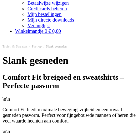
Betaalwijze wijzigen
Creditcards beheren
Mijn bestellingen
Mijn directe downloads
Verlanglijst
Winkelmandje
0
€ 0,00
Truien & Sweaters
/
Past op
/
Slank gesneden
Slank gesneden
Comfort Fit breigoed en sweatshirts –
Perfecte pasvorm
\n\n
Comfort Fit biedt maximale bewegingsvrijheid en een royaal
gesneden pasvorm. Perfect voor fijngebouwde mannen of heren die
veel waarde hechten aan comfort.
\n\n