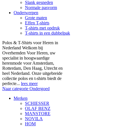
Slank gesneden
Normale pasvorm
Onderwerpen
Grote maten
Effen T-shirts
T-shirts met opdruk
T-shirts in een dubbelpak
Polos & T-Shirts voor Heren in
Nederland Welkom bij
Overhemden Voor Heren, uw
specialist in hoogwaardige
herenmode voor Amsterdam,
Rotterdam, Den Haag, Utrecht en
heel Nederland. Onze uitgebreide
collectie polos en t-shirts biedt de
perfecte...
lees meer
Naar categorie Ondergoed
Merken
SCHIESSER
OLAF BENZ
MANSTORE
NOVILA
HOM