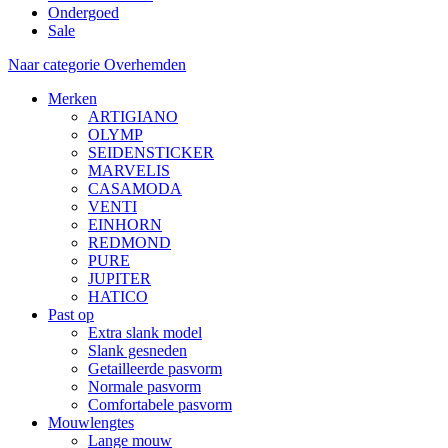
Ondergoed
Sale
Naar categorie Overhemden
Merken
ARTIGIANO
OLYMP
SEIDENSTICKER
MARVELIS
CASAMODA
VENTI
EINHORN
REDMOND
PURE
JUPITER
HATICO
Past op
Extra slank model
Slank gesneden
Getailleerde pasvorm
Normale pasvorm
Comfortabele pasvorm
Mouwlengtes
Lange mouw