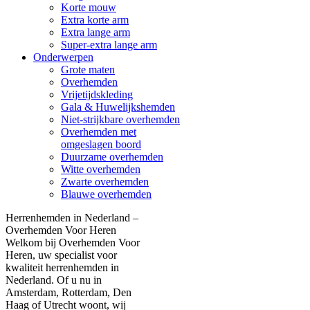
Korte mouw
Extra korte arm
Extra lange arm
Super-extra lange arm
Onderwerpen
Grote maten
Overhemden
Vrijetijdskleding
Gala & Huwelijkshemden
Niet-strijkbare overhemden
Overhemden met
omgeslagen boord
Duurzame overhemden
Witte overhemden
Zwarte overhemden
Blauwe overhemden
Herrenhemden in Nederland –
Overhemden Voor Heren
Welkom bij Overhemden Voor
Heren, uw specialist voor
kwaliteit herrenhemden in
Nederland. Of u nu in
Amsterdam, Rotterdam, Den
Haag of Utrecht woont, wij