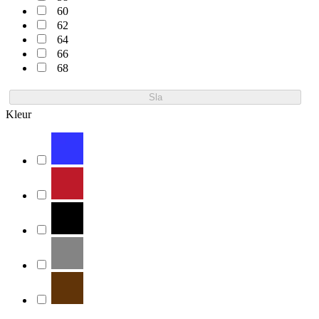
60
62
64
66
68
Sla
Kleur