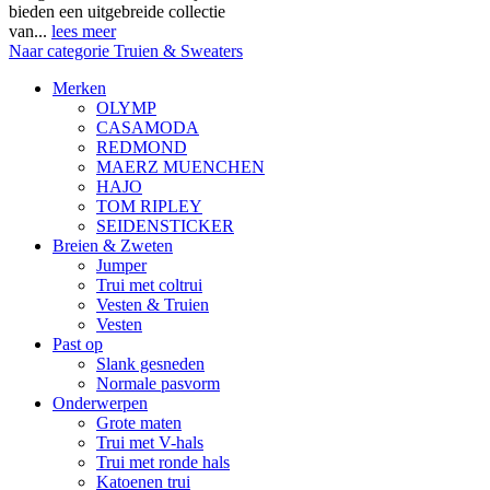
bieden een uitgebreide collectie
van...
lees meer
Naar categorie Truien & Sweaters
Merken
OLYMP
CASAMODA
REDMOND
MAERZ MUENCHEN
HAJO
TOM RIPLEY
SEIDENSTICKER
Breien & Zweten
Jumper
Trui met coltrui
Vesten & Truien
Vesten
Past op
Slank gesneden
Normale pasvorm
Onderwerpen
Grote maten
Trui met V-hals
Trui met ronde hals
Katoenen trui