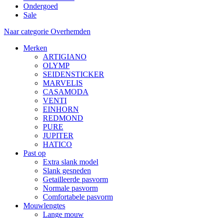
Ondergoed
Sale
Naar categorie Overhemden
Merken
ARTIGIANO
OLYMP
SEIDENSTICKER
MARVELIS
CASAMODA
VENTI
EINHORN
REDMOND
PURE
JUPITER
HATICO
Past op
Extra slank model
Slank gesneden
Getailleerde pasvorm
Normale pasvorm
Comfortabele pasvorm
Mouwlengtes
Lange mouw