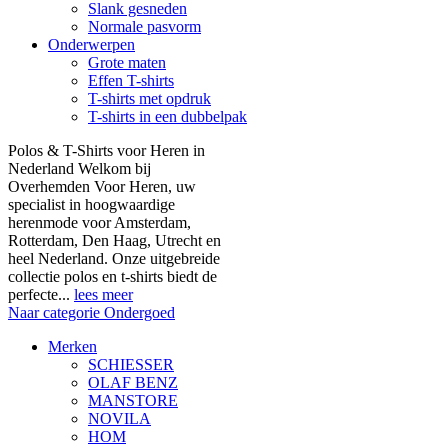
Slank gesneden
Normale pasvorm
Onderwerpen
Grote maten
Effen T-shirts
T-shirts met opdruk
T-shirts in een dubbelpak
Polos & T-Shirts voor Heren in
Nederland Welkom bij
Overhemden Voor Heren, uw
specialist in hoogwaardige
herenmode voor Amsterdam,
Rotterdam, Den Haag, Utrecht en
heel Nederland. Onze uitgebreide
collectie polos en t-shirts biedt de
perfecte...
lees meer
Naar categorie Ondergoed
Merken
SCHIESSER
OLAF BENZ
MANSTORE
NOVILA
HOM