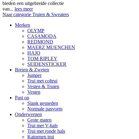
bieden een uitgebreide collectie
van...
lees meer
Naar categorie Truien & Sweaters
Merken
OLYMP
CASAMODA
REDMOND
MAERZ MUENCHEN
HAJO
TOM RIPLEY
SEIDENSTICKER
Breien & Zweten
Jumper
Trui met coltrui
Vesten & Truien
Vesten
Past op
Slank gesneden
Normale pasvorm
Onderwerpen
Grote maten
Trui met V-hals
Trui met ronde hals
Katoenen trui