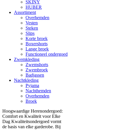
SKINY
HUBER
Assortiment
Overhemden
Vesten
Steken
Slips
Korte broek
Boxershorts
Lange broek
Functioneel ondergoed
Zwemkleding
Zwemshorts
Zwembroek
Badjassen
Nachtkleding
Pyjama
Nachthemden
Overhemden
Broek
Hoogwaardige Herenondergoed:
Comfort en Kwaliteit voor Elke
Dag Kwaliteitsondergoed vormt
de basis van elke garderobe. Bij