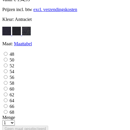
Prijzen incl. btw
excl. verzendingskosten
Kleur:
Antraciet
Maat:
Maattabel
48
50
52
54
56
58
60
62
64
66
68
Menge
Geen maat geselecteerd