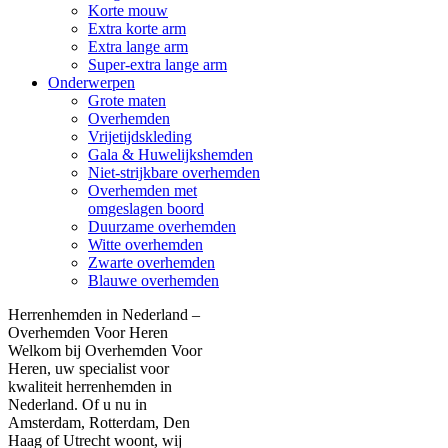
Korte mouw
Extra korte arm
Extra lange arm
Super-extra lange arm
Onderwerpen
Grote maten
Overhemden
Vrijetijdskleding
Gala & Huwelijkshemden
Niet-strijkbare overhemden
Overhemden met
omgeslagen boord
Duurzame overhemden
Witte overhemden
Zwarte overhemden
Blauwe overhemden
Herrenhemden in Nederland –
Overhemden Voor Heren
Welkom bij Overhemden Voor
Heren, uw specialist voor
kwaliteit herrenhemden in
Nederland. Of u nu in
Amsterdam, Rotterdam, Den
Haag of Utrecht woont, wij