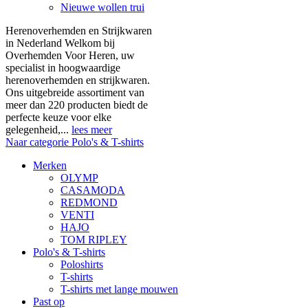
Nieuwe wollen trui
Herenoverhemden en Strijkwaren
in Nederland Welkom bij
Overhemden Voor Heren, uw
specialist in hoogwaardige
herenoverhemden en strijkwaren.
Ons uitgebreide assortiment van
meer dan 220 producten biedt de
perfecte keuze voor elke
gelegenheid,...
lees meer
Naar categorie Polo's & T-shirts
Merken
OLYMP
CASAMODA
REDMOND
VENTI
HAJO
TOM RIPLEY
Polo's & T-shirts
Poloshirts
T-shirts
T-shirts met lange mouwen
Past op