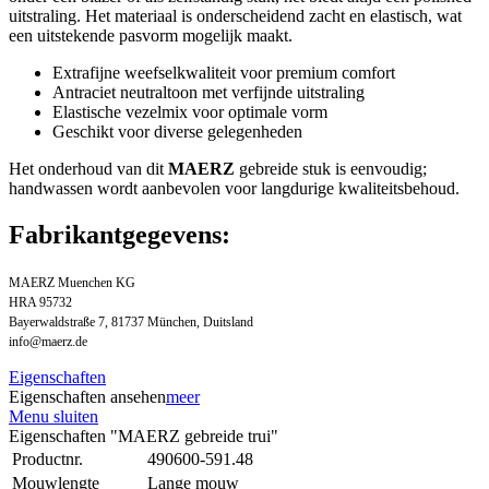
uitstraling. Het materiaal is onderscheidend zacht en elastisch, wat
een uitstekende pasvorm mogelijk maakt.
Extrafijne weefselkwaliteit voor premium comfort
Antraciet neutraltoon met verfijnde uitstraling
Elastische vezelmix voor optimale vorm
Geschikt voor diverse gelegenheden
Het onderhoud van dit
MAERZ
gebreide stuk is eenvoudig;
handwassen wordt aanbevolen voor langdurige kwaliteitsbehoud.
Fabrikantgegevens:
MAERZ Muenchen KG
HRA 95732
Bayerwaldstraße 7, 81737 München, Duitsland
info@maerz.de
Eigenschaften
Eigenschaften ansehen
meer
Menu sluiten
Eigenschaften "MAERZ gebreide trui"
Productnr.
490600-591.48
Mouwlengte
Lange mouw