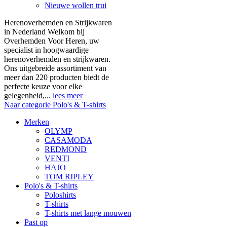
Nieuwe wollen trui
Herenoverhemden en Strijkwaren
in Nederland Welkom bij
Overhemden Voor Heren, uw
specialist in hoogwaardige
herenoverhemden en strijkwaren.
Ons uitgebreide assortiment van
meer dan 220 producten biedt de
perfecte keuze voor elke
gelegenheid,...
lees meer
Naar categorie Polo's & T-shirts
Merken
OLYMP
CASAMODA
REDMOND
VENTI
HAJO
TOM RIPLEY
Polo's & T-shirts
Poloshirts
T-shirts
T-shirts met lange mouwen
Past op