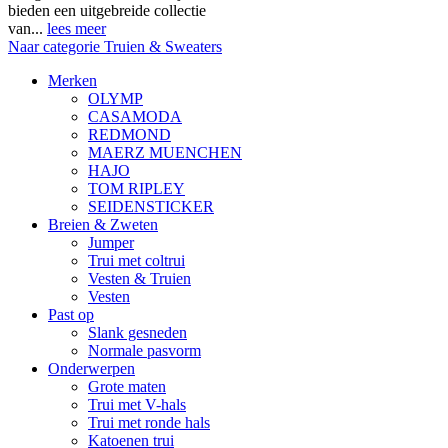
bieden een uitgebreide collectie
van...
lees meer
Naar categorie Truien & Sweaters
Merken
OLYMP
CASAMODA
REDMOND
MAERZ MUENCHEN
HAJO
TOM RIPLEY
SEIDENSTICKER
Breien & Zweten
Jumper
Trui met coltrui
Vesten & Truien
Vesten
Past op
Slank gesneden
Normale pasvorm
Onderwerpen
Grote maten
Trui met V-hals
Trui met ronde hals
Katoenen trui