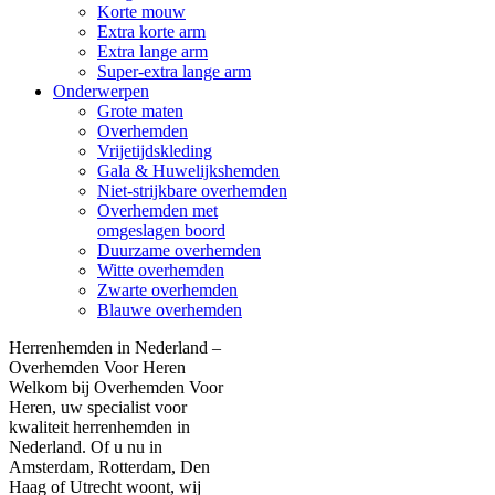
Korte mouw
Extra korte arm
Extra lange arm
Super-extra lange arm
Onderwerpen
Grote maten
Overhemden
Vrijetijdskleding
Gala & Huwelijkshemden
Niet-strijkbare overhemden
Overhemden met
omgeslagen boord
Duurzame overhemden
Witte overhemden
Zwarte overhemden
Blauwe overhemden
Herrenhemden in Nederland –
Overhemden Voor Heren
Welkom bij Overhemden Voor
Heren, uw specialist voor
kwaliteit herrenhemden in
Nederland. Of u nu in
Amsterdam, Rotterdam, Den
Haag of Utrecht woont, wij