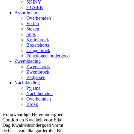
SKINY
HUBER
Assortiment
Overhemden
Vesten
Steken
Slips
Korte broek
Boxershorts
Lange broek
Functioneel ondergoed
Zwemkleding
Zwemshorts
Zwembroek
Badjassen
Nachtkleding
Pyjama
Nachthemden
Overhemden
Broek
Hoogwaardige Herenondergoed:
Comfort en Kwaliteit voor Elke
Dag Kwaliteitsondergoed vormt
de basis van elke garderobe. Bij