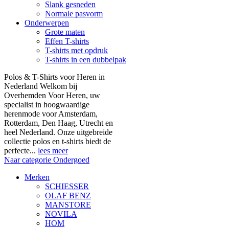
Slank gesneden
Normale pasvorm
Onderwerpen
Grote maten
Effen T-shirts
T-shirts met opdruk
T-shirts in een dubbelpak
Polos & T-Shirts voor Heren in
Nederland Welkom bij
Overhemden Voor Heren, uw
specialist in hoogwaardige
herenmode voor Amsterdam,
Rotterdam, Den Haag, Utrecht en
heel Nederland. Onze uitgebreide
collectie polos en t-shirts biedt de
perfecte...
lees meer
Naar categorie Ondergoed
Merken
SCHIESSER
OLAF BENZ
MANSTORE
NOVILA
HOM