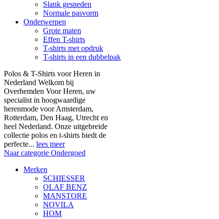
Slank gesneden
Normale pasvorm
Onderwerpen
Grote maten
Effen T-shirts
T-shirts met opdruk
T-shirts in een dubbelpak
Polos & T-Shirts voor Heren in
Nederland Welkom bij
Overhemden Voor Heren, uw
specialist in hoogwaardige
herenmode voor Amsterdam,
Rotterdam, Den Haag, Utrecht en
heel Nederland. Onze uitgebreide
collectie polos en t-shirts biedt de
perfecte...
lees meer
Naar categorie Ondergoed
Merken
SCHIESSER
OLAF BENZ
MANSTORE
NOVILA
HOM