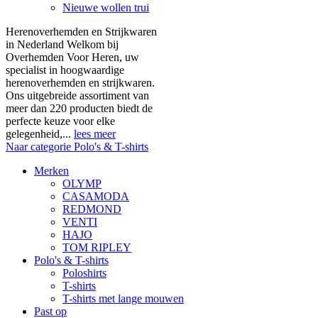
Nieuwe wollen trui
Herenoverhemden en Strijkwaren
in Nederland Welkom bij
Overhemden Voor Heren, uw
specialist in hoogwaardige
herenoverhemden en strijkwaren.
Ons uitgebreide assortiment van
meer dan 220 producten biedt de
perfecte keuze voor elke
gelegenheid,...
lees meer
Naar categorie Polo's & T-shirts
Merken
OLYMP
CASAMODA
REDMOND
VENTI
HAJO
TOM RIPLEY
Polo's & T-shirts
Poloshirts
T-shirts
T-shirts met lange mouwen
Past op