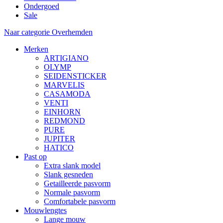
Ondergoed
Sale
Naar categorie Overhemden
Merken
ARTIGIANO
OLYMP
SEIDENSTICKER
MARVELIS
CASAMODA
VENTI
EINHORN
REDMOND
PURE
JUPITER
HATICO
Past op
Extra slank model
Slank gesneden
Getailleerde pasvorm
Normale pasvorm
Comfortabele pasvorm
Mouwlengtes
Lange mouw