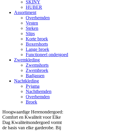
SKINY
HUBER
Assortiment
Overhemden
Vesten
Steken
Slips
Korte broek
Boxershorts
Lange broek
Functioneel ondergoed
Zwemkleding
Zwemshorts
Zwembroek
Badjassen
Nachtkleding
Pyjama
Nachthemden
Overhemden
Broek
Hoogwaardige Herenondergoed:
Comfort en Kwaliteit voor Elke
Dag Kwaliteitsondergoed vormt
de basis van elke garderobe. Bij