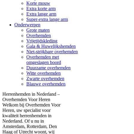
Korte mouw
Extra korte arm
Extra lange arm
Super-extra lange arm
Onderwerpen
Grote maten
Overhemden
Vrijetijdskleding
Gala & Huwelijkshemden
Niet-strijkbare overhemden
Overhemden met
omgeslagen boord
Duurzame overhemden
Witte overhemden
Zwarte overhemden
Blauwe overhemden
Herrenhemden in Nederland –
Overhemden Voor Heren
Welkom bij Overhemden Voor
Heren, uw specialist voor
kwaliteit herrenhemden in
Nederland. Of u nu in
Amsterdam, Rotterdam, Den
Haag of Utrecht woont, wij