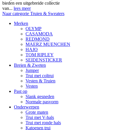
bieden een uitgebreide collectie
van...
lees meer
Naar categorie Truien & Sweaters
Merken
OLYMP
CASAMODA
REDMOND
MAERZ MUENCHEN
HAJO
TOM RIPLEY
SEIDENSTICKER
Breien & Zweten
Jumper
Trui met coltrui
Vesten & Truien
Vesten
Past op
Slank gesneden
Normale pasvorm
Onderwerpen
Grote maten
Trui met V-hals
Trui met ronde hals
Katoenen trui