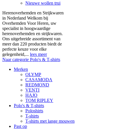
Nieuwe wollen trui
Herenoverhemden en Strijkwaren
in Nederland Welkom bij
Overhemden Voor Heren, uw
specialist in hoogwaardige
herenoverhemden en strijkwaren.
Ons uitgebreide assortiment van
meer dan 220 producten biedt de
perfecte keuze voor elke
gelegenheid,...
lees meer
Naar categorie Polo's & T-shirts
Merken
OLYMP
CASAMODA
REDMOND
VENTI
HAJO
TOM RIPLEY
Polo's & T-shirts
Poloshirts
T-shirts
T-shirts met lange mouwen
Past op