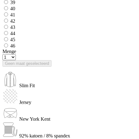
39
40
41
42
43
44
45
46
Menge
Geen maat geselecteerd
Slim Fit
Jersey
New York Kent
92% katoen / 8% spandex