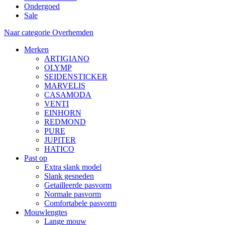
Ondergoed
Sale
Naar categorie Overhemden
Merken
ARTIGIANO
OLYMP
SEIDENSTICKER
MARVELIS
CASAMODA
VENTI
EINHORN
REDMOND
PURE
JUPITER
HATICO
Past op
Extra slank model
Slank gesneden
Getailleerde pasvorm
Normale pasvorm
Comfortabele pasvorm
Mouwlengtes
Lange mouw