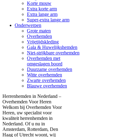
Korte mouw
Extra korte arm
Extra lange arm
Super-extra lange arm
Onderwerpen
Grote maten
Overhemden
Vrijetijdskleding
Gala & Huwelijkshemden
Niet-strijkbare overhemden
Overhemden met
omgeslagen boord
Duurzame overhemden
Witte overhemden
Zwarte overhemden
Blauwe overhemden
Herrenhemden in Nederland –
Overhemden Voor Heren
Welkom bij Overhemden Voor
Heren, uw specialist voor
kwaliteit herrenhemden in
Nederland. Of u nu in
Amsterdam, Rotterdam, Den
Haag of Utrecht woont, wij