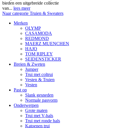
bieden een uitgebreide collectie
van...
lees meer
Naar categorie Truien & Sweaters
Merken
OLYMP
CASAMODA
REDMOND
MAERZ MUENCHEN
HAJO
TOM RIPLEY
SEIDENSTICKER
Breien & Zweten
Jumper
Trui met coltrui
Vesten & Truien
Vesten
Past op
Slank gesneden
Normale pasvorm
Onderwerpen
Grote maten
Trui met V-hals
Trui met ronde hals
Katoenen trui