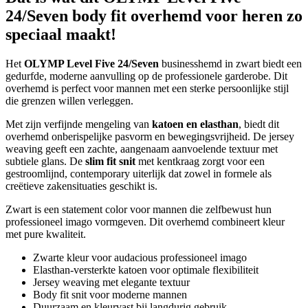
24/Seven body fit overhemd voor heren zo
speciaal maakt!
Het
OLYMP Level Five 24/Seven
businesshemd in zwart biedt een
gedurfde, moderne aanvulling op de professionele garderobe. Dit
overhemd is perfect voor mannen met een sterke persoonlijke stijl
die grenzen willen verleggen.
Met zijn verfijnde mengeling van
katoen en elasthan
, biedt dit
overhemd onberispelijke pasvorm en bewegingsvrijheid. De jersey
weaving geeft een zachte, aangenaam aanvoelende textuur met
subtiele glans. De
slim fit snit
met kentkraag zorgt voor een
gestroomlijnd, contemporary uiterlijk dat zowel in formele als
creëtieve zakensituaties geschikt is.
Zwart is een statement color voor mannen die zelfbewust hun
professioneel imago vormgeven. Dit overhemd combineert kleur
met pure kwaliteit.
Zwarte kleur voor audacious professioneel imago
Elasthan-versterkte katoen voor optimale flexibiliteit
Jersey weaving met elegante textuur
Body fit snit voor moderne mannen
Duurzaam en kleurvast bij langdurig gebruik