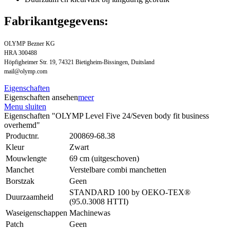
Fabrikantgegevens:
OLYMP Bezner KG
HRA 300488
Höpfigheimer Str. 19, 74321 Bietigheim-Bissingen, Duitsland
mail@olymp.com
Eigenschaften
Eigenschaften ansehen
meer
Menu sluiten
Eigenschaften "OLYMP Level Five 24/Seven body fit business
overhemd"
Productnr.
200869-68.38
Kleur
Zwart
Mouwlengte
69 cm (uitgeschoven)
Manchet
Verstelbare combi manchetten
Borstzak
Geen
STANDARD 100 by OEKO-TEX®
Duurzaamheid
(95.0.3008 HTTI)
Waseigenschappen
Machinewas
Patch
Geen