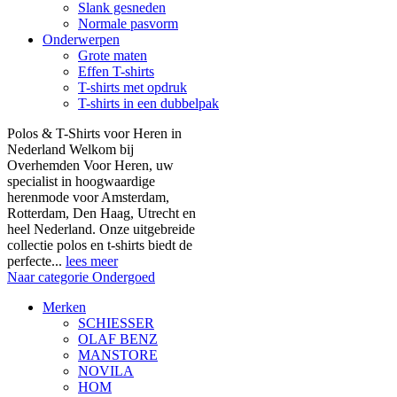
Slank gesneden
Normale pasvorm
Onderwerpen
Grote maten
Effen T-shirts
T-shirts met opdruk
T-shirts in een dubbelpak
Polos & T-Shirts voor Heren in
Nederland Welkom bij
Overhemden Voor Heren, uw
specialist in hoogwaardige
herenmode voor Amsterdam,
Rotterdam, Den Haag, Utrecht en
heel Nederland. Onze uitgebreide
collectie polos en t-shirts biedt de
perfecte...
lees meer
Naar categorie Ondergoed
Merken
SCHIESSER
OLAF BENZ
MANSTORE
NOVILA
HOM