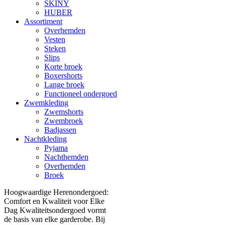
SKINY
HUBER
Assortiment
Overhemden
Vesten
Steken
Slips
Korte broek
Boxershorts
Lange broek
Functioneel ondergoed
Zwemkleding
Zwemshorts
Zwembroek
Badjassen
Nachtkleding
Pyjama
Nachthemden
Overhemden
Broek
Hoogwaardige Herenondergoed:
Comfort en Kwaliteit voor Elke
Dag Kwaliteitsondergoed vormt
de basis van elke garderobe. Bij