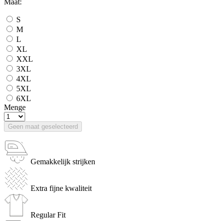
Maat:
S
M
L
XL
XXL
3XL
4XL
5XL
6XL
Menge
Geen maat geselecteerd
Gemakkelijk strijken
Extra fijne kwaliteit
Regular Fit