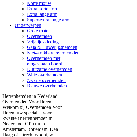
Korte mouw
Extra korte arm
Extra lange arm
Super-extra lange arm
Onderwerpen
Grote maten
Overhemden
Vrijetijdskleding
Gala & Huwelijkshemden
Niet-strijkbare overhemden
Overhemden met
omgeslagen boord
Duurzame overhemden
Witte overhemden
Zwarte overhemden
Blauwe overhemden
Herrenhemden in Nederland –
Overhemden Voor Heren
Welkom bij Overhemden Voor
Heren, uw specialist voor
kwaliteit herrenhemden in
Nederland. Of u nu in
Amsterdam, Rotterdam, Den
Haag of Utrecht woont, wij