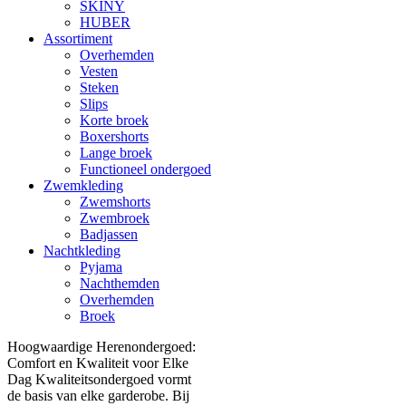
SKINY
HUBER
Assortiment
Overhemden
Vesten
Steken
Slips
Korte broek
Boxershorts
Lange broek
Functioneel ondergoed
Zwemkleding
Zwemshorts
Zwembroek
Badjassen
Nachtkleding
Pyjama
Nachthemden
Overhemden
Broek
Hoogwaardige Herenondergoed:
Comfort en Kwaliteit voor Elke
Dag Kwaliteitsondergoed vormt
de basis van elke garderobe. Bij