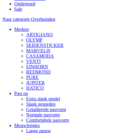
Ondergoed
Sale
Naar categorie Overhemden
Merken
ARTIGIANO
OLYMP
SEIDENSTICKER
MARVELIS
CASAMODA
VENTI
EINHORN
REDMOND
PURE
JUPITER
HATICO
Past op
Extra slank model
Slank gesneden
Getailleerde pasvorm
Normale pasvorm
Comfortabele pasvorm
Mouwlengtes
Lange mouw