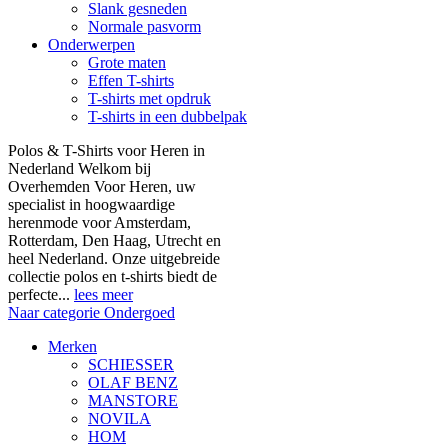
Slank gesneden
Normale pasvorm
Onderwerpen
Grote maten
Effen T-shirts
T-shirts met opdruk
T-shirts in een dubbelpak
Polos & T-Shirts voor Heren in
Nederland Welkom bij
Overhemden Voor Heren, uw
specialist in hoogwaardige
herenmode voor Amsterdam,
Rotterdam, Den Haag, Utrecht en
heel Nederland. Onze uitgebreide
collectie polos en t-shirts biedt de
perfecte...
lees meer
Naar categorie Ondergoed
Merken
SCHIESSER
OLAF BENZ
MANSTORE
NOVILA
HOM