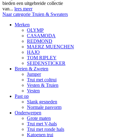
bieden een uitgebreide collectie
van...
lees meer
Naar categorie Truien & Sweaters
Merken
OLYMP
CASAMODA
REDMOND
MAERZ MUENCHEN
HAJO
TOM RIPLEY
SEIDENSTICKER
Breien & Zweten
Jumper
Trui met coltrui
Vesten & Truien
Vesten
Past op
Slank gesneden
Normale pasvorm
Onderwerpen
Grote maten
Trui met V-hals
Trui met ronde hals
Katoenen trui