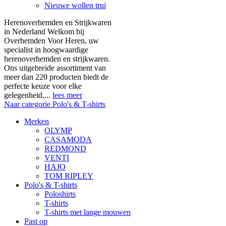
Nieuwe wollen trui
Herenoverhemden en Strijkwaren
in Nederland Welkom bij
Overhemden Voor Heren, uw
specialist in hoogwaardige
herenoverhemden en strijkwaren.
Ons uitgebreide assortiment van
meer dan 220 producten biedt de
perfecte keuze voor elke
gelegenheid,...
lees meer
Naar categorie Polo's & T-shirts
Merken
OLYMP
CASAMODA
REDMOND
VENTI
HAJO
TOM RIPLEY
Polo's & T-shirts
Poloshirts
T-shirts
T-shirts met lange mouwen
Past op