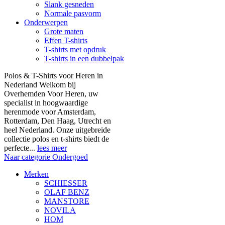
Slank gesneden
Normale pasvorm
Onderwerpen
Grote maten
Effen T-shirts
T-shirts met opdruk
T-shirts in een dubbelpak
Polos & T-Shirts voor Heren in
Nederland Welkom bij
Overhemden Voor Heren, uw
specialist in hoogwaardige
herenmode voor Amsterdam,
Rotterdam, Den Haag, Utrecht en
heel Nederland. Onze uitgebreide
collectie polos en t-shirts biedt de
perfecte...
lees meer
Naar categorie Ondergoed
Merken
SCHIESSER
OLAF BENZ
MANSTORE
NOVILA
HOM