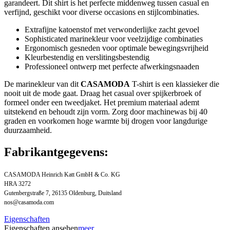
garandeert. Dit shirt is het perfecte middenweg tussen casual en
verfijnd, geschikt voor diverse occasions en stijlcombinaties.
Extrafijne katoenstof met verwonderlijke zacht gevoel
Sophisticated marinekleur voor veelzijdige combinaties
Ergonomisch gesneden voor optimale bewegingsvrijheid
Kleurbestendig en verslitingsbestendig
Professioneel ontwerp met perfecte afwerkingsnaaden
De marinekleur van dit
CASAMODA
T-shirt is een klassieker die
nooit uit de mode gaat. Draag het casual over spijkerbroek of
formeel onder een tweedjaket. Het premium materiaal ademt
uitstekend en behoudt zijn vorm. Zorg door machinewas bij 40
graden en voorkomen hoge warmte bij drogen voor langdurige
duurzaamheid.
Fabrikantgegevens:
CASAMODA Heinrich Katt GmbH & Co. KG
HRA 3272
Gutenbergstraße 7, 26135 Oldenburg, Duitsland
nos@casamoda.com
Eigenschaften
Eigenschaften ansehen
meer