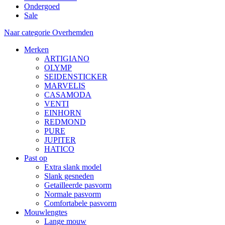
Ondergoed
Sale
Naar categorie Overhemden
Merken
ARTIGIANO
OLYMP
SEIDENSTICKER
MARVELIS
CASAMODA
VENTI
EINHORN
REDMOND
PURE
JUPITER
HATICO
Past op
Extra slank model
Slank gesneden
Getailleerde pasvorm
Normale pasvorm
Comfortabele pasvorm
Mouwlengtes
Lange mouw