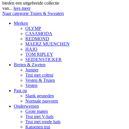
bieden een uitgebreide collectie
van...
lees meer
Naar categorie Truien & Sweaters
Merken
OLYMP
CASAMODA
REDMOND
MAERZ MUENCHEN
HAJO
TOM RIPLEY
SEIDENSTICKER
Breien & Zweten
Jumper
Trui met coltrui
Vesten & Truien
Vesten
Past op
Slank gesneden
Normale pasvorm
Onderwerpen
Grote maten
Trui met V-hals
Trui met ronde hals
Katoenen trui