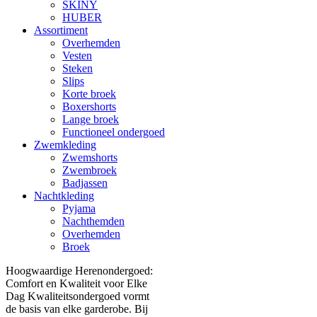
SKINY
HUBER
Assortiment
Overhemden
Vesten
Steken
Slips
Korte broek
Boxershorts
Lange broek
Functioneel ondergoed
Zwemkleding
Zwemshorts
Zwembroek
Badjassen
Nachtkleding
Pyjama
Nachthemden
Overhemden
Broek
Hoogwaardige Herenondergoed:
Comfort en Kwaliteit voor Elke
Dag Kwaliteitsondergoed vormt
de basis van elke garderobe. Bij