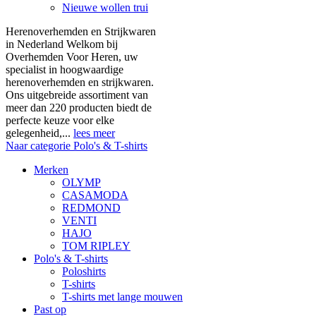
Nieuwe wollen trui
Herenoverhemden en Strijkwaren
in Nederland Welkom bij
Overhemden Voor Heren, uw
specialist in hoogwaardige
herenoverhemden en strijkwaren.
Ons uitgebreide assortiment van
meer dan 220 producten biedt de
perfecte keuze voor elke
gelegenheid,...
lees meer
Naar categorie Polo's & T-shirts
Merken
OLYMP
CASAMODA
REDMOND
VENTI
HAJO
TOM RIPLEY
Polo's & T-shirts
Poloshirts
T-shirts
T-shirts met lange mouwen
Past op