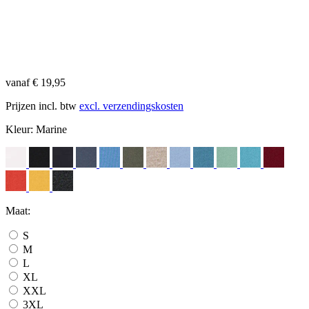
vanaf € 19,95
Prijzen incl. btw
excl. verzendingskosten
Kleur:
Marine
Maat:
S
M
L
XL
XXL
3XL