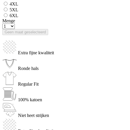
4XL
5XL
6XL
Menge
Geen maat geselecteerd
Extra fijne kwaliteit
Ronde hals
Regular Fit
100% katoen
Niet heet strijken