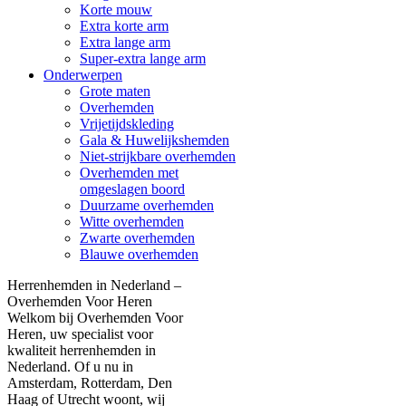
Korte mouw
Extra korte arm
Extra lange arm
Super-extra lange arm
Onderwerpen
Grote maten
Overhemden
Vrijetijdskleding
Gala & Huwelijkshemden
Niet-strijkbare overhemden
Overhemden met
omgeslagen boord
Duurzame overhemden
Witte overhemden
Zwarte overhemden
Blauwe overhemden
Herrenhemden in Nederland –
Overhemden Voor Heren
Welkom bij Overhemden Voor
Heren, uw specialist voor
kwaliteit herrenhemden in
Nederland. Of u nu in
Amsterdam, Rotterdam, Den
Haag of Utrecht woont, wij