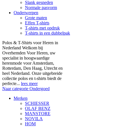
Slank gesneden
Normale pasvorm
Onderwerpen
Grote maten
Effen T-shirts
T-shirts met opdruk
T-shirts in een dubbelpak
Polos & T-Shirts voor Heren in
Nederland Welkom bij
Overhemden Voor Heren, uw
specialist in hoogwaardige
herenmode voor Amsterdam,
Rotterdam, Den Haag, Utrecht en
heel Nederland. Onze uitgebreide
collectie polos en t-shirts biedt de
perfecte...
lees meer
Naar categorie Ondergoed
Merken
SCHIESSER
OLAF BENZ
MANSTORE
NOVILA
HOM