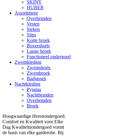
SKINY
HUBER
Assortiment
Overhemden
Vesten
Steken
Slips
Korte broek
Boxershorts
Lange broek
Functioneel ondergoed
Zwemkleding
Zwemshorts
Zwembroek
Badjassen
Nachtkleding
Pyjama
Nachthemden
Overhemden
Broek
Hoogwaardige Herenondergoed:
Comfort en Kwaliteit voor Elke
Dag Kwaliteitsondergoed vormt
de basis van elke garderobe. Bij