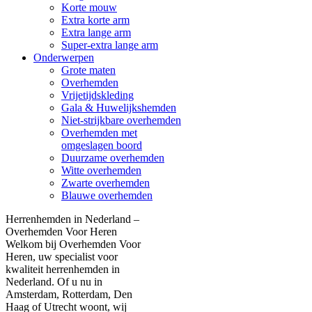
Korte mouw
Extra korte arm
Extra lange arm
Super-extra lange arm
Onderwerpen
Grote maten
Overhemden
Vrijetijdskleding
Gala & Huwelijkshemden
Niet-strijkbare overhemden
Overhemden met
omgeslagen boord
Duurzame overhemden
Witte overhemden
Zwarte overhemden
Blauwe overhemden
Herrenhemden in Nederland –
Overhemden Voor Heren
Welkom bij Overhemden Voor
Heren, uw specialist voor
kwaliteit herrenhemden in
Nederland. Of u nu in
Amsterdam, Rotterdam, Den
Haag of Utrecht woont, wij