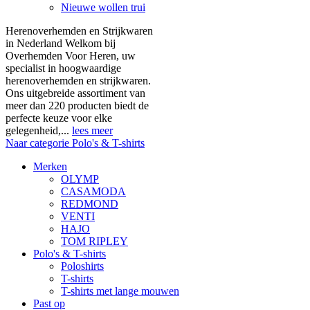
Nieuwe wollen trui
Herenoverhemden en Strijkwaren
in Nederland Welkom bij
Overhemden Voor Heren, uw
specialist in hoogwaardige
herenoverhemden en strijkwaren.
Ons uitgebreide assortiment van
meer dan 220 producten biedt de
perfecte keuze voor elke
gelegenheid,...
lees meer
Naar categorie Polo's & T-shirts
Merken
OLYMP
CASAMODA
REDMOND
VENTI
HAJO
TOM RIPLEY
Polo's & T-shirts
Poloshirts
T-shirts
T-shirts met lange mouwen
Past op