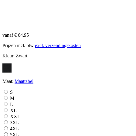
vanaf € 64,95
Prijzen incl. btw
excl. verzendingskosten
Kleur:
Zwart
Maat:
Maattabel
S
M
L
XL
XXL
3XL
4XL
5XL