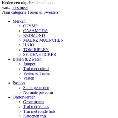
bieden een uitgebreide collectie
van...
lees meer
Naar categorie Truien & Sweaters
Merken
OLYMP
CASAMODA
REDMOND
MAERZ MUENCHEN
HAJO
TOM RIPLEY
SEIDENSTICKER
Breien & Zweten
Jumper
Trui met coltrui
Vesten & Truien
Vesten
Past op
Slank gesneden
Normale pasvorm
Onderwerpen
Grote maten
Trui met V-hals
Trui met ronde hals
Katoenen trui