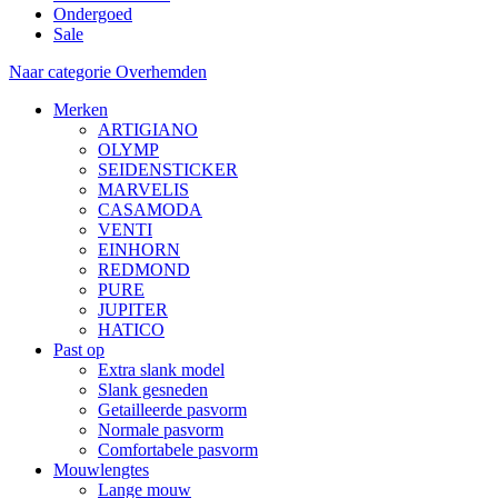
Ondergoed
Sale
Naar categorie Overhemden
Merken
ARTIGIANO
OLYMP
SEIDENSTICKER
MARVELIS
CASAMODA
VENTI
EINHORN
REDMOND
PURE
JUPITER
HATICO
Past op
Extra slank model
Slank gesneden
Getailleerde pasvorm
Normale pasvorm
Comfortabele pasvorm
Mouwlengtes
Lange mouw