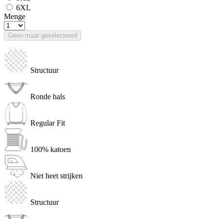
6XL
Menge
Geen maat geselecteerd
Structuur
Ronde hals
Regular Fit
100% katoen
Niet heet strijken
Structuur