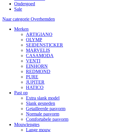
Ondergoed
Sale
Naar categorie Overhemden
Merken
ARTIGIANO
OLYMP
SEIDENSTICKER
MARVELIS
CASAMODA
VENTI
EINHORN
REDMOND
PURE
JUPITER
HATICO
Past op
Extra slank model
Slank gesneden
Getailleerde pasvorm
Normale pasvorm
Comfortabele pasvorm
Mouwlengtes
Lange mouw