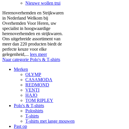
Nieuwe wollen trui
Herenoverhemden en Strijkwaren
in Nederland Welkom bij
Overhemden Voor Heren, uw
specialist in hoogwaardige
herenoverhemden en strijkwaren.
Ons uitgebreide assortiment van
meer dan 220 producten biedt de
perfecte keuze voor elke
gelegenheid,...
lees meer
Naar categorie Polo's & T-shirts
Merken
OLYMP
CASAMODA
REDMOND
VENTI
HAJO
TOM RIPLEY
Polo's & T-shirts
Poloshirts
T-shirts
T-shirts met lange mouwen
Past op