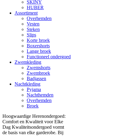
SKINY
HUBER
Assortiment
Overhemden
Vesten
Steken
Slips
Korte broek
Boxershorts
Lange broek
Functioneel ondergoed
Zwemkleding
Zwemshorts
Zwembroek
Badjassen
Nachtkleding
Pyjama
Nachthemden
Overhemden
Broek
Hoogwaardige Herenondergoed:
Comfort en Kwaliteit voor Elke
Dag Kwaliteitsondergoed vormt
de basis van elke garderobe. Bij