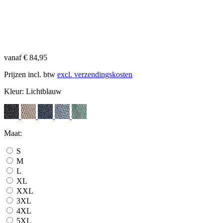
vanaf € 84,95
Prijzen incl. btw
excl. verzendingskosten
Kleur:
Lichtblauw
Maat:
S
M
L
XL
XXL
3XL
4XL
5XL