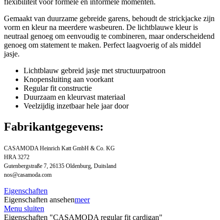
flexibiliteit voor formele en informele momenten.
Gemaakt van duurzame gebreide garens, behoudt de strickjacke zijn
vorm en kleur na meerdere wasbeuren. De lichtblauwe kleur is
neutraal genoeg om eenvoudig te combineren, maar onderscheidend
genoeg om statement te maken. Perfect laagvoerig of als middel
jasje.
Lichtblauw gebreid jasje met structuurpatroon
Knopensluiting aan voorkant
Regular fit constructie
Duurzaam en kleurvast materiaal
Veelzijdig inzetbaar hele jaar door
Fabrikantgegevens:
CASAMODA Heinrich Katt GmbH & Co. KG
HRA 3272
Gutenbergstraße 7, 26135 Oldenburg, Duitsland
nos@casamoda.com
Eigenschaften
Eigenschaften ansehen
meer
Menu sluiten
Eigenschaften "CASAMODA regular fit cardigan"