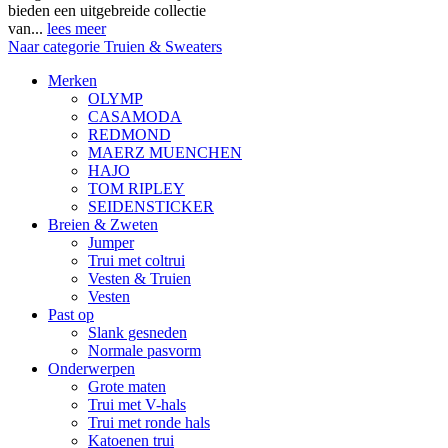
bieden een uitgebreide collectie
van...
lees meer
Naar categorie Truien & Sweaters
Merken
OLYMP
CASAMODA
REDMOND
MAERZ MUENCHEN
HAJO
TOM RIPLEY
SEIDENSTICKER
Breien & Zweten
Jumper
Trui met coltrui
Vesten & Truien
Vesten
Past op
Slank gesneden
Normale pasvorm
Onderwerpen
Grote maten
Trui met V-hals
Trui met ronde hals
Katoenen trui