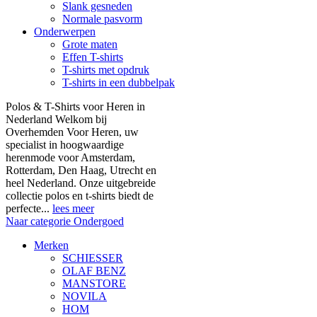
Slank gesneden
Normale pasvorm
Onderwerpen
Grote maten
Effen T-shirts
T-shirts met opdruk
T-shirts in een dubbelpak
Polos & T-Shirts voor Heren in
Nederland Welkom bij
Overhemden Voor Heren, uw
specialist in hoogwaardige
herenmode voor Amsterdam,
Rotterdam, Den Haag, Utrecht en
heel Nederland. Onze uitgebreide
collectie polos en t-shirts biedt de
perfecte...
lees meer
Naar categorie Ondergoed
Merken
SCHIESSER
OLAF BENZ
MANSTORE
NOVILA
HOM