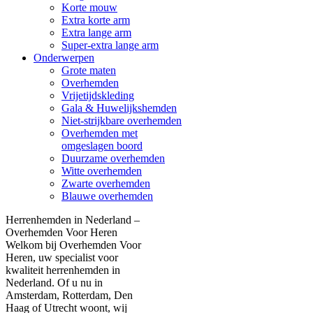
Korte mouw
Extra korte arm
Extra lange arm
Super-extra lange arm
Onderwerpen
Grote maten
Overhemden
Vrijetijdskleding
Gala & Huwelijkshemden
Niet-strijkbare overhemden
Overhemden met
omgeslagen boord
Duurzame overhemden
Witte overhemden
Zwarte overhemden
Blauwe overhemden
Herrenhemden in Nederland –
Overhemden Voor Heren
Welkom bij Overhemden Voor
Heren, uw specialist voor
kwaliteit herrenhemden in
Nederland. Of u nu in
Amsterdam, Rotterdam, Den
Haag of Utrecht woont, wij