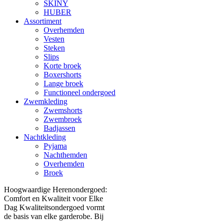
SKINY
HUBER
Assortiment
Overhemden
Vesten
Steken
Slips
Korte broek
Boxershorts
Lange broek
Functioneel ondergoed
Zwemkleding
Zwemshorts
Zwembroek
Badjassen
Nachtkleding
Pyjama
Nachthemden
Overhemden
Broek
Hoogwaardige Herenondergoed:
Comfort en Kwaliteit voor Elke
Dag Kwaliteitsondergoed vormt
de basis van elke garderobe. Bij