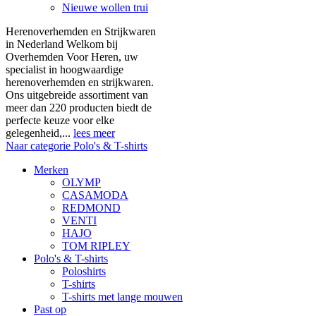
Nieuwe wollen trui
Herenoverhemden en Strijkwaren
in Nederland Welkom bij
Overhemden Voor Heren, uw
specialist in hoogwaardige
herenoverhemden en strijkwaren.
Ons uitgebreide assortiment van
meer dan 220 producten biedt de
perfecte keuze voor elke
gelegenheid,...
lees meer
Naar categorie Polo's & T-shirts
Merken
OLYMP
CASAMODA
REDMOND
VENTI
HAJO
TOM RIPLEY
Polo's & T-shirts
Poloshirts
T-shirts
T-shirts met lange mouwen
Past op