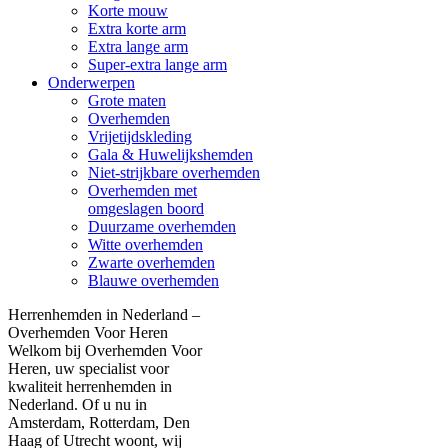
Korte mouw
Extra korte arm
Extra lange arm
Super-extra lange arm
Onderwerpen
Grote maten
Overhemden
Vrijetijdskleding
Gala & Huwelijkshemden
Niet-strijkbare overhemden
Overhemden met
omgeslagen boord
Duurzame overhemden
Witte overhemden
Zwarte overhemden
Blauwe overhemden
Herrenhemden in Nederland –
Overhemden Voor Heren
Welkom bij Overhemden Voor
Heren, uw specialist voor
kwaliteit herrenhemden in
Nederland. Of u nu in
Amsterdam, Rotterdam, Den
Haag of Utrecht woont, wij