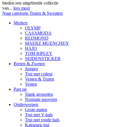
bieden een uitgebreide collectie
van...
lees meer
Naar categorie Truien & Sweaters
Merken
OLYMP
CASAMODA
REDMOND
MAERZ MUENCHEN
HAJO
TOM RIPLEY
SEIDENSTICKER
Breien & Zweten
Jumper
Trui met coltrui
Vesten & Truien
Vesten
Past op
Slank gesneden
Normale pasvorm
Onderwerpen
Grote maten
Trui met V-hals
Trui met ronde hals
Katoenen trui