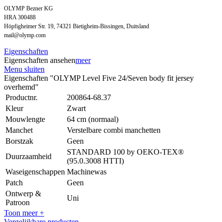
OLYMP Bezner KG
HRA 300488
Höpfigheimer Str. 19, 74321 Bietigheim-Bissingen, Duitsland
mail@olymp.com
Eigenschaften
Eigenschaften ansehen
meer
Menu sluiten
Eigenschaften "OLYMP Level Five 24/Seven body fit jersey
overhemd"
Productnr.
200864-68.37
Kleur
Zwart
Mouwlengte
64 cm (normaal)
Manchet
Verstelbare combi manchetten
Borstzak
Geen
STANDARD 100 by OEKO-TEX®
Duurzaamheid
(95.0.3008 HTTI)
Waseigenschappen
Machinewas
Patch
Geen
Ontwerp &
Uni
Patroon
Toon meer +
Vergelijkbare producten