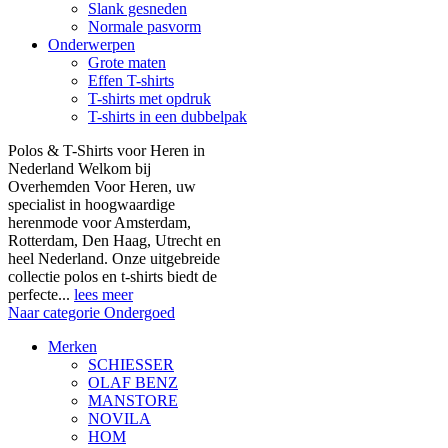
Slank gesneden
Normale pasvorm
Onderwerpen
Grote maten
Effen T-shirts
T-shirts met opdruk
T-shirts in een dubbelpak
Polos & T-Shirts voor Heren in
Nederland Welkom bij
Overhemden Voor Heren, uw
specialist in hoogwaardige
herenmode voor Amsterdam,
Rotterdam, Den Haag, Utrecht en
heel Nederland. Onze uitgebreide
collectie polos en t-shirts biedt de
perfecte...
lees meer
Naar categorie Ondergoed
Merken
SCHIESSER
OLAF BENZ
MANSTORE
NOVILA
HOM