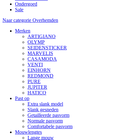
Ondergoed
Sale
Naar categorie Overhemden
Merken
ARTIGIANO
OLYMP
SEIDENSTICKER
MARVELIS
CASAMODA
VENTI
EINHORN
REDMOND
PURE
JUPITER
HATICO
Past op
Extra slank model
Slank gesneden
Getailleerde pasvorm
Normale pasvorm
Comfortabele pasvorm
Mouwlengtes
Lange mouw