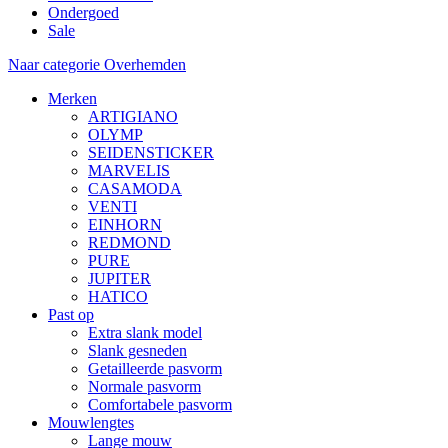
Ondergoed
Sale
Naar categorie Overhemden
Merken
ARTIGIANO
OLYMP
SEIDENSTICKER
MARVELIS
CASAMODA
VENTI
EINHORN
REDMOND
PURE
JUPITER
HATICO
Past op
Extra slank model
Slank gesneden
Getailleerde pasvorm
Normale pasvorm
Comfortabele pasvorm
Mouwlengtes
Lange mouw