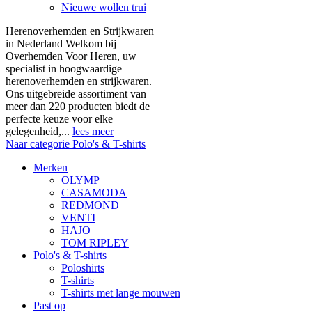
Nieuwe wollen trui
Herenoverhemden en Strijkwaren
in Nederland Welkom bij
Overhemden Voor Heren, uw
specialist in hoogwaardige
herenoverhemden en strijkwaren.
Ons uitgebreide assortiment van
meer dan 220 producten biedt de
perfecte keuze voor elke
gelegenheid,...
lees meer
Naar categorie Polo's & T-shirts
Merken
OLYMP
CASAMODA
REDMOND
VENTI
HAJO
TOM RIPLEY
Polo's & T-shirts
Poloshirts
T-shirts
T-shirts met lange mouwen
Past op