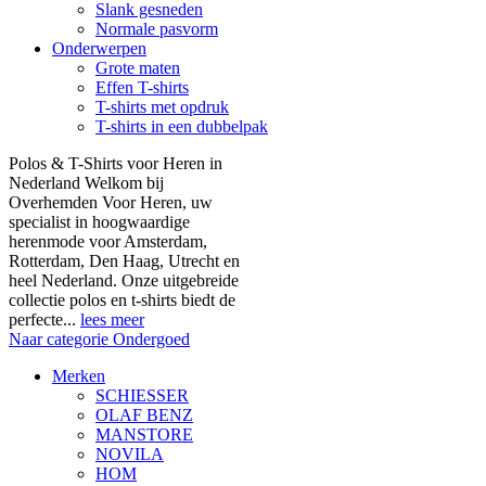
Slank gesneden
Normale pasvorm
Onderwerpen
Grote maten
Effen T-shirts
T-shirts met opdruk
T-shirts in een dubbelpak
Polos & T-Shirts voor Heren in
Nederland Welkom bij
Overhemden Voor Heren, uw
specialist in hoogwaardige
herenmode voor Amsterdam,
Rotterdam, Den Haag, Utrecht en
heel Nederland. Onze uitgebreide
collectie polos en t-shirts biedt de
perfecte...
lees meer
Naar categorie Ondergoed
Merken
SCHIESSER
OLAF BENZ
MANSTORE
NOVILA
HOM