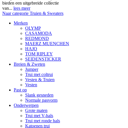
bieden een uitgebreide collectie
van...
lees meer
Naar categorie Truien & Sweaters
Merken
OLYMP
CASAMODA
REDMOND
MAERZ MUENCHEN
HAJO
TOM RIPLEY
SEIDENSTICKER
Breien & Zweten
Jumper
Trui met coltrui
Vesten & Truien
Vesten
Past op
Slank gesneden
Normale pasvorm
Onderwerpen
Grote maten
Trui met V-hals
Trui met ronde hals
Katoenen trui