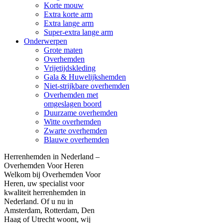
Korte mouw
Extra korte arm
Extra lange arm
Super-extra lange arm
Onderwerpen
Grote maten
Overhemden
Vrijetijdskleding
Gala & Huwelijkshemden
Niet-strijkbare overhemden
Overhemden met
omgeslagen boord
Duurzame overhemden
Witte overhemden
Zwarte overhemden
Blauwe overhemden
Herrenhemden in Nederland –
Overhemden Voor Heren
Welkom bij Overhemden Voor
Heren, uw specialist voor
kwaliteit herrenhemden in
Nederland. Of u nu in
Amsterdam, Rotterdam, Den
Haag of Utrecht woont, wij