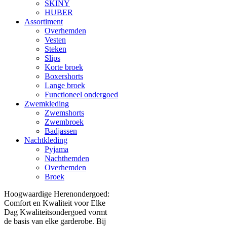
SKINY
HUBER
Assortiment
Overhemden
Vesten
Steken
Slips
Korte broek
Boxershorts
Lange broek
Functioneel ondergoed
Zwemkleding
Zwemshorts
Zwembroek
Badjassen
Nachtkleding
Pyjama
Nachthemden
Overhemden
Broek
Hoogwaardige Herenondergoed:
Comfort en Kwaliteit voor Elke
Dag Kwaliteitsondergoed vormt
de basis van elke garderobe. Bij