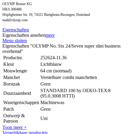
OLYMP Bezner KG
HRA 300488
Höpfigheimer Str. 19, 74321 Bietigheim-Bissingen, Duitsland
mail@olymp.com
Eigenschaften
Eigenschaften ansehen
meer
Menu sluiten
Eigenschaften "OLYMP No. Six 24/Seven super slim business
overhemd"
Productnr.
252624-11.36
Kleur
Lichtblauw
Mouwlengte
64 cm (normaal)
Manchet
Verstelbare combi manchetten
Borstzak
Geen
STANDARD 100 by OEKO-TEX®
Duurzaamheid
(95.0.3008 HTTI)
Waseigenschappen
Machinewas
Patch
Geen
Ontwerp &
Uni
Patroon
Toon meer +
Vergelijkbare producten