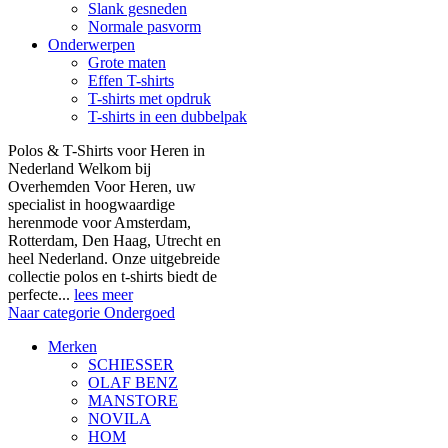
Slank gesneden
Normale pasvorm
Onderwerpen
Grote maten
Effen T-shirts
T-shirts met opdruk
T-shirts in een dubbelpak
Polos & T-Shirts voor Heren in
Nederland Welkom bij
Overhemden Voor Heren, uw
specialist in hoogwaardige
herenmode voor Amsterdam,
Rotterdam, Den Haag, Utrecht en
heel Nederland. Onze uitgebreide
collectie polos en t-shirts biedt de
perfecte...
lees meer
Naar categorie Ondergoed
Merken
SCHIESSER
OLAF BENZ
MANSTORE
NOVILA
HOM