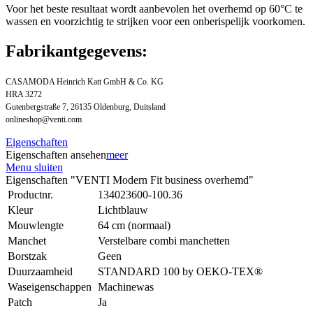
Voor het beste resultaat wordt aanbevolen het overhemd op 60°C te
wassen en voorzichtig te strijken voor een onberispelijk voorkomen.
Fabrikantgegevens:
CASAMODA Heinrich Katt GmbH & Co. KG
HRA 3272
Gutenbergstraße 7, 26135 Oldenburg, Duitsland
onlineshop@venti.com
Eigenschaften
Eigenschaften ansehen
meer
Menu sluiten
Eigenschaften "VENTI Modern Fit business overhemd"
Productnr.
134023600-100.36
Kleur
Lichtblauw
Mouwlengte
64 cm (normaal)
Manchet
Verstelbare combi manchetten
Borstzak
Geen
Duurzaamheid
STANDARD 100 by OEKO-TEX®
Waseigenschappen
Machinewas
Patch
Ja