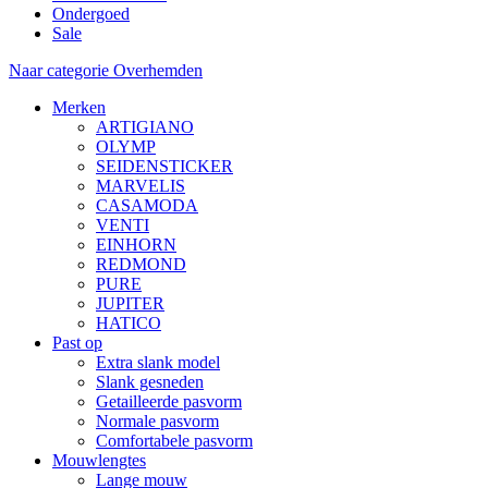
Ondergoed
Sale
Naar categorie Overhemden
Merken
ARTIGIANO
OLYMP
SEIDENSTICKER
MARVELIS
CASAMODA
VENTI
EINHORN
REDMOND
PURE
JUPITER
HATICO
Past op
Extra slank model
Slank gesneden
Getailleerde pasvorm
Normale pasvorm
Comfortabele pasvorm
Mouwlengtes
Lange mouw