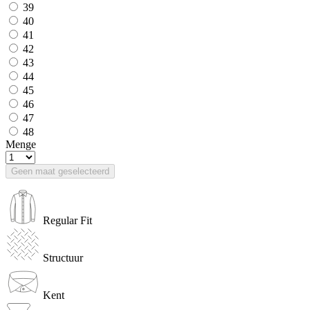
39
40
41
42
43
44
45
46
47
48
Menge
Geen maat geselecteerd
Regular Fit
Structuur
Kent