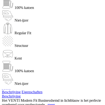
100% katoen
Niet-ijzer
Regular Fit
Structuur
Kent
100% katoen
Niet-ijzer
Beschrijving
Eigenschaften
Beschrijving
Het VENTI Modern Fit Businesshemd in lichtblauw is het perfecte
overhemd voor professionele...
meer