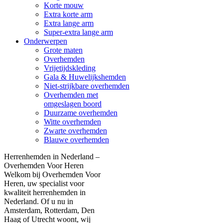
Korte mouw
Extra korte arm
Extra lange arm
Super-extra lange arm
Onderwerpen
Grote maten
Overhemden
Vrijetijdskleding
Gala & Huwelijkshemden
Niet-strijkbare overhemden
Overhemden met
omgeslagen boord
Duurzame overhemden
Witte overhemden
Zwarte overhemden
Blauwe overhemden
Herrenhemden in Nederland –
Overhemden Voor Heren
Welkom bij Overhemden Voor
Heren, uw specialist voor
kwaliteit herrenhemden in
Nederland. Of u nu in
Amsterdam, Rotterdam, Den
Haag of Utrecht woont, wij