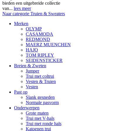
bieden een uitgebreide collectie
van...
lees meer
Naar categorie Truien & Sweaters
Merken
OLYMP
CASAMODA
REDMOND
MAERZ MUENCHEN
HAJO
TOM RIPLEY
SEIDENSTICKER
Breien & Zweten
Jumper
Trui met coltrui
Vesten & Truien
Vesten
Past op
Slank gesneden
Normale pasvorm
Onderwerpen
Grote maten
Trui met V-hals
Trui met ronde hals
Katoenen trui