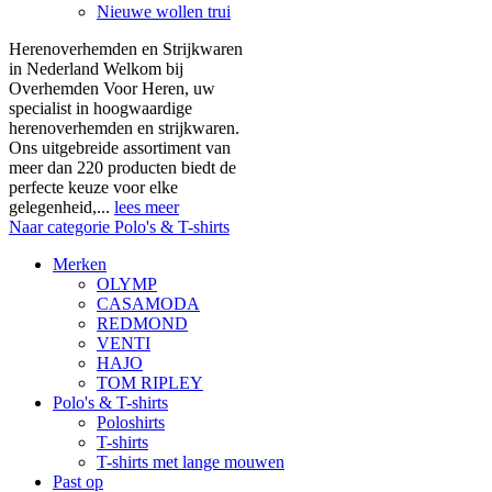
Nieuwe wollen trui
Herenoverhemden en Strijkwaren
in Nederland Welkom bij
Overhemden Voor Heren, uw
specialist in hoogwaardige
herenoverhemden en strijkwaren.
Ons uitgebreide assortiment van
meer dan 220 producten biedt de
perfecte keuze voor elke
gelegenheid,...
lees meer
Naar categorie Polo's & T-shirts
Merken
OLYMP
CASAMODA
REDMOND
VENTI
HAJO
TOM RIPLEY
Polo's & T-shirts
Poloshirts
T-shirts
T-shirts met lange mouwen
Past op