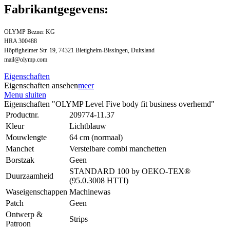
Fabrikantgegevens:
OLYMP Bezner KG
HRA 300488
Höpfigheimer Str. 19, 74321 Bietigheim-Bissingen, Duitsland
mail@olymp.com
Eigenschaften
Eigenschaften ansehen
meer
Menu sluiten
Eigenschaften "OLYMP Level Five body fit business overhemd"
Productnr.
209774-11.37
Kleur
Lichtblauw
Mouwlengte
64 cm (normaal)
Manchet
Verstelbare combi manchetten
Borstzak
Geen
STANDARD 100 by OEKO-TEX®
Duurzaamheid
(95.0.3008 HTTI)
Waseigenschappen
Machinewas
Patch
Geen
Ontwerp &
Strips
Patroon