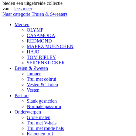
bieden een uitgebreide collectie
van...
lees meer
Naar categorie Truien & Sweaters
Merken
OLYMP
CASAMODA
REDMOND
MAERZ MUENCHEN
HAJO
TOM RIPLEY
SEIDENSTICKER
Breien & Zweten
Jumper
Trui met coltrui
Vesten & Truien
Vesten
Past op
Slank gesneden
Normale pasvorm
Onderwerpen
Grote maten
Trui met V-hals
Trui met ronde hals
Katoenen trui