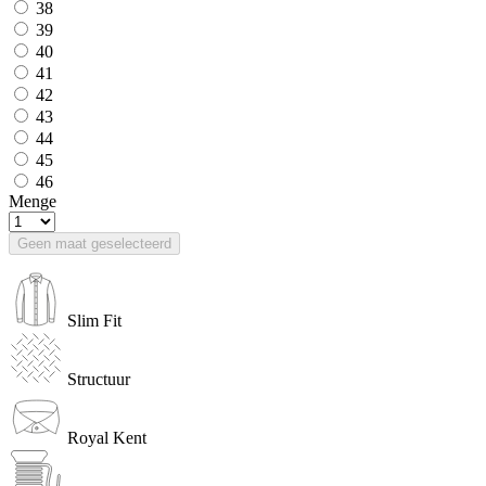
38
39
40
41
42
43
44
45
46
Menge
Geen maat geselecteerd
Slim Fit
Structuur
Royal Kent