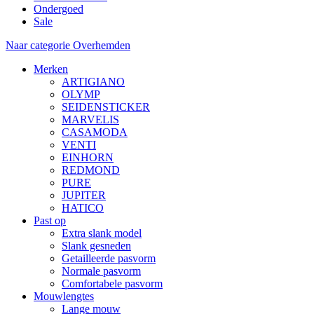
Ondergoed
Sale
Naar categorie Overhemden
Merken
ARTIGIANO
OLYMP
SEIDENSTICKER
MARVELIS
CASAMODA
VENTI
EINHORN
REDMOND
PURE
JUPITER
HATICO
Past op
Extra slank model
Slank gesneden
Getailleerde pasvorm
Normale pasvorm
Comfortabele pasvorm
Mouwlengtes
Lange mouw