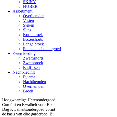
SKINY
HUBER
Assortiment
Overhemden
Vesten
Steken
Slips
Korte broek
Boxershorts
Lange broek
Functioneel ondergoed
Zwemkleding
Zwemshorts
Zwembroek
Badjassen
Nachtkleding
Pyjama
Nachthemden
Overhemden
Broek
Hoogwaardige Herenondergoed:
Comfort en Kwaliteit voor Elke
Dag Kwaliteitsondergoed vormt
de basis van elke garderobe. Bij