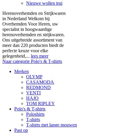
Nieuwe wollen trui
Herenoverhemden en Strijkwaren
in Nederland Welkom bij
Overhemden Voor Heren, uw
specialist in hoogwaardige
herenoverhemden en strijkwaren.
Ons uitgebreide assortiment van
meer dan 220 producten biedt de
perfecte keuze voor elke
gelegenheid,...
lees meer
Naar categorie Polo's & T-shirts
Merken
OLYMP
CASAMODA
REDMOND
VENTI
HAJO
TOM RIPLEY
Polo's & T-shirts
Poloshirts
T-shirts
T-shirts met lange mouwen
Past op