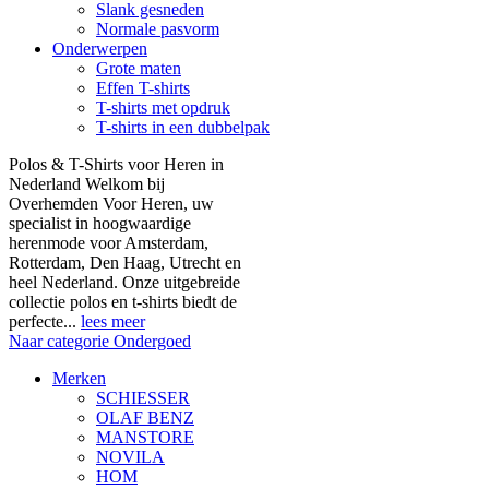
Slank gesneden
Normale pasvorm
Onderwerpen
Grote maten
Effen T-shirts
T-shirts met opdruk
T-shirts in een dubbelpak
Polos & T-Shirts voor Heren in
Nederland Welkom bij
Overhemden Voor Heren, uw
specialist in hoogwaardige
herenmode voor Amsterdam,
Rotterdam, Den Haag, Utrecht en
heel Nederland. Onze uitgebreide
collectie polos en t-shirts biedt de
perfecte...
lees meer
Naar categorie Ondergoed
Merken
SCHIESSER
OLAF BENZ
MANSTORE
NOVILA
HOM