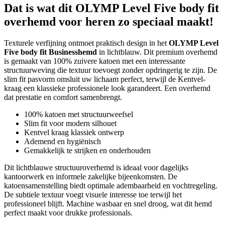
Dat is wat dit OLYMP Level Five body fit
overhemd voor heren zo speciaal maakt!
Texturele verfijning ontmoet praktisch design in het
OLYMP Level
Five body fit Businesshemd
in lichtblauw. Dit premium overhemd
is gemaakt van 100% zuivere katoen met een interessante
structuurweving die textuur toevoegt zonder opdringerig te zijn. De
slim fit pasvorm omsluit uw lichaam perfect, terwijl de Kentvel-
kraag een klassieke professionele look garandeert. Een overhemd
dat prestatie en comfort samenbrengt.
100% katoen met structuurweefsel
Slim fit voor modern silhouet
Kentvel kraag klassiek ontwerp
Ademend en hygiënisch
Gemakkelijk te strijken en onderhouden
Dit lichtblauwe structuuroverhemd is ideaal voor dagelijks
kantoorwerk en informele zakelijke bijeenkomsten. De
katoensamenstelling biedt optimale adembaarheid en vochtregeling.
De subtiele textuur voegt visuele interesse toe terwijl het
professioneel blijft. Machine wasbaar en snel droog, wat dit hemd
perfect maakt voor drukke professionals.