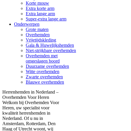
Korte mouw
Extra korte arm
Extra lange arm
Super-extra lange arm
Onderwerpen
Grote maten
Overhemden
Vrijetijdskleding
Gala & Huwelijkshemden
Niet-strijkbare overhemden
Overhemden met
omgeslagen boord
Duurzame overhemden
Witte overhemden
Zwarte overhemden
Blauwe overhemden
Herrenhemden in Nederland –
Overhemden Voor Heren
Welkom bij Overhemden Voor
Heren, uw specialist voor
kwaliteit herrenhemden in
Nederland. Of u nu in
Amsterdam, Rotterdam, Den
Haag of Utrecht woont, wij