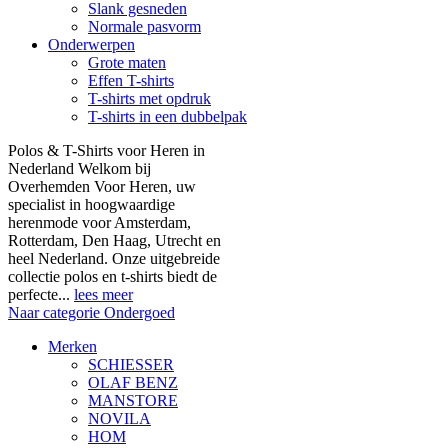
Slank gesneden
Normale pasvorm
Onderwerpen
Grote maten
Effen T-shirts
T-shirts met opdruk
T-shirts in een dubbelpak
Polos & T-Shirts voor Heren in
Nederland Welkom bij
Overhemden Voor Heren, uw
specialist in hoogwaardige
herenmode voor Amsterdam,
Rotterdam, Den Haag, Utrecht en
heel Nederland. Onze uitgebreide
collectie polos en t-shirts biedt de
perfecte...
lees meer
Naar categorie Ondergoed
Merken
SCHIESSER
OLAF BENZ
MANSTORE
NOVILA
HOM