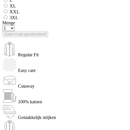
L
XL
XXL
3XL
Menge
Geen maat geselecteerd
Regular Fit
Easy care
Cutaway
100% katoen
Gemakkelijk strijken