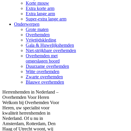
Korte mouw
Extra korte arm
Extra lange arm
Super-extra lange arm
Onderwerpen
Grote maten
Overhemden
Vrijetijdskleding
Gala & Huwelijkshemden
Niet-strijkbare overhemden
Overhemden met
omgeslagen boord
Duurzame overhemden
Witte overhemden
Zwarte overhemden
Blauwe overhemden
Herrenhemden in Nederland –
Overhemden Voor Heren
Welkom bij Overhemden Voor
Heren, uw specialist voor
kwaliteit herrenhemden in
Nederland. Of u nu in
Amsterdam, Rotterdam, Den
Haag of Utrecht woont, wij