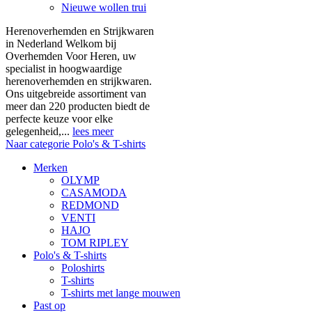
Nieuwe wollen trui
Herenoverhemden en Strijkwaren
in Nederland Welkom bij
Overhemden Voor Heren, uw
specialist in hoogwaardige
herenoverhemden en strijkwaren.
Ons uitgebreide assortiment van
meer dan 220 producten biedt de
perfecte keuze voor elke
gelegenheid,...
lees meer
Naar categorie Polo's & T-shirts
Merken
OLYMP
CASAMODA
REDMOND
VENTI
HAJO
TOM RIPLEY
Polo's & T-shirts
Poloshirts
T-shirts
T-shirts met lange mouwen
Past op