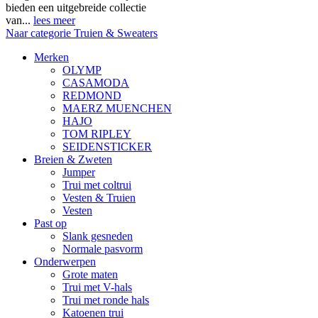
bieden een uitgebreide collectie
van...
lees meer
Naar categorie Truien & Sweaters
Merken
OLYMP
CASAMODA
REDMOND
MAERZ MUENCHEN
HAJO
TOM RIPLEY
SEIDENSTICKER
Breien & Zweten
Jumper
Trui met coltrui
Vesten & Truien
Vesten
Past op
Slank gesneden
Normale pasvorm
Onderwerpen
Grote maten
Trui met V-hals
Trui met ronde hals
Katoenen trui