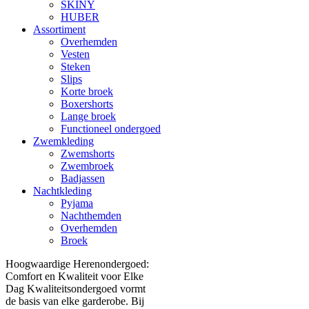
SKINY
HUBER
Assortiment
Overhemden
Vesten
Steken
Slips
Korte broek
Boxershorts
Lange broek
Functioneel ondergoed
Zwemkleding
Zwemshorts
Zwembroek
Badjassen
Nachtkleding
Pyjama
Nachthemden
Overhemden
Broek
Hoogwaardige Herenondergoed:
Comfort en Kwaliteit voor Elke
Dag Kwaliteitsondergoed vormt
de basis van elke garderobe. Bij