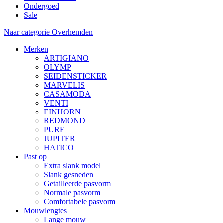
Ondergoed
Sale
Naar categorie Overhemden
Merken
ARTIGIANO
OLYMP
SEIDENSTICKER
MARVELIS
CASAMODA
VENTI
EINHORN
REDMOND
PURE
JUPITER
HATICO
Past op
Extra slank model
Slank gesneden
Getailleerde pasvorm
Normale pasvorm
Comfortabele pasvorm
Mouwlengtes
Lange mouw