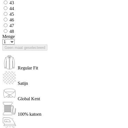
43
44
45
46
47
48
Menge
Geen maat geselecteerd
Regular Fit
Satijn
Global Kent
100% katoen