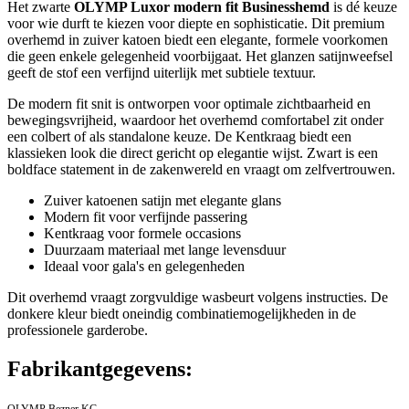
Het zwarte
OLYMP Luxor modern fit Businesshemd
is dé keuze
voor wie durft te kiezen voor diepte en sophisticatie. Dit premium
overhemd in zuiver katoen biedt een elegante, formele voorkomen
die geen enkele gelegenheid voorbijgaat. Het glanzen satijnweefsel
geeft de stof een verfijnd uiterlijk met subtiele textuur.
De modern fit snit is ontworpen voor optimale zichtbaarheid en
bewegingsvrijheid, waardoor het overhemd comfortabel zit onder
een colbert of als standalone keuze. De Kentkraag biedt een
klassieken look die direct gericht op elegantie wijst. Zwart is een
boldface statement in de zakenwereld en vraagt om zelfvertrouwen.
Zuiver katoenen satijn met elegante glans
Modern fit voor verfijnde passering
Kentkraag voor formele occasions
Duurzaam materiaal met lange levensduur
Ideaal voor gala's en gelegenheden
Dit overhemd vraagt zorgvuldige wasbeurt volgens instructies. De
donkere kleur biedt oneindig combinatiemogelijkheden in de
professionele garderobe.
Fabrikantgegevens:
OLYMP Bezner KG