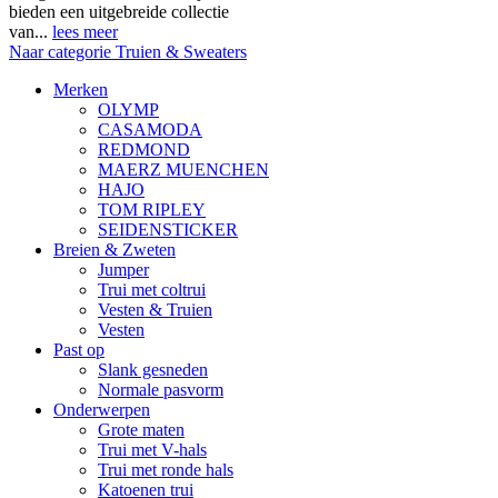
bieden een uitgebreide collectie
van...
lees meer
Naar categorie Truien & Sweaters
Merken
OLYMP
CASAMODA
REDMOND
MAERZ MUENCHEN
HAJO
TOM RIPLEY
SEIDENSTICKER
Breien & Zweten
Jumper
Trui met coltrui
Vesten & Truien
Vesten
Past op
Slank gesneden
Normale pasvorm
Onderwerpen
Grote maten
Trui met V-hals
Trui met ronde hals
Katoenen trui