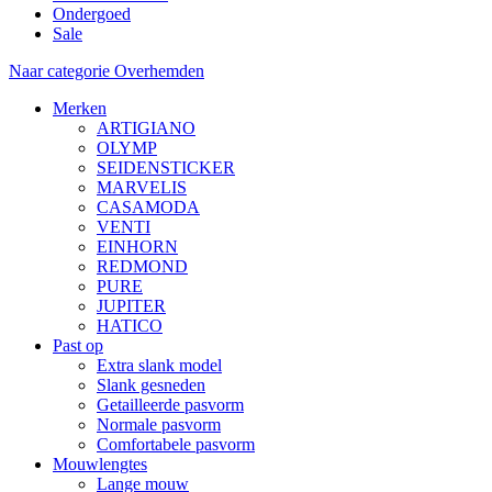
Ondergoed
Sale
Naar categorie Overhemden
Merken
ARTIGIANO
OLYMP
SEIDENSTICKER
MARVELIS
CASAMODA
VENTI
EINHORN
REDMOND
PURE
JUPITER
HATICO
Past op
Extra slank model
Slank gesneden
Getailleerde pasvorm
Normale pasvorm
Comfortabele pasvorm
Mouwlengtes
Lange mouw