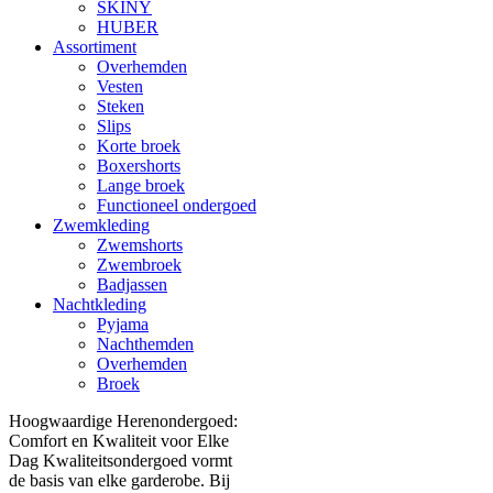
SKINY
HUBER
Assortiment
Overhemden
Vesten
Steken
Slips
Korte broek
Boxershorts
Lange broek
Functioneel ondergoed
Zwemkleding
Zwemshorts
Zwembroek
Badjassen
Nachtkleding
Pyjama
Nachthemden
Overhemden
Broek
Hoogwaardige Herenondergoed:
Comfort en Kwaliteit voor Elke
Dag Kwaliteitsondergoed vormt
de basis van elke garderobe. Bij