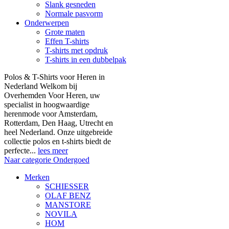
Slank gesneden
Normale pasvorm
Onderwerpen
Grote maten
Effen T-shirts
T-shirts met opdruk
T-shirts in een dubbelpak
Polos & T-Shirts voor Heren in
Nederland Welkom bij
Overhemden Voor Heren, uw
specialist in hoogwaardige
herenmode voor Amsterdam,
Rotterdam, Den Haag, Utrecht en
heel Nederland. Onze uitgebreide
collectie polos en t-shirts biedt de
perfecte...
lees meer
Naar categorie Ondergoed
Merken
SCHIESSER
OLAF BENZ
MANSTORE
NOVILA
HOM