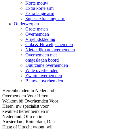
Korte mouw
Extra korte arm
Extra lange arm
Super-extra lange arm
Onderwerpen
Grote maten
Overhemden
Vrijetijdskleding
Gala & Huwelijkshemden
Niet-strijkbare overhemden
Overhemden met
omgeslagen boord
Duurzame overhemden
Witte overhemden
Zwarte overhemden
Blauwe overhemden
Herrenhemden in Nederland –
Overhemden Voor Heren
Welkom bij Overhemden Voor
Heren, uw specialist voor
kwaliteit herrenhemden in
Nederland. Of u nu in
Amsterdam, Rotterdam, Den
Haag of Utrecht woont, wij