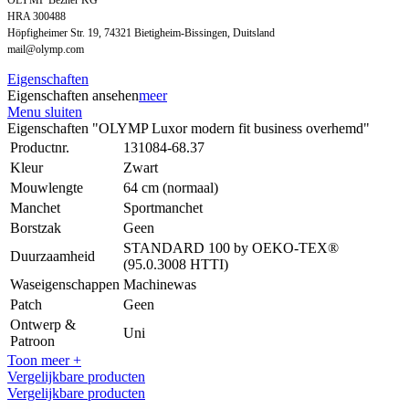
HRA 300488
Höpfigheimer Str. 19, 74321 Bietigheim-Bissingen, Duitsland
mail@olymp.com
Eigenschaften
Eigenschaften ansehen
meer
Menu sluiten
Eigenschaften "OLYMP Luxor modern fit business overhemd"
Productnr.
131084-68.37
Kleur
Zwart
Mouwlengte
64 cm (normaal)
Manchet
Sportmanchet
Borstzak
Geen
STANDARD 100 by OEKO-TEX®
Duurzaamheid
(95.0.3008 HTTI)
Waseigenschappen
Machinewas
Patch
Geen
Ontwerp &
Uni
Patroon
Toon meer +
Vergelijkbare producten
Vergelijkbare producten