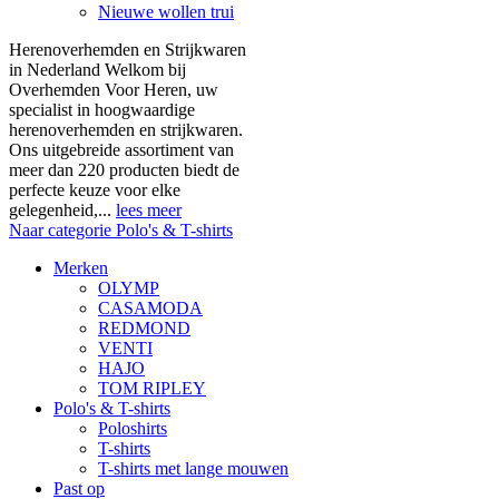
Nieuwe wollen trui
Herenoverhemden en Strijkwaren
in Nederland Welkom bij
Overhemden Voor Heren, uw
specialist in hoogwaardige
herenoverhemden en strijkwaren.
Ons uitgebreide assortiment van
meer dan 220 producten biedt de
perfecte keuze voor elke
gelegenheid,...
lees meer
Naar categorie Polo's & T-shirts
Merken
OLYMP
CASAMODA
REDMOND
VENTI
HAJO
TOM RIPLEY
Polo's & T-shirts
Poloshirts
T-shirts
T-shirts met lange mouwen
Past op