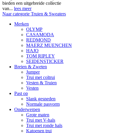
bieden een uitgebreide collectie
van...
lees meer
Naar categorie Truien & Sweaters
Merken
OLYMP
CASAMODA
REDMOND
MAERZ MUENCHEN
HAJO
TOM RIPLEY
SEIDENSTICKER
Breien & Zweten
Jumper
Trui met coltrui
Vesten & Truien
Vesten
Past op
Slank gesneden
Normale pasvorm
Onderwerpen
Grote maten
Trui met V-hals
Trui met ronde hals
Katoenen trui