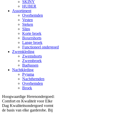
SKINY
HUBER
Assortiment
Overhemden
Vesten
Steken
Slips
Korte broek
Boxershorts
Lange broek
Functioneel ondergoed
Zwemkleding
Zwemshorts
Zwembroek
Badjassen
Nachtkleding
Pyjama
Nachthemden
Overhemden
Broek
Hoogwaardige Herenondergoed:
Comfort en Kwaliteit voor Elke
Dag Kwaliteitsondergoed vormt
de basis van elke garderobe. Bij