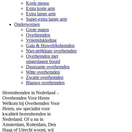
Korte mouw
Extra korte arm
Extra lange arm
Super-extra lange arm
Onderwerpen
Grote maten
Overhemden
Vrijetijdskleding
Gala & Huwelijkshemden
Niet-strijkbare overhemden
Overhemden met
omgeslagen boord
Duurzame overhemden
Witte overhemden
Zwarte overhemden
Blauwe overhemden
Herrenhemden in Nederland –
Overhemden Voor Heren
Welkom bij Overhemden Voor
Heren, uw specialist voor
kwaliteit herrenhemden in
Nederland. Of u nu in
Amsterdam, Rotterdam, Den
Haag of Utrecht woont, wij