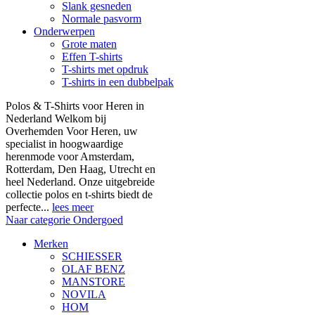
Slank gesneden
Normale pasvorm
Onderwerpen
Grote maten
Effen T-shirts
T-shirts met opdruk
T-shirts in een dubbelpak
Polos & T-Shirts voor Heren in
Nederland Welkom bij
Overhemden Voor Heren, uw
specialist in hoogwaardige
herenmode voor Amsterdam,
Rotterdam, Den Haag, Utrecht en
heel Nederland. Onze uitgebreide
collectie polos en t-shirts biedt de
perfecte...
lees meer
Naar categorie Ondergoed
Merken
SCHIESSER
OLAF BENZ
MANSTORE
NOVILA
HOM