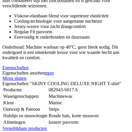
shirt combineert stijl met functionaliteit en is geschikt voor
verschillende seizoenen.
Viskose-elasthaan blend voor superieure elasticiteit
Cooling-technologie voor aangename nachtrust
Jersey-weave voor zacht draagcomfort
Regular Fit pasvorm
Eenvoudig te onderhouden en duurzaam
Onderhoud: Machine wasbaar op 40°C, geen bleek nodig. Dit
ondergoed is een uitstekende keuze voor wie waarde hecht aan
kwaliteit en comfort.
Eigenschaften
Eigenschaften ansehen
meer
Menu sluiten
Eigenschaften "SKINY COOLING DELUXE NIGHT T-shirt"
Productnr.
082943-S017.S
Waseigenschappen
Machinewas
Kleur
Marine
Ontwerp & Patroon
Strips
Halslijn en mouwlengte
Ronde hals, korte mouwen
Afmetingen
lossere pasvorm
Vergelijkbare producten