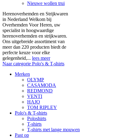
Nieuwe wollen trui
Herenoverhemden en Strijkwaren
in Nederland Welkom bij
Overhemden Voor Heren, uw
specialist in hoogwaardige
herenoverhemden en strijkwaren.
Ons uitgebreide assortiment van
meer dan 220 producten biedt de
perfecte keuze voor elke
gelegenheid,...
lees meer
Naar categorie Polo's & T-shirts
Merken
OLYMP
CASAMODA
REDMOND
VENTI
HAJO
TOM RIPLEY
Polo's & T-shirts
Poloshirts
T-shirts
T-shirts met lange mouwen
Past op