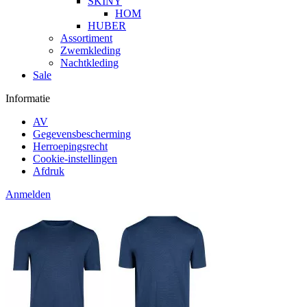
SKINY
HOM
HUBER
Assortiment
Zwemkleding
Nachtkleding
Sale
Informatie
AV
Gegevensbescherming
Herroepingsrecht
Cookie-instellingen
Afdruk
Anmelden