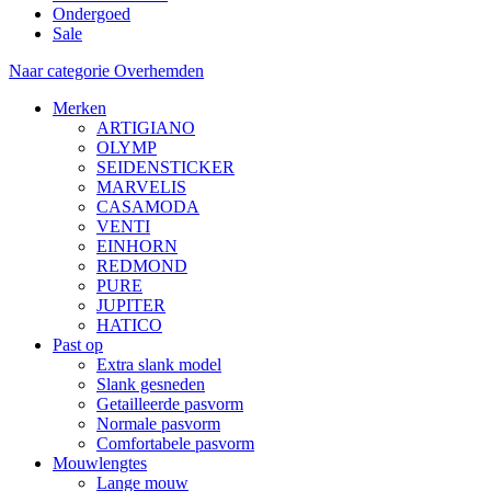
Ondergoed
Sale
Naar categorie Overhemden
Merken
ARTIGIANO
OLYMP
SEIDENSTICKER
MARVELIS
CASAMODA
VENTI
EINHORN
REDMOND
PURE
JUPITER
HATICO
Past op
Extra slank model
Slank gesneden
Getailleerde pasvorm
Normale pasvorm
Comfortabele pasvorm
Mouwlengtes
Lange mouw