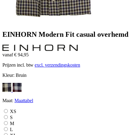
EINHORN Modern Fit casual overhemd
vanaf € 94,95
Prijzen incl. btw
excl. verzendingskosten
Kleur:
Bruin
Maat:
Maattabel
XS
S
M
L