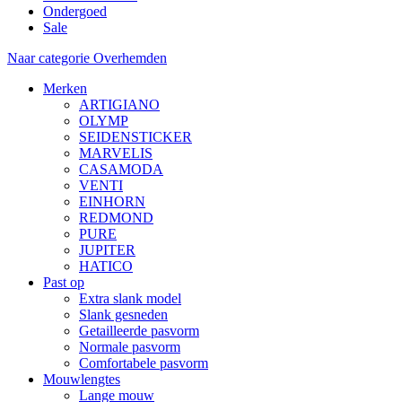
Ondergoed
Sale
Naar categorie Overhemden
Merken
ARTIGIANO
OLYMP
SEIDENSTICKER
MARVELIS
CASAMODA
VENTI
EINHORN
REDMOND
PURE
JUPITER
HATICO
Past op
Extra slank model
Slank gesneden
Getailleerde pasvorm
Normale pasvorm
Comfortabele pasvorm
Mouwlengtes
Lange mouw