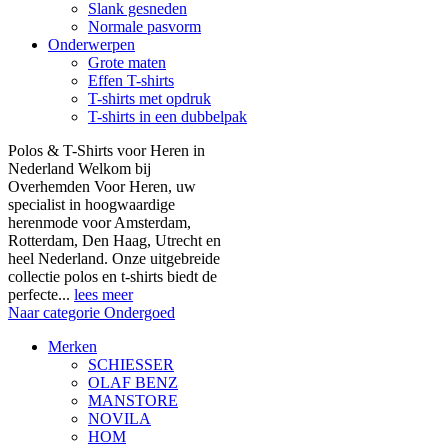
Slank gesneden
Normale pasvorm
Onderwerpen
Grote maten
Effen T-shirts
T-shirts met opdruk
T-shirts in een dubbelpak
Polos & T-Shirts voor Heren in
Nederland Welkom bij
Overhemden Voor Heren, uw
specialist in hoogwaardige
herenmode voor Amsterdam,
Rotterdam, Den Haag, Utrecht en
heel Nederland. Onze uitgebreide
collectie polos en t-shirts biedt de
perfecte...
lees meer
Naar categorie Ondergoed
Merken
SCHIESSER
OLAF BENZ
MANSTORE
NOVILA
HOM