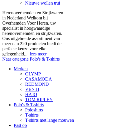
Nieuwe wollen trui
Herenoverhemden en Strijkwaren
in Nederland Welkom bij
Overhemden Voor Heren, uw
specialist in hoogwaardige
herenoverhemden en strijkwaren.
Ons uitgebreide assortiment van
meer dan 220 producten biedt de
perfecte keuze voor elke
gelegenheid,...
lees meer
Naar categorie Polo's & T-shirts
Merken
OLYMP
CASAMODA
REDMOND
VENTI
HAJO
TOM RIPLEY
Polo's & T-shirts
Poloshirts
T-shirts
T-shirts met lange mouwen
Past op