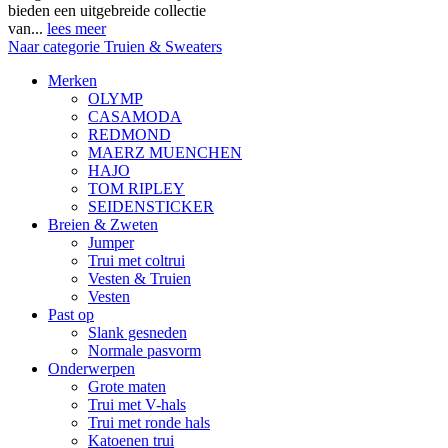
bieden een uitgebreide collectie
van...
lees meer
Naar categorie Truien & Sweaters
Merken
OLYMP
CASAMODA
REDMOND
MAERZ MUENCHEN
HAJO
TOM RIPLEY
SEIDENSTICKER
Breien & Zweten
Jumper
Trui met coltrui
Vesten & Truien
Vesten
Past op
Slank gesneden
Normale pasvorm
Onderwerpen
Grote maten
Trui met V-hals
Trui met ronde hals
Katoenen trui