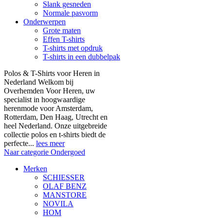
Slank gesneden
Normale pasvorm
Onderwerpen
Grote maten
Effen T-shirts
T-shirts met opdruk
T-shirts in een dubbelpak
Polos & T-Shirts voor Heren in
Nederland Welkom bij
Overhemden Voor Heren, uw
specialist in hoogwaardige
herenmode voor Amsterdam,
Rotterdam, Den Haag, Utrecht en
heel Nederland. Onze uitgebreide
collectie polos en t-shirts biedt de
perfecte...
lees meer
Naar categorie Ondergoed
Merken
SCHIESSER
OLAF BENZ
MANSTORE
NOVILA
HOM