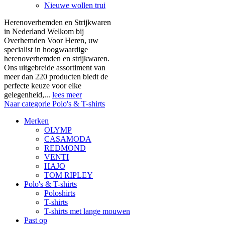
Nieuwe wollen trui
Herenoverhemden en Strijkwaren
in Nederland Welkom bij
Overhemden Voor Heren, uw
specialist in hoogwaardige
herenoverhemden en strijkwaren.
Ons uitgebreide assortiment van
meer dan 220 producten biedt de
perfecte keuze voor elke
gelegenheid,...
lees meer
Naar categorie Polo's & T-shirts
Merken
OLYMP
CASAMODA
REDMOND
VENTI
HAJO
TOM RIPLEY
Polo's & T-shirts
Poloshirts
T-shirts
T-shirts met lange mouwen
Past op