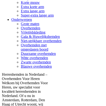
Korte mouw
Extra korte arm
Extra lange arm
Super-extra lange arm
Onderwerpen
Grote maten
Overhemden
Vrijetijdskleding
Gala & Huwelijkshemden
Niet-strijkbare overhemden
Overhemden met
omgeslagen boord
Duurzame overhemden
Witte overhemden
Zwarte overhemden
Blauwe overhemden
Herrenhemden in Nederland –
Overhemden Voor Heren
Welkom bij Overhemden Voor
Heren, uw specialist voor
kwaliteit herrenhemden in
Nederland. Of u nu in
Amsterdam, Rotterdam, Den
Haag of Utrecht woont, wij