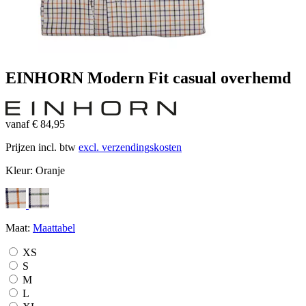
EINHORN Modern Fit casual overhemd
vanaf € 84,95
Prijzen incl. btw
excl. verzendingskosten
Kleur:
Oranje
Maat:
Maattabel
XS
S
M
L