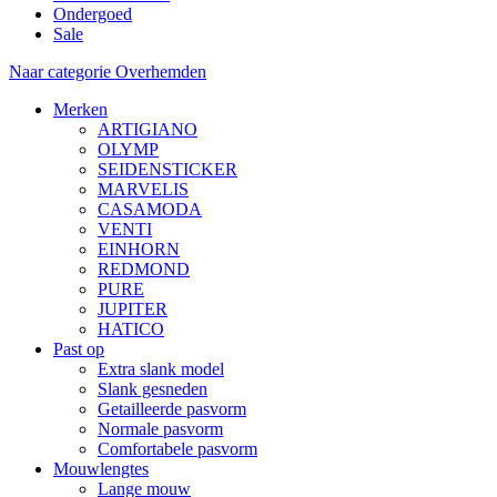
Ondergoed
Sale
Naar categorie Overhemden
Merken
ARTIGIANO
OLYMP
SEIDENSTICKER
MARVELIS
CASAMODA
VENTI
EINHORN
REDMOND
PURE
JUPITER
HATICO
Past op
Extra slank model
Slank gesneden
Getailleerde pasvorm
Normale pasvorm
Comfortabele pasvorm
Mouwlengtes
Lange mouw