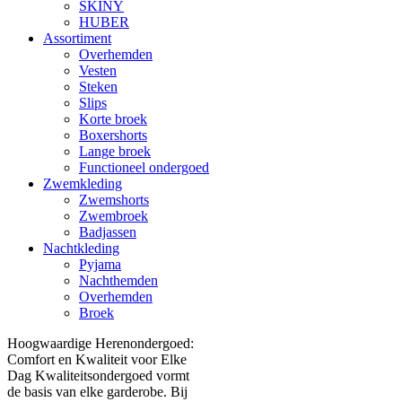
SKINY
HUBER
Assortiment
Overhemden
Vesten
Steken
Slips
Korte broek
Boxershorts
Lange broek
Functioneel ondergoed
Zwemkleding
Zwemshorts
Zwembroek
Badjassen
Nachtkleding
Pyjama
Nachthemden
Overhemden
Broek
Hoogwaardige Herenondergoed:
Comfort en Kwaliteit voor Elke
Dag Kwaliteitsondergoed vormt
de basis van elke garderobe. Bij