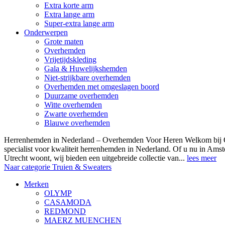
Extra korte arm
Extra lange arm
Super-extra lange arm
Onderwerpen
Grote maten
Overhemden
Vrijetijdskleding
Gala & Huwelijkshemden
Niet-strijkbare overhemden
Overhemden met omgeslagen boord
Duurzame overhemden
Witte overhemden
Zwarte overhemden
Blauwe overhemden
Herrenhemden in Nederland – Overhemden Voor Heren Welkom bij
specialist voor kwaliteit herrenhemden in Nederland. Of u nu in Am
Utrecht woont, wij bieden een uitgebreide collectie van...
lees meer
Naar categorie Truien & Sweaters
Merken
OLYMP
CASAMODA
REDMOND
MAERZ MUENCHEN