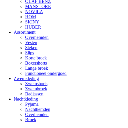
OLAF BENZ
MANSTORE
NOVILA
HOM
SKINY
HUBER
Assortiment
Overhemden
Vesten
Steken
Slips
Korte broek
Boxershorts
Lange broek
Functioneel ondergoed
Zwemkleding
Zwemshorts
Zwembroek
Badjassen
Nachtkleding
Pyjama
Nachthemden
Overhemden
Broek