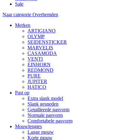
Sale
Naar categorie Overhemden
Merken
ARTIGIANO
OLYMP
SEIDENSTICKER
MARVELIS
CASAMODA
VENTI
EINHORN
REDMOND
PURE
JUPITER
HATICO
Past op
Extra slank model
Slank gesneden
Getailleerde pasvorm
Normale pasvorm
Comfortabele pasvorm
Mouwlengtes
Lange mouw
Korte mouw