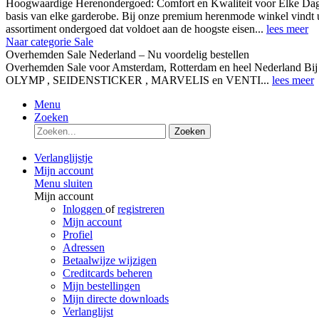
Hoogwaardige Herenondergoed: Comfort en Kwaliteit voor Elke Dag
basis van elke garderobe. Bij onze premium herenmode winkel vindt 
assortiment ondergoed dat voldoet aan de hoogste eisen...
lees meer
Naar categorie Sale
Overhemden Sale Nederland – Nu voordelig bestellen
Overhemden Sale voor Amsterdam, Rotterdam en heel Nederland Bij
OLYMP , SEIDENSTICKER , MARVELIS en VENTI...
lees meer
Menu
Zoeken
Zoeken
Verlanglijstje
Mijn account
Menu sluiten
Mijn account
Inloggen
of
registreren
Mijn account
Profiel
Adressen
Betaalwijze wijzigen
Creditcards beheren
Mijn bestellingen
Mijn directe downloads
Verlanglijst