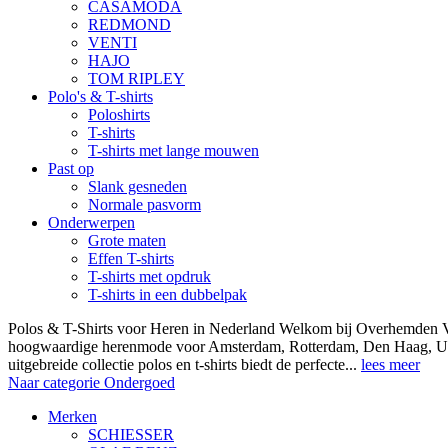
CASAMODA
REDMOND
VENTI
HAJO
TOM RIPLEY
Polo's & T-shirts
Poloshirts
T-shirts
T-shirts met lange mouwen
Past op
Slank gesneden
Normale pasvorm
Onderwerpen
Grote maten
Effen T-shirts
T-shirts met opdruk
T-shirts in een dubbelpak
Polos & T-Shirts voor Heren in Nederland Welkom bij Overhemden Vo
hoogwaardige herenmode voor Amsterdam, Rotterdam, Den Haag, Ut
uitgebreide collectie polos en t-shirts biedt de perfecte...
lees meer
Naar categorie Ondergoed
Merken
SCHIESSER