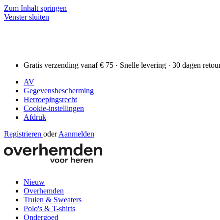
Zum Inhalt springen
Venster sluiten
Gratis verzending vanaf € 75 · Snelle levering · 30 dagen retou
AV
Gegevensbescherming
Herroepingsrecht
Cookie-instellingen
Afdruk
Registrieren
oder
Aanmelden
Nieuw
Overhemden
Truien & Sweaters
Polo's & T-shirts
Ondergoed