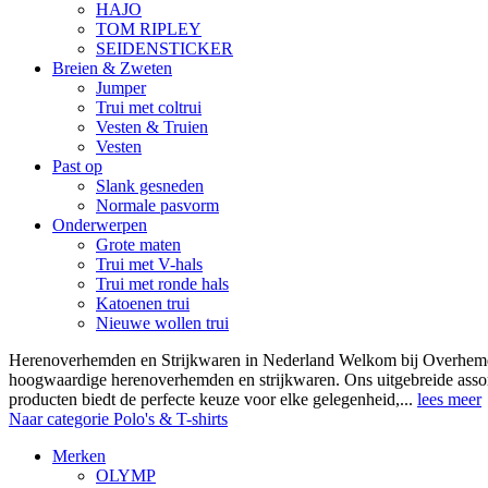
HAJO
TOM RIPLEY
SEIDENSTICKER
Breien & Zweten
Jumper
Trui met coltrui
Vesten & Truien
Vesten
Past op
Slank gesneden
Normale pasvorm
Onderwerpen
Grote maten
Trui met V-hals
Trui met ronde hals
Katoenen trui
Nieuwe wollen trui
Herenoverhemden en Strijkwaren in Nederland Welkom bij Overhemde
hoogwaardige herenoverhemden en strijkwaren. Ons uitgebreide asso
producten biedt de perfecte keuze voor elke gelegenheid,...
lees meer
Naar categorie Polo's & T-shirts
Merken
OLYMP