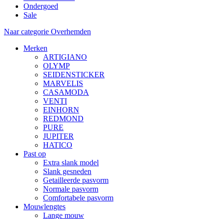
Ondergoed
Sale
Naar categorie Overhemden
Merken
ARTIGIANO
OLYMP
SEIDENSTICKER
MARVELIS
CASAMODA
VENTI
EINHORN
REDMOND
PURE
JUPITER
HATICO
Past op
Extra slank model
Slank gesneden
Getailleerde pasvorm
Normale pasvorm
Comfortabele pasvorm
Mouwlengtes
Lange mouw