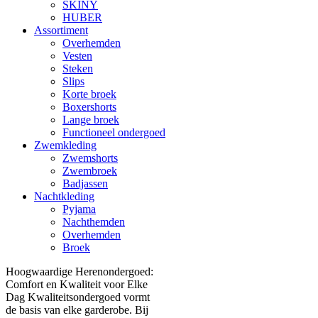
SKINY
HUBER
Assortiment
Overhemden
Vesten
Steken
Slips
Korte broek
Boxershorts
Lange broek
Functioneel ondergoed
Zwemkleding
Zwemshorts
Zwembroek
Badjassen
Nachtkleding
Pyjama
Nachthemden
Overhemden
Broek
Hoogwaardige Herenondergoed:
Comfort en Kwaliteit voor Elke
Dag Kwaliteitsondergoed vormt
de basis van elke garderobe. Bij