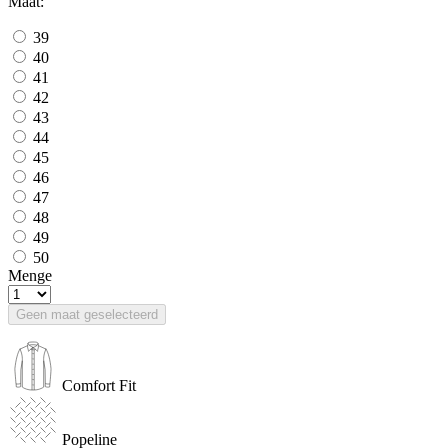
Maat:
39
40
41
42
43
44
45
46
47
48
49
50
Menge
Geen maat geselecteerd
Comfort Fit
Popeline