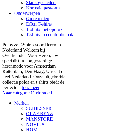
Slank gesneden
Normale pasvorm
Onderwerpen
Grote maten
Effen T-shirts
T-shirts met opdruk
T-shirts in een dubbelpak
Polos & T-Shirts voor Heren in
Nederland Welkom bij
Overhemden Voor Heren, uw
specialist in hoogwaardige
herenmode voor Amsterdam,
Rotterdam, Den Haag, Utrecht en
heel Nederland. Onze uitgebreide
collectie polos en t-shirts biedt de
perfecte...
lees meer
Naar categorie Ondergoed
Merken
SCHIESSER
OLAF BENZ
MANSTORE
NOVILA
HOM