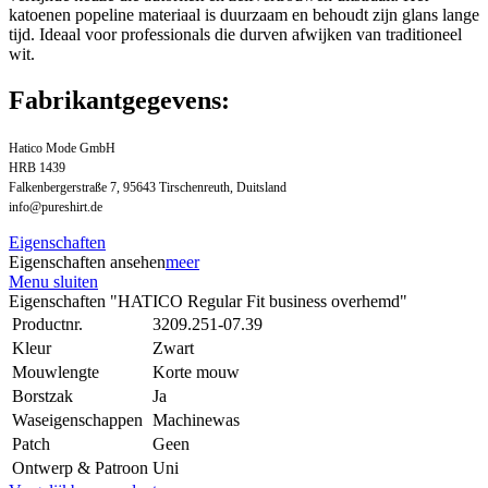
katoenen popeline materiaal is duurzaam en behoudt zijn glans lange
tijd. Ideaal voor professionals die durven afwijken van traditioneel
wit.
Fabrikantgegevens:
Hatico Mode GmbH
HRB 1439
Falkenbergerstraße 7, 95643 Tirschenreuth, Duitsland
info@pureshirt.de
Eigenschaften
Eigenschaften ansehen
meer
Menu sluiten
Eigenschaften "HATICO Regular Fit business overhemd"
Productnr.
3209.251-07.39
Kleur
Zwart
Mouwlengte
Korte mouw
Borstzak
Ja
Waseigenschappen
Machinewas
Patch
Geen
Ontwerp & Patroon
Uni