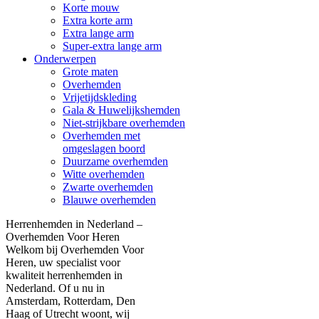
Korte mouw
Extra korte arm
Extra lange arm
Super-extra lange arm
Onderwerpen
Grote maten
Overhemden
Vrijetijdskleding
Gala & Huwelijkshemden
Niet-strijkbare overhemden
Overhemden met
omgeslagen boord
Duurzame overhemden
Witte overhemden
Zwarte overhemden
Blauwe overhemden
Herrenhemden in Nederland –
Overhemden Voor Heren
Welkom bij Overhemden Voor
Heren, uw specialist voor
kwaliteit herrenhemden in
Nederland. Of u nu in
Amsterdam, Rotterdam, Den
Haag of Utrecht woont, wij