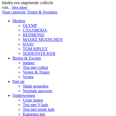
bieden een uitgebreide collectie
van...
lees meer
Naar categorie Truien & Sweaters
Merken
OLYMP
CASAMODA
REDMOND
MAERZ MUENCHEN
HAJO
TOM RIPLEY
SEIDENSTICKER
Breien & Zweten
Jumper
Trui met coltrui
Vesten & Truien
Vesten
Past op
Slank gesneden
Normale pasvorm
Onderwerpen
Grote maten
Trui met V-hals
Trui met ronde hals
Katoenen trui