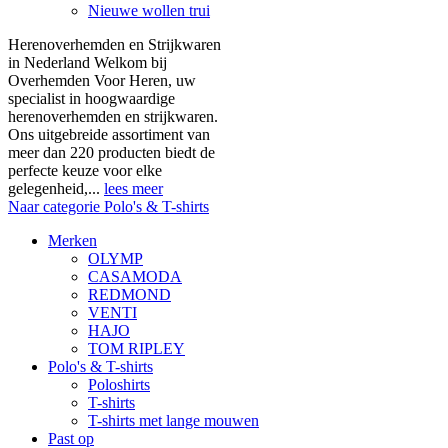
Nieuwe wollen trui
Herenoverhemden en Strijkwaren
in Nederland Welkom bij
Overhemden Voor Heren, uw
specialist in hoogwaardige
herenoverhemden en strijkwaren.
Ons uitgebreide assortiment van
meer dan 220 producten biedt de
perfecte keuze voor elke
gelegenheid,...
lees meer
Naar categorie Polo's & T-shirts
Merken
OLYMP
CASAMODA
REDMOND
VENTI
HAJO
TOM RIPLEY
Polo's & T-shirts
Poloshirts
T-shirts
T-shirts met lange mouwen
Past op