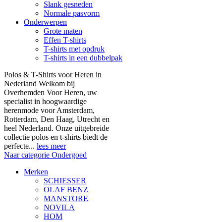
Slank gesneden
Normale pasvorm
Onderwerpen
Grote maten
Effen T-shirts
T-shirts met opdruk
T-shirts in een dubbelpak
Polos & T-Shirts voor Heren in
Nederland Welkom bij
Overhemden Voor Heren, uw
specialist in hoogwaardige
herenmode voor Amsterdam,
Rotterdam, Den Haag, Utrecht en
heel Nederland. Onze uitgebreide
collectie polos en t-shirts biedt de
perfecte...
lees meer
Naar categorie Ondergoed
Merken
SCHIESSER
OLAF BENZ
MANSTORE
NOVILA
HOM