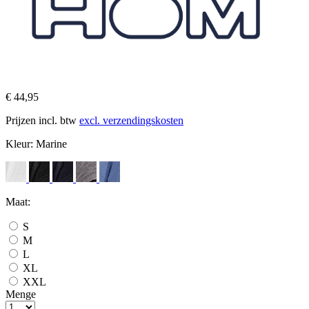
€ 44,95
Prijzen incl. btw
excl. verzendingskosten
Kleur:
Marine
Maat:
S
M
L
XL
XXL
Menge