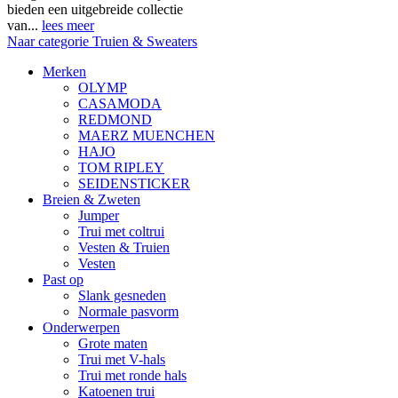
bieden een uitgebreide collectie
van...
lees meer
Naar categorie Truien & Sweaters
Merken
OLYMP
CASAMODA
REDMOND
MAERZ MUENCHEN
HAJO
TOM RIPLEY
SEIDENSTICKER
Breien & Zweten
Jumper
Trui met coltrui
Vesten & Truien
Vesten
Past op
Slank gesneden
Normale pasvorm
Onderwerpen
Grote maten
Trui met V-hals
Trui met ronde hals
Katoenen trui