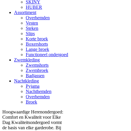
SKINY
HUBER
Assortiment
Overhemden
Vesten
Steken
Slips
Korte broek
Boxershorts
Lange broek
Functioneel ondergoed
Zwemkleding
Zwemshorts
Zwembroek
Badjassen
Nachtkleding
Pyjama
Nachthemden
Overhemden
Broek
Hoogwaardige Herenondergoed:
Comfort en Kwaliteit voor Elke
Dag Kwaliteitsondergoed vormt
de basis van elke garderobe. Bij