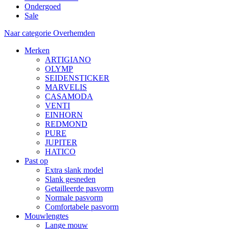
Ondergoed
Sale
Naar categorie Overhemden
Merken
ARTIGIANO
OLYMP
SEIDENSTICKER
MARVELIS
CASAMODA
VENTI
EINHORN
REDMOND
PURE
JUPITER
HATICO
Past op
Extra slank model
Slank gesneden
Getailleerde pasvorm
Normale pasvorm
Comfortabele pasvorm
Mouwlengtes
Lange mouw