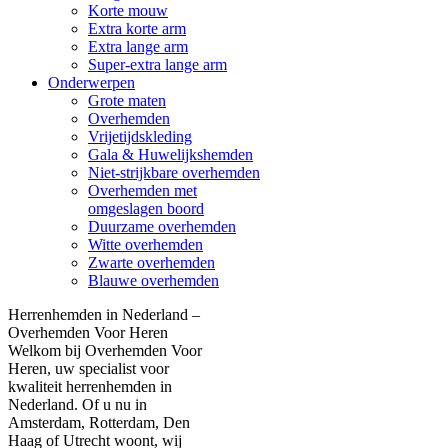
Korte mouw
Extra korte arm
Extra lange arm
Super-extra lange arm
Onderwerpen
Grote maten
Overhemden
Vrijetijdskleding
Gala & Huwelijkshemden
Niet-strijkbare overhemden
Overhemden met
omgeslagen boord
Duurzame overhemden
Witte overhemden
Zwarte overhemden
Blauwe overhemden
Herrenhemden in Nederland –
Overhemden Voor Heren
Welkom bij Overhemden Voor
Heren, uw specialist voor
kwaliteit herrenhemden in
Nederland. Of u nu in
Amsterdam, Rotterdam, Den
Haag of Utrecht woont, wij