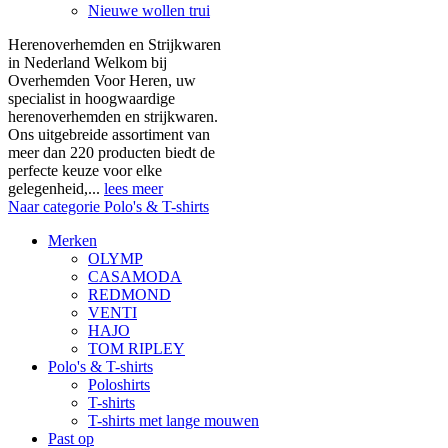
Nieuwe wollen trui
Herenoverhemden en Strijkwaren
in Nederland Welkom bij
Overhemden Voor Heren, uw
specialist in hoogwaardige
herenoverhemden en strijkwaren.
Ons uitgebreide assortiment van
meer dan 220 producten biedt de
perfecte keuze voor elke
gelegenheid,...
lees meer
Naar categorie Polo's & T-shirts
Merken
OLYMP
CASAMODA
REDMOND
VENTI
HAJO
TOM RIPLEY
Polo's & T-shirts
Poloshirts
T-shirts
T-shirts met lange mouwen
Past op