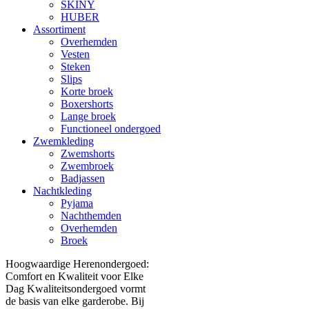
SKINY
HUBER
Assortiment
Overhemden
Vesten
Steken
Slips
Korte broek
Boxershorts
Lange broek
Functioneel ondergoed
Zwemkleding
Zwemshorts
Zwembroek
Badjassen
Nachtkleding
Pyjama
Nachthemden
Overhemden
Broek
Hoogwaardige Herenondergoed:
Comfort en Kwaliteit voor Elke
Dag Kwaliteitsondergoed vormt
de basis van elke garderobe. Bij