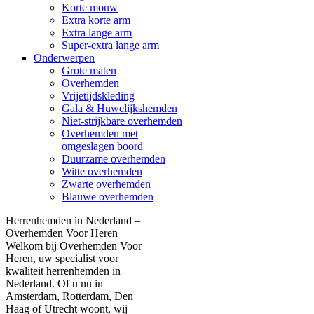
Korte mouw
Extra korte arm
Extra lange arm
Super-extra lange arm
Onderwerpen
Grote maten
Overhemden
Vrijetijdskleding
Gala & Huwelijkshemden
Niet-strijkbare overhemden
Overhemden met
omgeslagen boord
Duurzame overhemden
Witte overhemden
Zwarte overhemden
Blauwe overhemden
Herrenhemden in Nederland –
Overhemden Voor Heren
Welkom bij Overhemden Voor
Heren, uw specialist voor
kwaliteit herrenhemden in
Nederland. Of u nu in
Amsterdam, Rotterdam, Den
Haag of Utrecht woont, wij