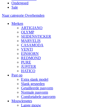
Ondergoed
Sale
Naar categorie Overhemden
Merken
ARTIGIANO
OLYMP
SEIDENSTICKER
MARVELIS
CASAMODA
VENTI
EINHORN
REDMOND
PURE
JUPITER
HATICO
Past op
Extra slank model
Slank gesneden
Getailleerde pasvorm
Normale pasvorm
Comfortabele pasvorm
Mouwlengtes
Lange mouw