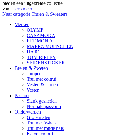
bieden een uitgebreide collectie
van...
lees meer
Naar categorie Truien & Sweaters
Merken
OLYMP
CASAMODA
REDMOND
MAERZ MUENCHEN
HAJO
TOM RIPLEY
SEIDENSTICKER
Breien & Zweten
Jumper
Trui met coltrui
Vesten & Truien
Vesten
Past op
Slank gesneden
Normale pasvorm
Onderwerpen
Grote maten
Trui met V-hals
Trui met ronde hals
Katoenen trui