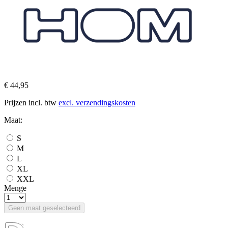
€ 44,95
Prijzen incl. btw
excl. verzendingskosten
Maat:
S
M
L
XL
XXL
Menge
Geen maat geselecteerd