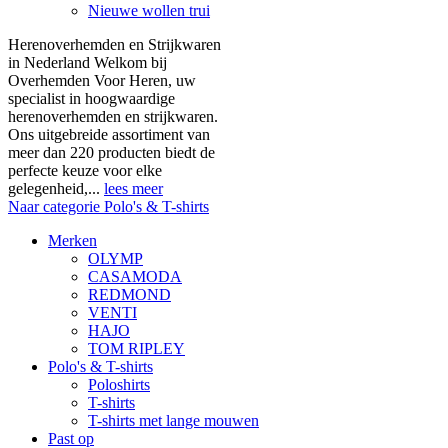
Nieuwe wollen trui
Herenoverhemden en Strijkwaren
in Nederland Welkom bij
Overhemden Voor Heren, uw
specialist in hoogwaardige
herenoverhemden en strijkwaren.
Ons uitgebreide assortiment van
meer dan 220 producten biedt de
perfecte keuze voor elke
gelegenheid,...
lees meer
Naar categorie Polo's & T-shirts
Merken
OLYMP
CASAMODA
REDMOND
VENTI
HAJO
TOM RIPLEY
Polo's & T-shirts
Poloshirts
T-shirts
T-shirts met lange mouwen
Past op