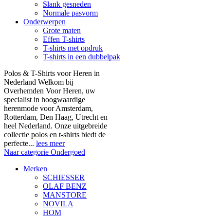
Slank gesneden
Normale pasvorm
Onderwerpen
Grote maten
Effen T-shirts
T-shirts met opdruk
T-shirts in een dubbelpak
Polos & T-Shirts voor Heren in
Nederland Welkom bij
Overhemden Voor Heren, uw
specialist in hoogwaardige
herenmode voor Amsterdam,
Rotterdam, Den Haag, Utrecht en
heel Nederland. Onze uitgebreide
collectie polos en t-shirts biedt de
perfecte...
lees meer
Naar categorie Ondergoed
Merken
SCHIESSER
OLAF BENZ
MANSTORE
NOVILA
HOM