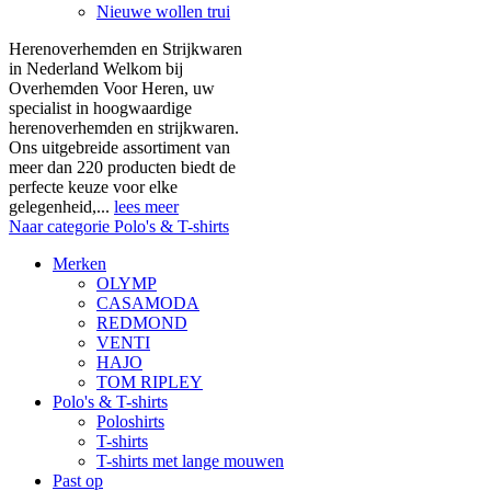
Nieuwe wollen trui
Herenoverhemden en Strijkwaren
in Nederland Welkom bij
Overhemden Voor Heren, uw
specialist in hoogwaardige
herenoverhemden en strijkwaren.
Ons uitgebreide assortiment van
meer dan 220 producten biedt de
perfecte keuze voor elke
gelegenheid,...
lees meer
Naar categorie Polo's & T-shirts
Merken
OLYMP
CASAMODA
REDMOND
VENTI
HAJO
TOM RIPLEY
Polo's & T-shirts
Poloshirts
T-shirts
T-shirts met lange mouwen
Past op