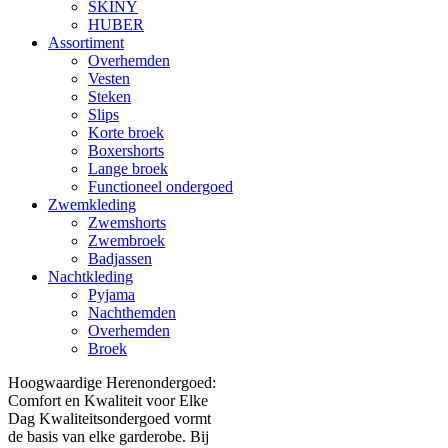
SKINY
HUBER
Assortiment
Overhemden
Vesten
Steken
Slips
Korte broek
Boxershorts
Lange broek
Functioneel ondergoed
Zwemkleding
Zwemshorts
Zwembroek
Badjassen
Nachtkleding
Pyjama
Nachthemden
Overhemden
Broek
Hoogwaardige Herenondergoed:
Comfort en Kwaliteit voor Elke
Dag Kwaliteitsondergoed vormt
de basis van elke garderobe. Bij