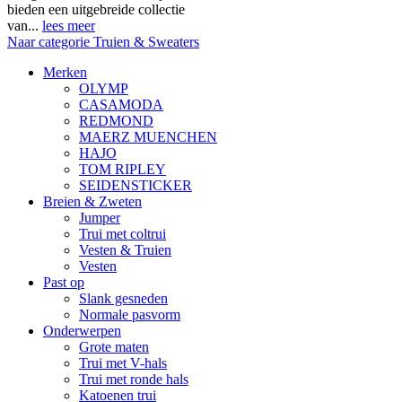
bieden een uitgebreide collectie
van...
lees meer
Naar categorie Truien & Sweaters
Merken
OLYMP
CASAMODA
REDMOND
MAERZ MUENCHEN
HAJO
TOM RIPLEY
SEIDENSTICKER
Breien & Zweten
Jumper
Trui met coltrui
Vesten & Truien
Vesten
Past op
Slank gesneden
Normale pasvorm
Onderwerpen
Grote maten
Trui met V-hals
Trui met ronde hals
Katoenen trui