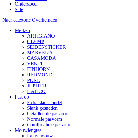
Ondergoed
Sale
Naar categorie Overhemden
Merken
ARTIGIANO
OLYMP
SEIDENSTICKER
MARVELIS
CASAMODA
VENTI
EINHORN
REDMOND
PURE
JUPITER
HATICO
Past op
Extra slank model
Slank gesneden
Getailleerde pasvorm
Normale pasvorm
Comfortabele pasvorm
Mouwlengtes
Lange mouw