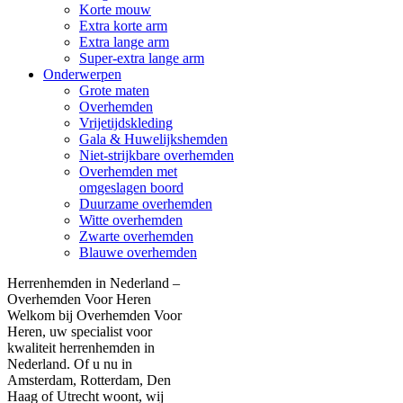
Korte mouw
Extra korte arm
Extra lange arm
Super-extra lange arm
Onderwerpen
Grote maten
Overhemden
Vrijetijdskleding
Gala & Huwelijkshemden
Niet-strijkbare overhemden
Overhemden met
omgeslagen boord
Duurzame overhemden
Witte overhemden
Zwarte overhemden
Blauwe overhemden
Herrenhemden in Nederland –
Overhemden Voor Heren
Welkom bij Overhemden Voor
Heren, uw specialist voor
kwaliteit herrenhemden in
Nederland. Of u nu in
Amsterdam, Rotterdam, Den
Haag of Utrecht woont, wij