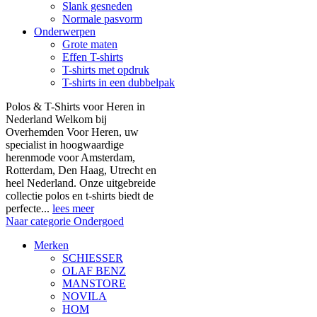
Slank gesneden
Normale pasvorm
Onderwerpen
Grote maten
Effen T-shirts
T-shirts met opdruk
T-shirts in een dubbelpak
Polos & T-Shirts voor Heren in
Nederland Welkom bij
Overhemden Voor Heren, uw
specialist in hoogwaardige
herenmode voor Amsterdam,
Rotterdam, Den Haag, Utrecht en
heel Nederland. Onze uitgebreide
collectie polos en t-shirts biedt de
perfecte...
lees meer
Naar categorie Ondergoed
Merken
SCHIESSER
OLAF BENZ
MANSTORE
NOVILA
HOM