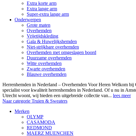
Extra korte arm
Extra lange arm
Super-extra lange arm
Onderwerpen
Grote maten
Overhemden
Vrijetijdskleding
Gala & Huwelijkshemden
Niet-strijkbare overhemden
Overhemden met omgeslagen boord
Duurzame overhemden
Witte overhemden
Zwarte overhemden
Blauwe overhemden
Herrenhemden in Nederland – Overhemden Voor Heren Welkom bij
specialist voor kwaliteit herrenhemden in Nederland. Of u nu in Am
Utrecht woont, wij bieden een uitgebreide collectie van...
lees meer
Naar categorie Truien & Sweaters
Merken
OLYMP
CASAMODA
REDMOND
MAERZ MUENCHEN