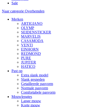
Sale
Naar categorie Overhemden
Merken
ARTIGIANO
OLYMP
SEIDENSTICKER
MARVELIS
CASAMODA
VENTI
EINHORN
REDMOND
PURE
JUPITER
HATICO
Past op
Extra slank model
Slank gesneden
Getailleerde pasvorm
Normale pasvorm
Comfortabele pasvorm
Mouwlengtes
Lange mouw
Korte mouw