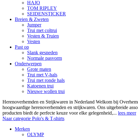
HAJO
TOM RIPLEY
SEIDENSTICKER
Breien & Zweten
Jumper
Trui met coltrui
Vesten & Truien
Vesten
Past op
Slank gesneden
Normale pasvorm
Onderwerpen
Grote maten
Trui met V-hals
Trui met ronde hals
Katoenen trui
Nieuwe wollen trui
Herenoverhemden en Strijkwaren in Nederland Welkom bij Overhemde
hoogwaardige herenoverhemden en strijkwaren. Ons uitgebreide asso
producten biedt de perfecte keuze voor elke gelegenheid,...
lees meer
Naar categorie Polo's & T-shirts
Merken
OLYMP