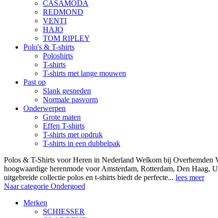
CASAMODA
REDMOND
VENTI
HAJO
TOM RIPLEY
Polo's & T-shirts
Poloshirts
T-shirts
T-shirts met lange mouwen
Past op
Slank gesneden
Normale pasvorm
Onderwerpen
Grote maten
Effen T-shirts
T-shirts met opdruk
T-shirts in een dubbelpak
Polos & T-Shirts voor Heren in Nederland Welkom bij Overhemden Vo
hoogwaardige herenmode voor Amsterdam, Rotterdam, Den Haag, Ut
uitgebreide collectie polos en t-shirts biedt de perfecte...
lees meer
Naar categorie Ondergoed
Merken
SCHIESSER