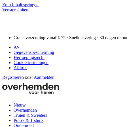
Zum Inhalt springen
Venster sluiten
Gratis verzending vanaf € 75 · Snelle levering · 30 dagen retou
AV
Gegevensbescherming
Herroepingsrecht
Cookie-instellingen
Afdruk
Registrieren
oder
Aanmelden
Nieuw
Overhemden
Truien & Sweaters
Polo's & T-shirts
Ondergoed