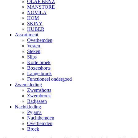
OLAF BENZ
MANSTORE
NOVILA
HOM
SKINY
HUBER
Assortiment
Overhemden
Vesten
Steken
Slips
Korte broek
Boxershorts
Lange broek
Functioneel ondergoed
Zwemkleding
Zwemshorts
Zwembroek
Badjassen
Nachtkleding
Pyjama
Nachthemden
Overhemden
Broek