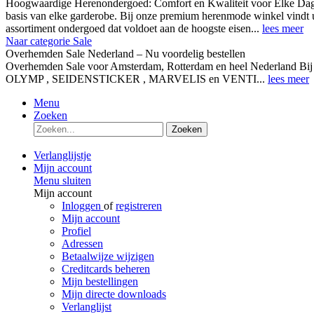
Hoogwaardige Herenondergoed: Comfort en Kwaliteit voor Elke Dag
basis van elke garderobe. Bij onze premium herenmode winkel vindt 
assortiment ondergoed dat voldoet aan de hoogste eisen...
lees meer
Naar categorie Sale
Overhemden Sale Nederland – Nu voordelig bestellen
Overhemden Sale voor Amsterdam, Rotterdam en heel Nederland Bij
OLYMP , SEIDENSTICKER , MARVELIS en VENTI...
lees meer
Menu
Zoeken
Zoeken
Verlanglijstje
Mijn account
Menu sluiten
Mijn account
Inloggen
of
registreren
Mijn account
Profiel
Adressen
Betaalwijze wijzigen
Creditcards beheren
Mijn bestellingen
Mijn directe downloads
Verlanglijst