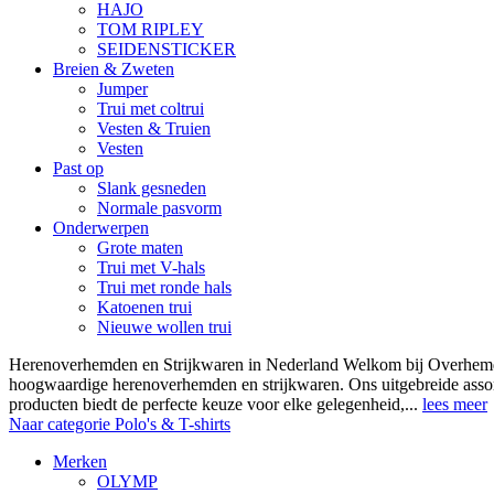
HAJO
TOM RIPLEY
SEIDENSTICKER
Breien & Zweten
Jumper
Trui met coltrui
Vesten & Truien
Vesten
Past op
Slank gesneden
Normale pasvorm
Onderwerpen
Grote maten
Trui met V-hals
Trui met ronde hals
Katoenen trui
Nieuwe wollen trui
Herenoverhemden en Strijkwaren in Nederland Welkom bij Overhemde
hoogwaardige herenoverhemden en strijkwaren. Ons uitgebreide asso
producten biedt de perfecte keuze voor elke gelegenheid,...
lees meer
Naar categorie Polo's & T-shirts
Merken
OLYMP