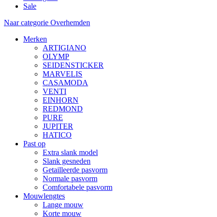
Sale
Naar categorie Overhemden
Merken
ARTIGIANO
OLYMP
SEIDENSTICKER
MARVELIS
CASAMODA
VENTI
EINHORN
REDMOND
PURE
JUPITER
HATICO
Past op
Extra slank model
Slank gesneden
Getailleerde pasvorm
Normale pasvorm
Comfortabele pasvorm
Mouwlengtes
Lange mouw
Korte mouw