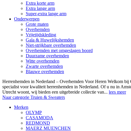
Extra korte arm
Extra lange arm
Super-extra lange arm
Onderwerpen
Grote maten
Overhemden
Vrijetijdskleding
Gala & Huwelijkshemden
Niet-strijkbare overhemden
Overhemden met omgeslagen boord
Duurzame overhemden
Witte overhemden
Zwarte overhemden
Blauwe overhemden
Herrenhemden in Nederland – Overhemden Voor Heren Welkom bij
specialist voor kwaliteit herrenhemden in Nederland. Of u nu in Am
Utrecht woont, wij bieden een uitgebreide collectie van...
lees meer
Naar categorie Truien & Sweaters
Merken
OLYMP
CASAMODA
REDMOND
MAERZ MUENCHEN