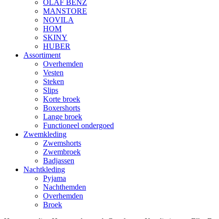
OLAF BENZ
MANSTORE
NOVILA
HOM
SKINY
HUBER
Assortiment
Overhemden
Vesten
Steken
Slips
Korte broek
Boxershorts
Lange broek
Functioneel ondergoed
Zwemkleding
Zwemshorts
Zwembroek
Badjassen
Nachtkleding
Pyjama
Nachthemden
Overhemden
Broek