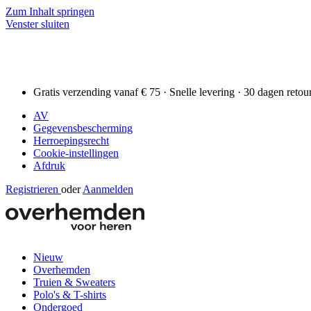
Zum Inhalt springen
Venster sluiten
Gratis verzending vanaf € 75 · Snelle levering · 30 dagen retou
AV
Gegevensbescherming
Herroepingsrecht
Cookie-instellingen
Afdruk
Registrieren
oder
Aanmelden
Nieuw
Overhemden
Truien & Sweaters
Polo's & T-shirts
Ondergoed