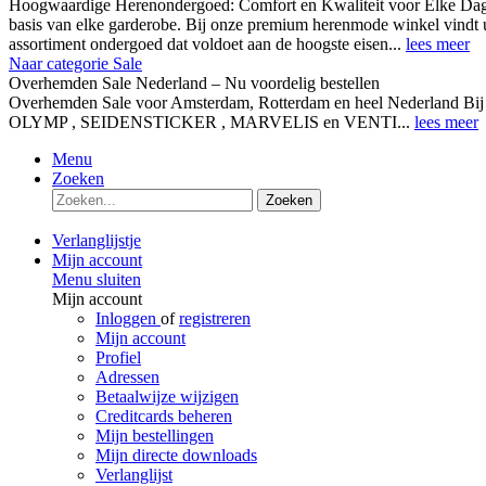
Hoogwaardige Herenondergoed: Comfort en Kwaliteit voor Elke Dag
basis van elke garderobe. Bij onze premium herenmode winkel vindt 
assortiment ondergoed dat voldoet aan de hoogste eisen...
lees meer
Naar categorie Sale
Overhemden Sale Nederland – Nu voordelig bestellen
Overhemden Sale voor Amsterdam, Rotterdam en heel Nederland Bij
OLYMP , SEIDENSTICKER , MARVELIS en VENTI...
lees meer
Menu
Zoeken
Zoeken
Verlanglijstje
Mijn account
Menu sluiten
Mijn account
Inloggen
of
registreren
Mijn account
Profiel
Adressen
Betaalwijze wijzigen
Creditcards beheren
Mijn bestellingen
Mijn directe downloads
Verlanglijst