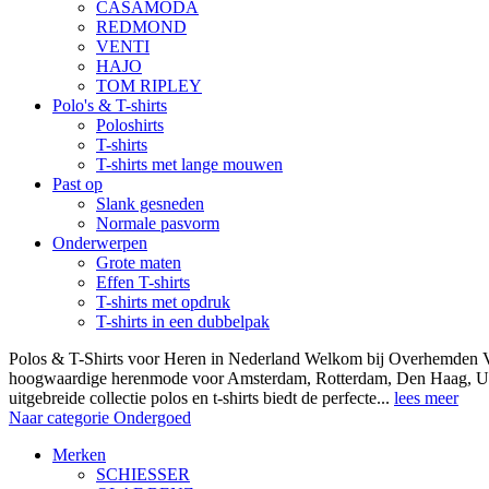
CASAMODA
REDMOND
VENTI
HAJO
TOM RIPLEY
Polo's & T-shirts
Poloshirts
T-shirts
T-shirts met lange mouwen
Past op
Slank gesneden
Normale pasvorm
Onderwerpen
Grote maten
Effen T-shirts
T-shirts met opdruk
T-shirts in een dubbelpak
Polos & T-Shirts voor Heren in Nederland Welkom bij Overhemden Vo
hoogwaardige herenmode voor Amsterdam, Rotterdam, Den Haag, Ut
uitgebreide collectie polos en t-shirts biedt de perfecte...
lees meer
Naar categorie Ondergoed
Merken
SCHIESSER