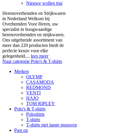
Nieuwe wollen trui
Herenoverhemden en Strijkwaren
in Nederland Welkom bij
Overhemden Voor Heren, uw
specialist in hoogwaardige
herenoverhemden en strijkwaren.
Ons uitgebreide assortiment van
meer dan 220 producten biedt de
perfecte keuze voor elke
gelegenheid,...
lees meer
Naar categorie Polo's & T-shirts
Merken
OLYMP
CASAMODA
REDMOND
VENTI
HAJO
TOM RIPLEY
Polo's & T-shirts
Poloshirts
T-shirts
T-shirts met lange mouwen
Past op