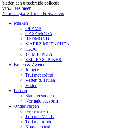
bieden een uitgebreide collectie
van...
lees meer
Naar categorie Truien & Sweaters
Merken
OLYMP
CASAMODA
REDMOND
MAERZ MUENCHEN
HAJO
TOM RIPLEY
SEIDENSTICKER
Breien & Zweten
Jumper
Trui met coltrui
Vesten & Truien
Vesten
Past op
Slank gesneden
Normale pasvorm
Onderwerpen
Grote maten
Trui met V-hals
Trui met ronde hals
Katoenen trui