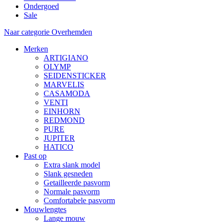
Ondergoed
Sale
Naar categorie Overhemden
Merken
ARTIGIANO
OLYMP
SEIDENSTICKER
MARVELIS
CASAMODA
VENTI
EINHORN
REDMOND
PURE
JUPITER
HATICO
Past op
Extra slank model
Slank gesneden
Getailleerde pasvorm
Normale pasvorm
Comfortabele pasvorm
Mouwlengtes
Lange mouw