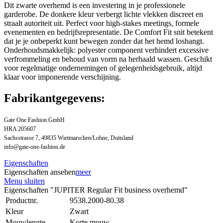
Dit zwarte overhemd is een investering in je professionele
garderobe. De donkere kleur verbergt lichte vlekken discreet en
straalt autoriteit uit. Perfect voor high-stakes meetings, formele
evenementen en bedrijfsrepresentatie. De Comfort Fit snit betekent
dat je je onbeperkt kunt bewegen zonder dat het hemd loshangt.
Onderhoudsmakkelijk: polyester component verhindert excessive
verfrommeling en behoud van vorm na herhaald wassen. Geschikt
voor regelmatige ondernemingen of gelegenheidsgebruik, altijd
klaar voor imponerende verschijning.
Fabrikantgegevens:
Gate One Fashion GmbH
HRA 205607
Sachsstrasse 7, 49835 Wietmarschen/Lohne, Duitsland
info@gate-one-fashion.de
Eigenschaften
Eigenschaften ansehen
meer
Menu sluiten
Eigenschaften "JUPITER Regular Fit business overhemd"
Productnr.
9538.2000-80.38
Kleur
Zwart
Mouwlengte
Korte mouw