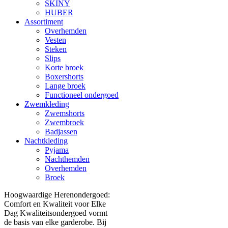
SKINY
HUBER
Assortiment
Overhemden
Vesten
Steken
Slips
Korte broek
Boxershorts
Lange broek
Functioneel ondergoed
Zwemkleding
Zwemshorts
Zwembroek
Badjassen
Nachtkleding
Pyjama
Nachthemden
Overhemden
Broek
Hoogwaardige Herenondergoed:
Comfort en Kwaliteit voor Elke
Dag Kwaliteitsondergoed vormt
de basis van elke garderobe. Bij