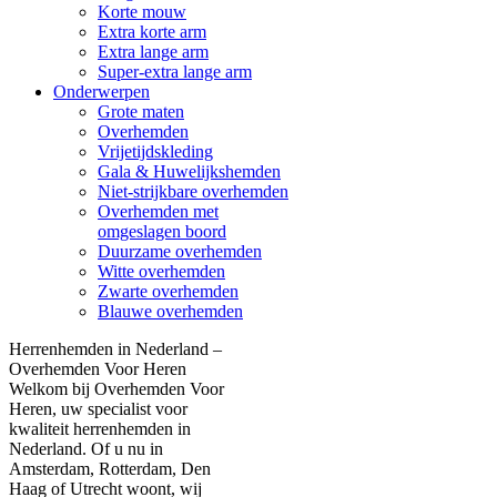
Korte mouw
Extra korte arm
Extra lange arm
Super-extra lange arm
Onderwerpen
Grote maten
Overhemden
Vrijetijdskleding
Gala & Huwelijkshemden
Niet-strijkbare overhemden
Overhemden met
omgeslagen boord
Duurzame overhemden
Witte overhemden
Zwarte overhemden
Blauwe overhemden
Herrenhemden in Nederland –
Overhemden Voor Heren
Welkom bij Overhemden Voor
Heren, uw specialist voor
kwaliteit herrenhemden in
Nederland. Of u nu in
Amsterdam, Rotterdam, Den
Haag of Utrecht woont, wij