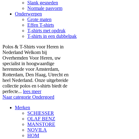
Slank gesneden
Normale pasvorm
Onderwerpen
Grote maten
Effen T-shirts
T-shirts met opdruk
T-shirts in een dubbelpak
Polos & T-Shirts voor Heren in
Nederland Welkom bij
Overhemden Voor Heren, uw
specialist in hoogwaardige
herenmode voor Amsterdam,
Rotterdam, Den Haag, Utrecht en
heel Nederland. Onze uitgebreide
collectie polos en t-shirts biedt de
perfecte...
lees meer
Naar categorie Ondergoed
Merken
SCHIESSER
OLAF BENZ
MANSTORE
NOVILA
HOM