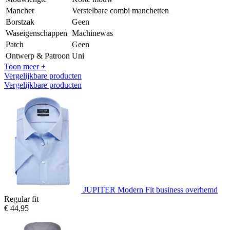
Manchet
Verstelbare combi manchetten
Borstzak
Geen
Waseigenschappen
Machinewas
Patch
Geen
Ontwerp & Patroon
Uni
Toon meer +
Vergelijkbare producten
Vergelijkbare producten
JUPITER Modern Fit business overhemd
Regular fit
€ 44,95