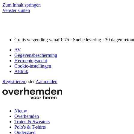
Zum Inhalt springen
Venster sluiten
Gratis verzending vanaf € 75 · Snelle levering · 30 dagen retou
AV
Gegevensbescherming
Herroepingsrecht
Cookie-instellingen
Afdruk
Registrieren
oder
Aanmelden
Nieuw
Overhemden
Truien & Sweaters
Polo's & T-shirts
Ondergoed