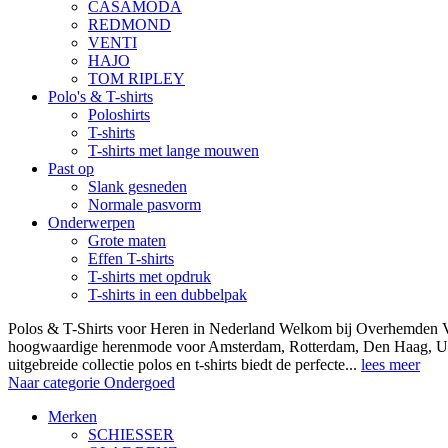
CASAMODA
REDMOND
VENTI
HAJO
TOM RIPLEY
Polo's & T-shirts
Poloshirts
T-shirts
T-shirts met lange mouwen
Past op
Slank gesneden
Normale pasvorm
Onderwerpen
Grote maten
Effen T-shirts
T-shirts met opdruk
T-shirts in een dubbelpak
Polos & T-Shirts voor Heren in Nederland Welkom bij Overhemden Vo
hoogwaardige herenmode voor Amsterdam, Rotterdam, Den Haag, Ut
uitgebreide collectie polos en t-shirts biedt de perfecte...
lees meer
Naar categorie Ondergoed
Merken
SCHIESSER