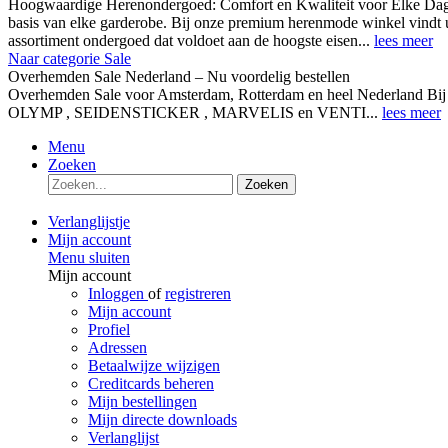
Hoogwaardige Herenondergoed: Comfort en Kwaliteit voor Elke Dag
basis van elke garderobe. Bij onze premium herenmode winkel vindt 
assortiment ondergoed dat voldoet aan de hoogste eisen...
lees meer
Naar categorie Sale
Overhemden Sale Nederland – Nu voordelig bestellen
Overhemden Sale voor Amsterdam, Rotterdam en heel Nederland Bij
OLYMP , SEIDENSTICKER , MARVELIS en VENTI...
lees meer
Menu
Zoeken
Zoeken
Verlanglijstje
Mijn account
Menu sluiten
Mijn account
Inloggen
of
registreren
Mijn account
Profiel
Adressen
Betaalwijze wijzigen
Creditcards beheren
Mijn bestellingen
Mijn directe downloads
Verlanglijst