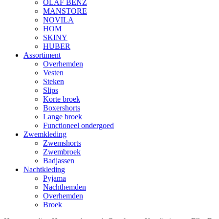
OLAF BENZ
MANSTORE
NOVILA
HOM
SKINY
HUBER
Assortiment
Overhemden
Vesten
Steken
Slips
Korte broek
Boxershorts
Lange broek
Functioneel ondergoed
Zwemkleding
Zwemshorts
Zwembroek
Badjassen
Nachtkleding
Pyjama
Nachthemden
Overhemden
Broek