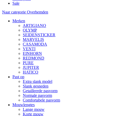
Sale
Naar categorie Overhemden
Merken
ARTIGIANO
OLYMP
SEIDENSTICKER
MARVELIS
CASAMODA
VENTI
EINHORN
REDMOND
PURE
JUPITER
HATICO
Past op
Extra slank model
Slank gesneden
Getailleerde pasvorm
Normale pasvorm
Comfortabele pasvorm
Mouwlengtes
Lange mouw
Korte mouw