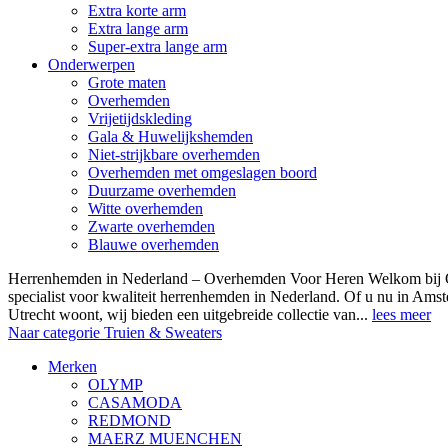
Extra korte arm
Extra lange arm
Super-extra lange arm
Onderwerpen
Grote maten
Overhemden
Vrijetijdskleding
Gala & Huwelijkshemden
Niet-strijkbare overhemden
Overhemden met omgeslagen boord
Duurzame overhemden
Witte overhemden
Zwarte overhemden
Blauwe overhemden
Herrenhemden in Nederland – Overhemden Voor Heren Welkom bij
specialist voor kwaliteit herrenhemden in Nederland. Of u nu in Am
Utrecht woont, wij bieden een uitgebreide collectie van...
lees meer
Naar categorie Truien & Sweaters
Merken
OLYMP
CASAMODA
REDMOND
MAERZ MUENCHEN