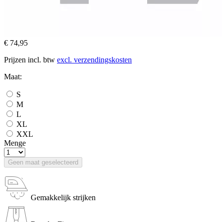
€ 74,95
Prijzen incl. btw
excl. verzendingskosten
Maat:
S
M
L
XL
XXL
Menge
Geen maat geselecteerd
Gemakkelijk strijken