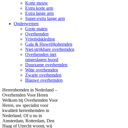
Korte mouw
Extra korte arm
Extra lange arm
Super-extra lange arm
Onderwerpen
Grote maten
Overhemden
Vrijetijdskleding
Gala & Huwelijkshemden
Niet-strijkbare overhemden
Overhemden met
omgeslagen boord
Duurzame overhemden
Witte overhemden
Zwarte overhemden
Blauwe overhemden
Herrenhemden in Nederland –
Overhemden Voor Heren
Welkom bij Overhemden Voor
Heren, uw specialist voor
kwaliteit herrenhemden in
Nederland. Of u nu in
Amsterdam, Rotterdam, Den
Haag of Utrecht woont, wij