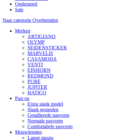
Ondergoed
Sale
Naar categorie Overhemden
Merken
ARTIGIANO
OLYMP
SEIDENSTICKER
MARVELIS
CASAMODA
VENTI
EINHORN
REDMOND
PURE
JUPITER
HATICO
Past op
Extra slank model
Slank gesneden
Getailleerde pasvorm
Normale pasvorm
Comfortabele pasvorm
Mouwlengtes
Lange mouw