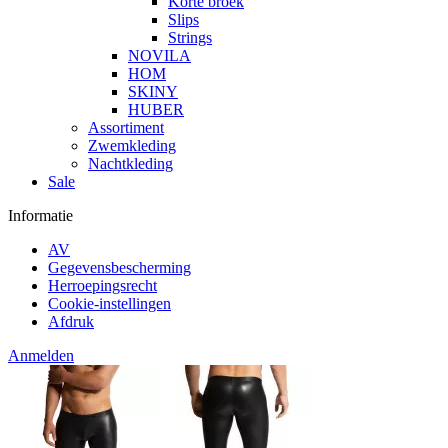
Korte broek
Slips
Strings
NOVILA
HOM
SKINY
HUBER
Assortiment
Zwemkleding
Nachtkleding
Sale
Informatie
AV
Gegevensbescherming
Herroepingsrecht
Cookie-instellingen
Afdruk
Anmelden