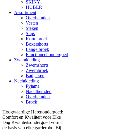
SKINY
HUBER
Assortiment
Overhemden
Vesten
Steken
Slips
Korte broek
Boxershorts
Lange broek
Functioneel ondergoed
Zwemkleding
Zwemshorts
Zwembroek
Badjassen
Nachtkleding
Pyjama
Nachthemden
Overhemden
Broek
Hoogwaardige Herenondergoed:
Comfort en Kwaliteit voor Elke
Dag Kwaliteitsondergoed vormt
de basis van elke garderobe. Bij