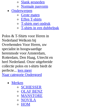
Slank gesneden
Normale pasvorm
Onderwerpen
Grote maten
Effen T-shirts
T-shirts met opdruk
T-shirts in een dubbelpak
Polos & T-Shirts voor Heren in
Nederland Welkom bij
Overhemden Voor Heren, uw
specialist in hoogwaardige
herenmode voor Amsterdam,
Rotterdam, Den Haag, Utrecht en
heel Nederland. Onze uitgebreide
collectie polos en t-shirts biedt de
perfecte...
lees meer
Naar categorie Ondergoed
Merken
SCHIESSER
OLAF BENZ
MANSTORE
NOVILA
HOM