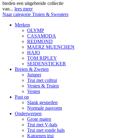
bieden een uitgebreide collectie
van...
lees meer
Naar categorie Truien & Sweaters
Merken
OLYMP
CASAMODA
REDMOND
MAERZ MUENCHEN
HAJO
TOM RIPLEY
SEIDENSTICKER
Breien & Zweten
Jumper
Trui met coltrui
Vesten & Truien
Vesten
Past op
Slank gesneden
Normale pasvorm
Onderwerpen
Grote maten
Trui met V-hals
Trui met ronde hals
Katoenen trui