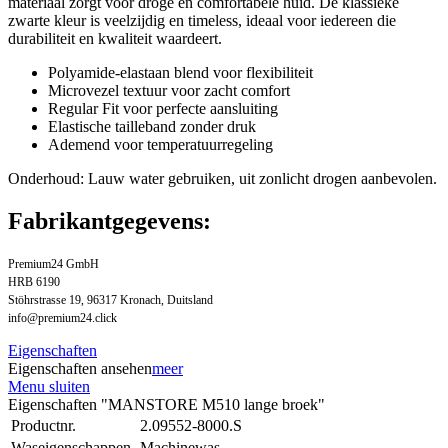
materiaal zorgt voor droge en comfortabele huid. De klassieke
zwarte kleur is veelzijdig en timeless, ideaal voor iedereen die
durabiliteit en kwaliteit waardeert.
Polyamide-elastaan blend voor flexibiliteit
Microvezel textuur voor zacht comfort
Regular Fit voor perfecte aansluiting
Elastische tailleband zonder druk
Ademend voor temperatuurregeling
Onderhoud: Lauw water gebruiken, uit zonlicht drogen aanbevolen.
Fabrikantgegevens:
Premium24 GmbH
HRB 6190
Stöhrstrasse 19, 96317 Kronach, Duitsland
info@premium24.click
Eigenschaften
Eigenschaften ansehen
meer
Menu sluiten
Eigenschaften "MANSTORE M510 lange broek"
Productnr.
2.09552-8000.S
Waseigenschappen
Machinewas