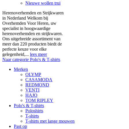
Nieuwe wollen trui
Herenoverhemden en Strijkwaren
in Nederland Welkom bij
Overhemden Voor Heren, uw
specialist in hoogwaardige
herenoverhemden en strijkwaren.
Ons uitgebreide assortiment van
meer dan 220 producten biedt de
perfecte keuze voor elke
gelegenheid,...
lees meer
Naar categorie Polo's & T-shirts
Merken
OLYMP
CASAMODA
REDMOND
VENTI
HAJO
TOM RIPLEY
Polo's & T-shirts
Poloshirts
T-shirts
T-shirts met lange mouwen
Past op