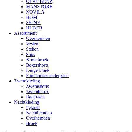
OLAF BENZ
MANSTORE
NOVILA
HOM
SKINY
HUBER
Assortiment
Overhemden
Vesten
Steken
Slips
Korte broek
Boxershorts
Lange broek
Functioneel ondergoed
Zwemkleding
Zwemshorts
Zwembroek
Badjassen
Nachtkleding
Pyjama
Nachthemden
Overhemden
Broek