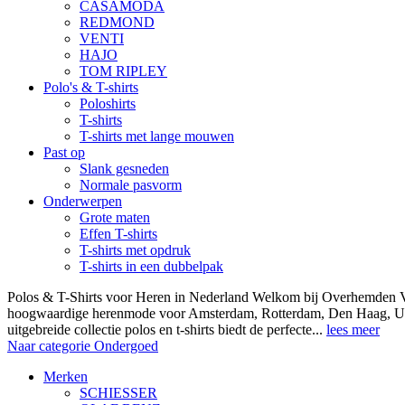
CASAMODA
REDMOND
VENTI
HAJO
TOM RIPLEY
Polo's & T-shirts
Poloshirts
T-shirts
T-shirts met lange mouwen
Past op
Slank gesneden
Normale pasvorm
Onderwerpen
Grote maten
Effen T-shirts
T-shirts met opdruk
T-shirts in een dubbelpak
Polos & T-Shirts voor Heren in Nederland Welkom bij Overhemden Vo
hoogwaardige herenmode voor Amsterdam, Rotterdam, Den Haag, Ut
uitgebreide collectie polos en t-shirts biedt de perfecte...
lees meer
Naar categorie Ondergoed
Merken
SCHIESSER