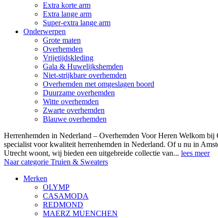
Extra korte arm
Extra lange arm
Super-extra lange arm
Onderwerpen
Grote maten
Overhemden
Vrijetijdskleding
Gala & Huwelijkshemden
Niet-strijkbare overhemden
Overhemden met omgeslagen boord
Duurzame overhemden
Witte overhemden
Zwarte overhemden
Blauwe overhemden
Herrenhemden in Nederland – Overhemden Voor Heren Welkom bij
specialist voor kwaliteit herrenhemden in Nederland. Of u nu in Am
Utrecht woont, wij bieden een uitgebreide collectie van...
lees meer
Naar categorie Truien & Sweaters
Merken
OLYMP
CASAMODA
REDMOND
MAERZ MUENCHEN