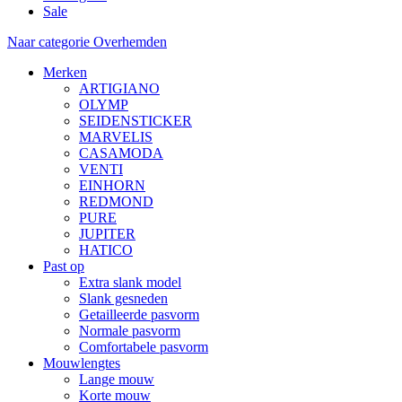
Sale
Naar categorie Overhemden
Merken
ARTIGIANO
OLYMP
SEIDENSTICKER
MARVELIS
CASAMODA
VENTI
EINHORN
REDMOND
PURE
JUPITER
HATICO
Past op
Extra slank model
Slank gesneden
Getailleerde pasvorm
Normale pasvorm
Comfortabele pasvorm
Mouwlengtes
Lange mouw
Korte mouw