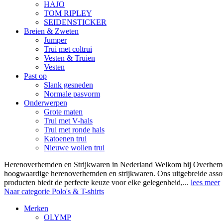
HAJO
TOM RIPLEY
SEIDENSTICKER
Breien & Zweten
Jumper
Trui met coltrui
Vesten & Truien
Vesten
Past op
Slank gesneden
Normale pasvorm
Onderwerpen
Grote maten
Trui met V-hals
Trui met ronde hals
Katoenen trui
Nieuwe wollen trui
Herenoverhemden en Strijkwaren in Nederland Welkom bij Overhemde
hoogwaardige herenoverhemden en strijkwaren. Ons uitgebreide asso
producten biedt de perfecte keuze voor elke gelegenheid,...
lees meer
Naar categorie Polo's & T-shirts
Merken
OLYMP