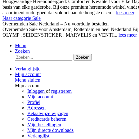
Hoogwaardige Herenondergoed: Comfort en Kwaliteit voor Elke Dag
basis van elke garderobe. Bij onze premium herenmode winkel vindt 
assortiment ondergoed dat voldoet aan de hoogste eisen...
lees meer
Naar categorie Sale
Overhemden Sale Nederland – Nu voordelig bestellen
Overhemden Sale voor Amsterdam, Rotterdam en heel Nederland Bij
OLYMP , SEIDENSTICKER , MARVELIS en VENTI...
lees meer
Menu
Zoeken
Zoeken
Verlanglijstje
Mijn account
Menu sluiten
Mijn account
Inloggen
of
registreren
Mijn account
Profiel
Adressen
Betaalwijze wijzigen
Creditcards beheren
Mijn bestellingen
Mijn directe downloads
Verlanglijst