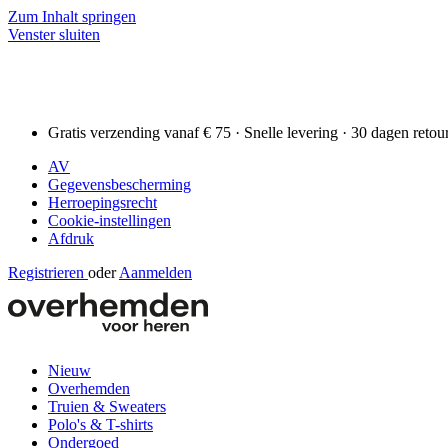
Zum Inhalt springen
Venster sluiten
Gratis verzending vanaf € 75 · Snelle levering · 30 dagen retou
AV
Gegevensbescherming
Herroepingsrecht
Cookie-instellingen
Afdruk
Registrieren
oder
Aanmelden
Nieuw
Overhemden
Truien & Sweaters
Polo's & T-shirts
Ondergoed