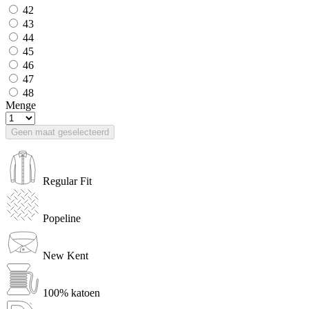
42
43
44
45
46
47
48
Menge
Geen maat geselecteerd
Regular Fit
Popeline
New Kent
100% katoen