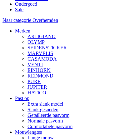
Ondergoed
Sale
Naar categorie Overhemden
Merken
ARTIGIANO
OLYMP
SEIDENSTICKER
MARVELIS
CASAMODA
VENTI
EINHORN
REDMOND
PURE
JUPITER
HATICO
Past op
Extra slank model
Slank gesneden
Getailleerde pasvorm
Normale pasvorm
Comfortabele pasvorm
Mouwlengtes
Lange mouw