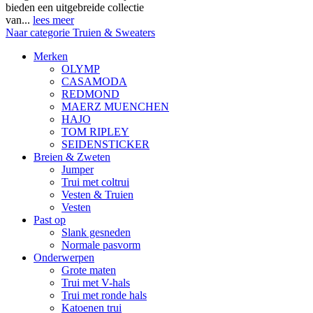
bieden een uitgebreide collectie
van...
lees meer
Naar categorie Truien & Sweaters
Merken
OLYMP
CASAMODA
REDMOND
MAERZ MUENCHEN
HAJO
TOM RIPLEY
SEIDENSTICKER
Breien & Zweten
Jumper
Trui met coltrui
Vesten & Truien
Vesten
Past op
Slank gesneden
Normale pasvorm
Onderwerpen
Grote maten
Trui met V-hals
Trui met ronde hals
Katoenen trui