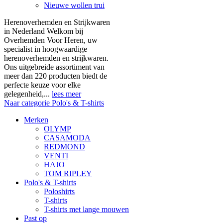
Nieuwe wollen trui
Herenoverhemden en Strijkwaren
in Nederland Welkom bij
Overhemden Voor Heren, uw
specialist in hoogwaardige
herenoverhemden en strijkwaren.
Ons uitgebreide assortiment van
meer dan 220 producten biedt de
perfecte keuze voor elke
gelegenheid,...
lees meer
Naar categorie Polo's & T-shirts
Merken
OLYMP
CASAMODA
REDMOND
VENTI
HAJO
TOM RIPLEY
Polo's & T-shirts
Poloshirts
T-shirts
T-shirts met lange mouwen
Past op