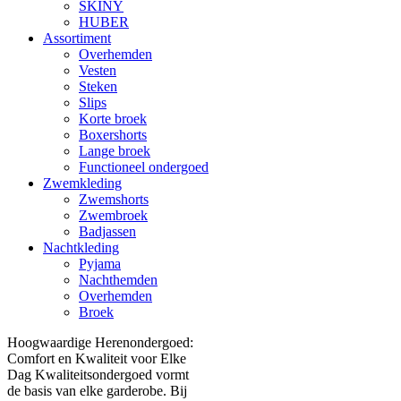
SKINY
HUBER
Assortiment
Overhemden
Vesten
Steken
Slips
Korte broek
Boxershorts
Lange broek
Functioneel ondergoed
Zwemkleding
Zwemshorts
Zwembroek
Badjassen
Nachtkleding
Pyjama
Nachthemden
Overhemden
Broek
Hoogwaardige Herenondergoed:
Comfort en Kwaliteit voor Elke
Dag Kwaliteitsondergoed vormt
de basis van elke garderobe. Bij