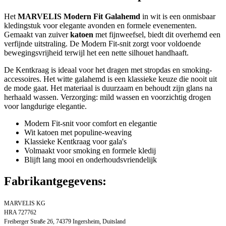
Het
MARVELIS Modern Fit Galahemd
in wit is een onmisbaar
kledingstuk voor elegante avonden en formele evenementen.
Gemaakt van zuiver
katoen
met fijnweefsel, biedt dit overhemd een
verfijnde uitstraling. De Modern Fit-snit zorgt voor voldoende
bewegingsvrijheid terwijl het een nette silhouet handhaaft.
De Kentkraag is ideaal voor het dragen met stropdas en smoking-
accessoires. Het witte galahemd is een klassieke keuze die nooit uit
de mode gaat. Het materiaal is duurzaam en behoudt zijn glans na
herhaald wassen. Verzorging: mild wassen en voorzichtig drogen
voor langdurige elegantie.
Modern Fit-snit voor comfort en elegantie
Wit katoen met populine-weaving
Klassieke Kentkraag voor gala's
Volmaakt voor smoking en formele kledij
Blijft lang mooi en onderhoudsvriendelijk
Fabrikantgegevens:
MARVELIS KG
HRA 727762
Freiberger Straße 26, 74379 Ingersheim, Duitsland