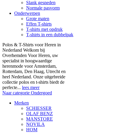
Slank gesneden
Normale pasvorm
Onderwerpen
Grote maten
Effen T-shirts
T-shirts met opdruk
T-shirts in een dubbelpak
Polos & T-Shirts voor Heren in
Nederland Welkom bij
Overhemden Voor Heren, uw
specialist in hoogwaardige
herenmode voor Amsterdam,
Rotterdam, Den Haag, Utrecht en
heel Nederland. Onze uitgebreide
collectie polos en t-shirts biedt de
perfecte...
lees meer
Naar categorie Ondergoed
Merken
SCHIESSER
OLAF BENZ
MANSTORE
NOVILA
HOM