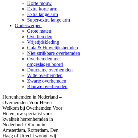
Korte mouw
Extra korte arm
Extra lange arm
Super-extra lange arm
Onderwerpen
Grote maten
Overhemden
Vrijetijdskleding
Gala & Huwelijkshemden
Niet-strijkbare overhemden
Overhemden met
omgeslagen boord
Duurzame overhemden
Witte overhemden
Zwarte overhemden
Blauwe overhemden
Herrenhemden in Nederland –
Overhemden Voor Heren
Welkom bij Overhemden Voor
Heren, uw specialist voor
kwaliteit herrenhemden in
Nederland. Of u nu in
Amsterdam, Rotterdam, Den
Haag of Utrecht woont, wij