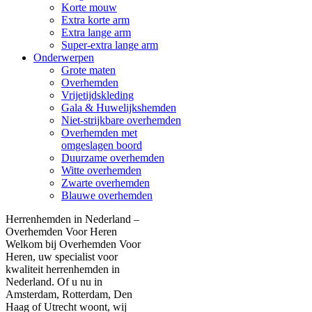
Korte mouw
Extra korte arm
Extra lange arm
Super-extra lange arm
Onderwerpen
Grote maten
Overhemden
Vrijetijdskleding
Gala & Huwelijkshemden
Niet-strijkbare overhemden
Overhemden met
omgeslagen boord
Duurzame overhemden
Witte overhemden
Zwarte overhemden
Blauwe overhemden
Herrenhemden in Nederland –
Overhemden Voor Heren
Welkom bij Overhemden Voor
Heren, uw specialist voor
kwaliteit herrenhemden in
Nederland. Of u nu in
Amsterdam, Rotterdam, Den
Haag of Utrecht woont, wij