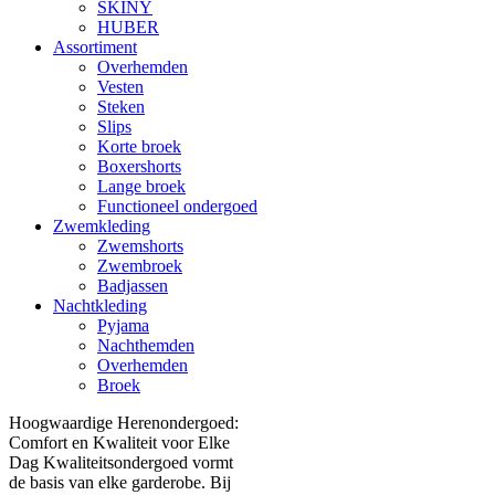
SKINY
HUBER
Assortiment
Overhemden
Vesten
Steken
Slips
Korte broek
Boxershorts
Lange broek
Functioneel ondergoed
Zwemkleding
Zwemshorts
Zwembroek
Badjassen
Nachtkleding
Pyjama
Nachthemden
Overhemden
Broek
Hoogwaardige Herenondergoed:
Comfort en Kwaliteit voor Elke
Dag Kwaliteitsondergoed vormt
de basis van elke garderobe. Bij