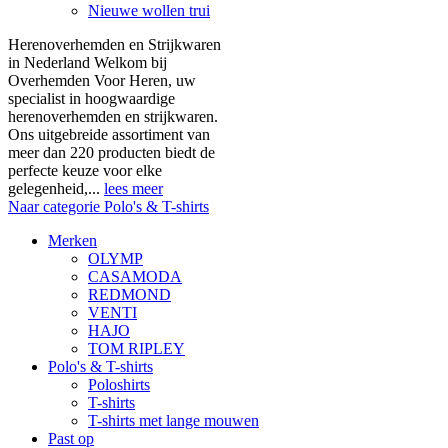
Nieuwe wollen trui
Herenoverhemden en Strijkwaren
in Nederland Welkom bij
Overhemden Voor Heren, uw
specialist in hoogwaardige
herenoverhemden en strijkwaren.
Ons uitgebreide assortiment van
meer dan 220 producten biedt de
perfecte keuze voor elke
gelegenheid,...
lees meer
Naar categorie Polo's & T-shirts
Merken
OLYMP
CASAMODA
REDMOND
VENTI
HAJO
TOM RIPLEY
Polo's & T-shirts
Poloshirts
T-shirts
T-shirts met lange mouwen
Past op