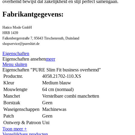
overhemd bewijst dat zakelijkheid en stijl perfect samengaan.
Fabrikantgegevens:
Hatico Mode GmbH
HRB 1439
Falkenbergerstraße 7, 95643 Tirschenreuth, Duitsland
shopservice@pureshirt.de
Eigenschaften
Eigenschaften ansehen
meer
Menu sluiten
Eigenschaften "PURE Slim Fit business overhemd"
Productnr.
4058.21702-110.XS
Kleur
Medium blauw
Mouwlengte
64 cm (normaal)
Manchet
Verstelbare combi manchetten
Borstzak
Geen
Waseigenschappen
Machinewas
Patch
Geen
Ontwerp & Patroon
Uni
Toon meer +
Vergelijkbare producten