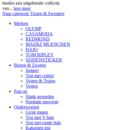
bieden een uitgebreide collectie
van...
lees meer
Naar categorie Truien & Sweaters
Merken
OLYMP
CASAMODA
REDMOND
MAERZ MUENCHEN
HAJO
TOM RIPLEY
SEIDENSTICKER
Breien & Zweten
Jumper
Trui met coltrui
Vesten & Truien
Vesten
Past op
Slank gesneden
Normale pasvorm
Onderwerpen
Grote maten
Trui met V-hals
Trui met ronde hals
Katoenen trui