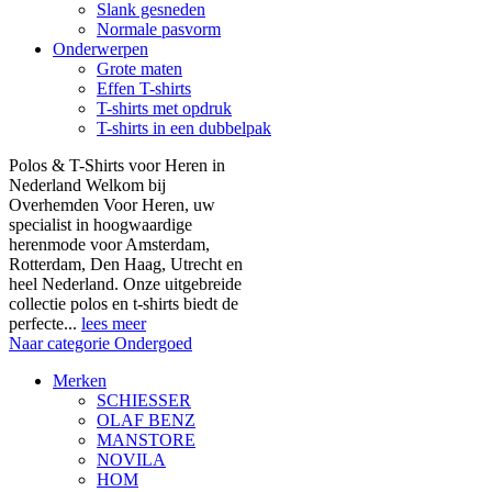
Slank gesneden
Normale pasvorm
Onderwerpen
Grote maten
Effen T-shirts
T-shirts met opdruk
T-shirts in een dubbelpak
Polos & T-Shirts voor Heren in
Nederland Welkom bij
Overhemden Voor Heren, uw
specialist in hoogwaardige
herenmode voor Amsterdam,
Rotterdam, Den Haag, Utrecht en
heel Nederland. Onze uitgebreide
collectie polos en t-shirts biedt de
perfecte...
lees meer
Naar categorie Ondergoed
Merken
SCHIESSER
OLAF BENZ
MANSTORE
NOVILA
HOM