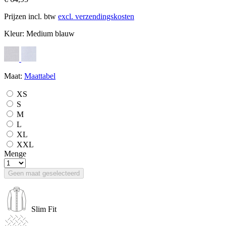
Prijzen incl. btw
excl. verzendingskosten
Kleur:
Medium blauw
Maat:
Maattabel
XS
S
M
L
XL
XXL
Menge
Geen maat geselecteerd
Slim Fit