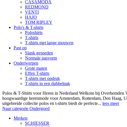
CASAMODA
REDMOND
VENTI
HAJO
TOM RIPLEY
Polo's & T-shirts
Poloshirts
T-shirts
T-shirts met lange mouwen
Past op
Slank gesneden
Normale pasvorm
Onderwerpen
Grote maten
Effen T-shirts
T-shirts met opdruk
T-shirts in een dubbelpak
Polos & T-Shirts voor Heren in Nederland Welkom bij Overhemden Vo
hoogwaardige herenmode voor Amsterdam, Rotterdam, Den Haag, Ut
uitgebreide collectie polos en t-shirts biedt de perfecte...
lees meer
Naar categorie Ondergoed
Merken
SCHIESSER