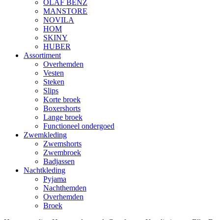
OLAF BENZ
MANSTORE
NOVILA
HOM
SKINY
HUBER
Assortiment
Overhemden
Vesten
Steken
Slips
Korte broek
Boxershorts
Lange broek
Functioneel ondergoed
Zwemkleding
Zwemshorts
Zwembroek
Badjassen
Nachtkleding
Pyjama
Nachthemden
Overhemden
Broek