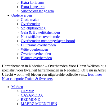
Extra korte arm
Extra lange arm
Super-extra lange arm
Onderwerpen
Grote maten
Overhemden
Vrijetijdskleding
Gala & Huwelijkshemden
Niet-strijkbare overhemden
Overhemden met omgeslagen boord
Duurzame overhemden
Witte overhemden
Zwarte overhemden
Blauwe overhemden
Herrenhemden in Nederland – Overhemden Voor Heren Welkom bij
specialist voor kwaliteit herrenhemden in Nederland. Of u nu in Am
Utrecht woont, wij bieden een uitgebreide collectie van...
lees meer
Naar categorie Truien & Sweaters
Merken
OLYMP
CASAMODA
REDMOND
MAERZ MUENCHEN