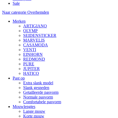
Sale
Naar categorie Overhemden
Merken
ARTIGIANO
OLYMP
SEIDENSTICKER
MARVELIS
CASAMODA
VENTI
EINHORN
REDMOND
PURE
JUPITER
HATICO
Past op
Extra slank model
Slank gesneden
Getailleerde pasvorm
Normale pasvorm
Comfortabele pasvorm
Mouwlengtes
Lange mouw
Korte mouw