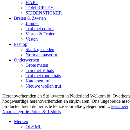
HAJO
TOM RIPLEY
SEIDENSTICKER
Breien & Zweten
Jumper
Trui met coltrui
Vesten & Truien
Vesten
Past op
Slank gesneden
Normale pasvorm
Onderwerpen
Grote maten
Trui met V-hals
Trui met ronde hals
Katoenen trui
Nieuwe wollen trui
Herenoverhemden en Strijkwaren in Nederland Welkom bij Overhemde
hoogwaardige herenoverhemden en strijkwaren. Ons uitgebreide asso
producten biedt de perfecte keuze voor elke gelegenheid,...
lees meer
Naar categorie Polo's & T-shirts
Merken
OLYMP