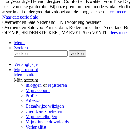
Hoogwaardige Herenondergoed: Comfort en Kwaliteit voor Elke Dag
basis van elke garderobe. Bij onze premium herenmode winkel vindt 
assortiment ondergoed dat voldoet aan de hoogste eisen...
lees meer
Naar categorie Sale
Overhemden Sale Nederland – Nu voordelig bestellen
Overhemden Sale voor Amsterdam, Rotterdam en heel Nederland Bij
OLYMP , SEIDENSTICKER , MARVELIS en VENTI...
lees meer
Menu
Zoeken
Zoeken
Verlanglijstje
Mijn account
Menu sluiten
Mijn account
Inloggen
of
registreren
Mijn account
Profiel
Adressen
Betaalwijze wijzigen
Creditcards beheren
Mijn bestellingen
Mijn directe downloads
Verlanglijst