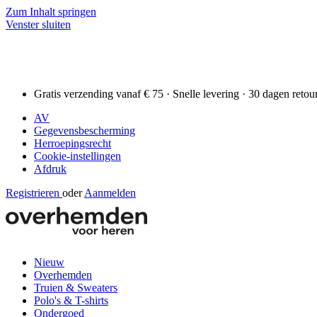
Zum Inhalt springen
Venster sluiten
Gratis verzending vanaf € 75 · Snelle levering · 30 dagen retou
AV
Gegevensbescherming
Herroepingsrecht
Cookie-instellingen
Afdruk
Registrieren
oder
Aanmelden
Nieuw
Overhemden
Truien & Sweaters
Polo's & T-shirts
Ondergoed