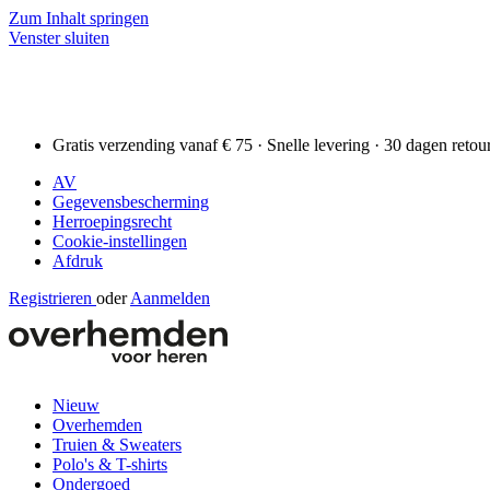
Zum Inhalt springen
Venster sluiten
Gratis verzending vanaf € 75 · Snelle levering · 30 dagen retou
AV
Gegevensbescherming
Herroepingsrecht
Cookie-instellingen
Afdruk
Registrieren
oder
Aanmelden
Nieuw
Overhemden
Truien & Sweaters
Polo's & T-shirts
Ondergoed