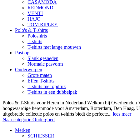
CASAMODA
REDMOND
VENTI
HAJO
TOM RIPLEY
Polo's & T-shirts
Poloshirts
T-shirts
T-shirts met lange mouwen
Past op
Slank gesneden
Normale pasvorm
Onderwerpen
Grote maten
Effen T-shirts
T-shirts met opdruk
T-shirts in een dubbelpak
Polos & T-Shirts voor Heren in Nederland Welkom bij Overhemden Vo
hoogwaardige herenmode voor Amsterdam, Rotterdam, Den Haag, Ut
uitgebreide collectie polos en t-shirts biedt de perfecte...
lees meer
Naar categorie Ondergoed
Merken
SCHIESSER