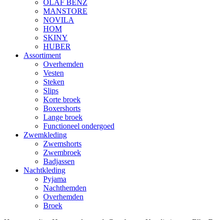
OLAF BENZ
MANSTORE
NOVILA
HOM
SKINY
HUBER
Assortiment
Overhemden
Vesten
Steken
Slips
Korte broek
Boxershorts
Lange broek
Functioneel ondergoed
Zwemkleding
Zwemshorts
Zwembroek
Badjassen
Nachtkleding
Pyjama
Nachthemden
Overhemden
Broek