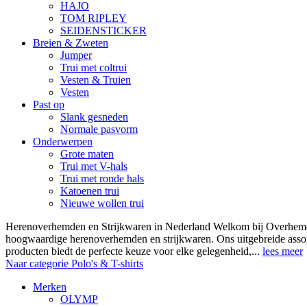
HAJO
TOM RIPLEY
SEIDENSTICKER
Breien & Zweten
Jumper
Trui met coltrui
Vesten & Truien
Vesten
Past op
Slank gesneden
Normale pasvorm
Onderwerpen
Grote maten
Trui met V-hals
Trui met ronde hals
Katoenen trui
Nieuwe wollen trui
Herenoverhemden en Strijkwaren in Nederland Welkom bij Overhemde
hoogwaardige herenoverhemden en strijkwaren. Ons uitgebreide asso
producten biedt de perfecte keuze voor elke gelegenheid,...
lees meer
Naar categorie Polo's & T-shirts
Merken
OLYMP