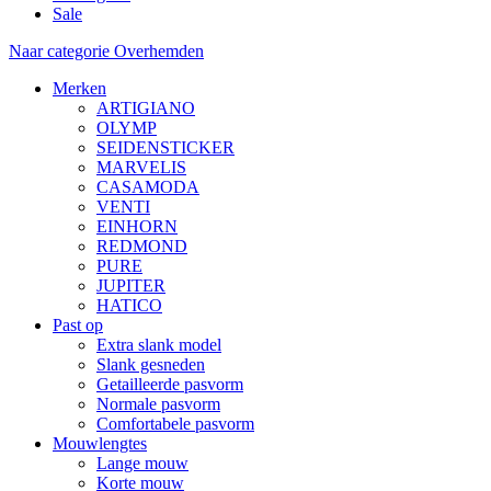
Sale
Naar categorie Overhemden
Merken
ARTIGIANO
OLYMP
SEIDENSTICKER
MARVELIS
CASAMODA
VENTI
EINHORN
REDMOND
PURE
JUPITER
HATICO
Past op
Extra slank model
Slank gesneden
Getailleerde pasvorm
Normale pasvorm
Comfortabele pasvorm
Mouwlengtes
Lange mouw
Korte mouw