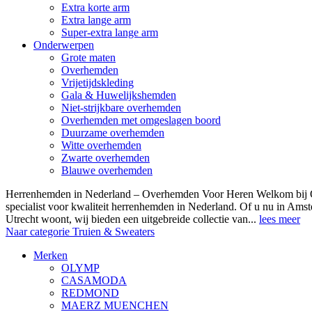
Extra korte arm
Extra lange arm
Super-extra lange arm
Onderwerpen
Grote maten
Overhemden
Vrijetijdskleding
Gala & Huwelijkshemden
Niet-strijkbare overhemden
Overhemden met omgeslagen boord
Duurzame overhemden
Witte overhemden
Zwarte overhemden
Blauwe overhemden
Herrenhemden in Nederland – Overhemden Voor Heren Welkom bij
specialist voor kwaliteit herrenhemden in Nederland. Of u nu in Am
Utrecht woont, wij bieden een uitgebreide collectie van...
lees meer
Naar categorie Truien & Sweaters
Merken
OLYMP
CASAMODA
REDMOND
MAERZ MUENCHEN