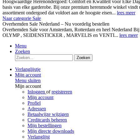
Hoogwaardige Herenondergoed: Comfort en Kwaliteit voor Elke Dag
basis van elke garderobe. Bij onze premium herenmode winkel vindt 
assortiment ondergoed dat voldoet aan de hoogste eisen...
lees meer
Naar categorie Sale
Overhemden Sale Nederland – Nu voordelig bestellen
Overhemden Sale voor Amsterdam, Rotterdam en heel Nederland Bij
OLYMP , SEIDENSTICKER , MARVELIS en VENTI...
lees meer
Menu
Zoeken
Zoeken
Verlanglijstje
Mijn account
Menu sluiten
Mijn account
Inloggen
of
registreren
Mijn account
Profiel
Adressen
Betaalwijze wijzigen
Creditcards beheren
Mijn bestellingen
Mijn directe downloads
Verlanglijst