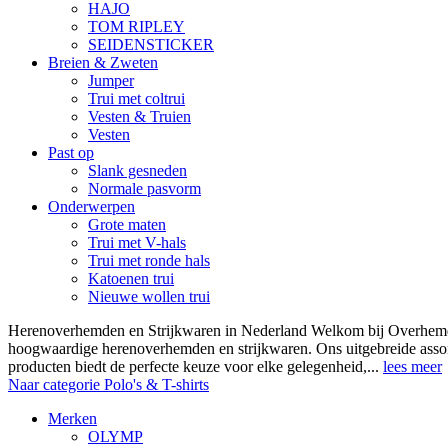
HAJO
TOM RIPLEY
SEIDENSTICKER
Breien & Zweten
Jumper
Trui met coltrui
Vesten & Truien
Vesten
Past op
Slank gesneden
Normale pasvorm
Onderwerpen
Grote maten
Trui met V-hals
Trui met ronde hals
Katoenen trui
Nieuwe wollen trui
Herenoverhemden en Strijkwaren in Nederland Welkom bij Overhemde
hoogwaardige herenoverhemden en strijkwaren. Ons uitgebreide asso
producten biedt de perfecte keuze voor elke gelegenheid,...
lees meer
Naar categorie Polo's & T-shirts
Merken
OLYMP