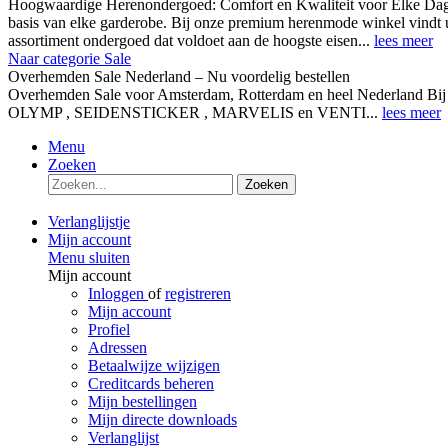
Hoogwaardige Herenondergoed: Comfort en Kwaliteit voor Elke Dag
basis van elke garderobe. Bij onze premium herenmode winkel vindt 
assortiment ondergoed dat voldoet aan de hoogste eisen...
lees meer
Naar categorie Sale
Overhemden Sale Nederland – Nu voordelig bestellen
Overhemden Sale voor Amsterdam, Rotterdam en heel Nederland Bij
OLYMP , SEIDENSTICKER , MARVELIS en VENTI...
lees meer
Menu
Zoeken
Zoeken
Verlanglijstje
Mijn account
Menu sluiten
Mijn account
Inloggen
of
registreren
Mijn account
Profiel
Adressen
Betaalwijze wijzigen
Creditcards beheren
Mijn bestellingen
Mijn directe downloads
Verlanglijst