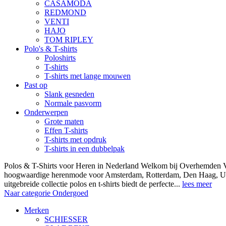
CASAMODA
REDMOND
VENTI
HAJO
TOM RIPLEY
Polo's & T-shirts
Poloshirts
T-shirts
T-shirts met lange mouwen
Past op
Slank gesneden
Normale pasvorm
Onderwerpen
Grote maten
Effen T-shirts
T-shirts met opdruk
T-shirts in een dubbelpak
Polos & T-Shirts voor Heren in Nederland Welkom bij Overhemden Vo
hoogwaardige herenmode voor Amsterdam, Rotterdam, Den Haag, Ut
uitgebreide collectie polos en t-shirts biedt de perfecte...
lees meer
Naar categorie Ondergoed
Merken
SCHIESSER