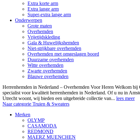
Extra korte arm
Extra lange arm
Super-extra lange arm
Onderwerpen
Grote maten
Overhemden
Vrijetijdskleding
Gala & Huwelijkshemden
Niet-strijkbare overhemden
Overhemden met omgeslagen boord
Duurzame overhemden
Witte overhemden
Zwarte overhemden
Blauwe overhemden
Herrenhemden in Nederland – Overhemden Voor Heren Welkom bij
specialist voor kwaliteit herrenhemden in Nederland. Of u nu in Am
Utrecht woont, wij bieden een uitgebreide collectie van...
lees meer
Naar categorie Truien & Sweaters
Merken
OLYMP
CASAMODA
REDMOND
MAERZ MUENCHEN