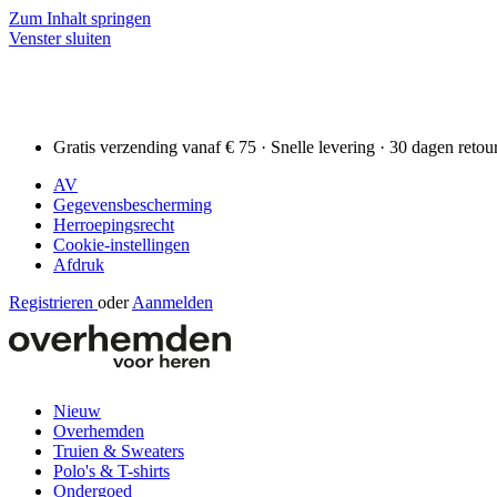
Zum Inhalt springen
Venster sluiten
Gratis verzending vanaf € 75 · Snelle levering · 30 dagen retou
AV
Gegevensbescherming
Herroepingsrecht
Cookie-instellingen
Afdruk
Registrieren
oder
Aanmelden
Nieuw
Overhemden
Truien & Sweaters
Polo's & T-shirts
Ondergoed