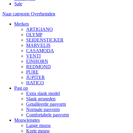
Sale
Naar categorie Overhemden
Merken
ARTIGIANO
OLYMP
SEIDENSTICKER
MARVELIS
CASAMODA
VENTI
EINHORN
REDMOND
PURE
JUPITER
HATICO
Past op
Extra slank model
Slank gesneden
Getailleerde pasvorm
Normale pasvorm
Comfortabele pasvorm
Mouwlengtes
Lange mouw
Korte mouw