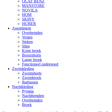
OLAF BENZ
MANSTORE
NOVILA
HOM
SKINY
HUBER
Assortiment
Overhemden
Vesten
Steken
Slips
Korte broek
Boxershorts
Lange broek
Functioneel ondergoed
Zwemkleding
Zwemshorts
Zwembroek
Badjassen
Nachtkleding
Pyjama
Nachthemden
Overhemden
Broek