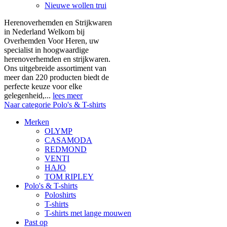
Nieuwe wollen trui
Herenoverhemden en Strijkwaren
in Nederland Welkom bij
Overhemden Voor Heren, uw
specialist in hoogwaardige
herenoverhemden en strijkwaren.
Ons uitgebreide assortiment van
meer dan 220 producten biedt de
perfecte keuze voor elke
gelegenheid,...
lees meer
Naar categorie Polo's & T-shirts
Merken
OLYMP
CASAMODA
REDMOND
VENTI
HAJO
TOM RIPLEY
Polo's & T-shirts
Poloshirts
T-shirts
T-shirts met lange mouwen
Past op