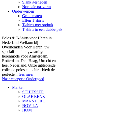
Slank gesneden
Normale pasvorm
Onderwerpen
Grote maten
Effen T-shirts
T-shirts met opdruk
T-shirts in een dubbelpak
Polos & T-Shirts voor Heren in
Nederland Welkom bij
Overhemden Voor Heren, uw
specialist in hoogwaardige
herenmode voor Amsterdam,
Rotterdam, Den Haag, Utrecht en
heel Nederland. Onze uitgebreide
collectie polos en t-shirts biedt de
perfecte...
lees meer
Naar categorie Ondergoed
Merken
SCHIESSER
OLAF BENZ
MANSTORE
NOVILA
HOM