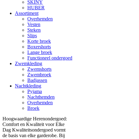
SKINY
HUBER
Assortiment
Overhemden
Vesten
Steken
Slips
Korte broek
Boxershorts
Lange broek
Functioneel ondergoed
Zwemkleding
Zwemshorts
Zwembroek
Badjassen
Nachtkleding
Pyjama
Nachthemden
Overhemden
Broek
Hoogwaardige Herenondergoed:
Comfort en Kwaliteit voor Elke
Dag Kwaliteitsondergoed vormt
de basis van elke garderobe. Bij