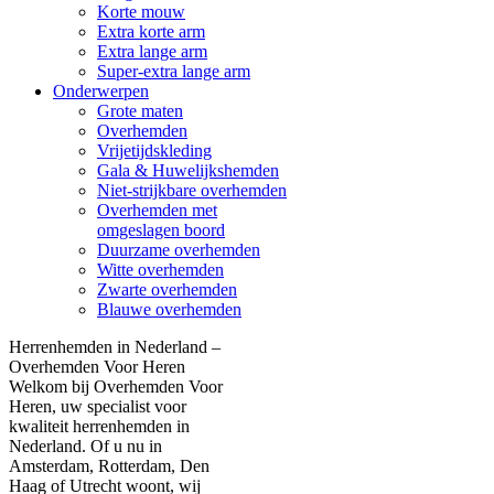
Korte mouw
Extra korte arm
Extra lange arm
Super-extra lange arm
Onderwerpen
Grote maten
Overhemden
Vrijetijdskleding
Gala & Huwelijkshemden
Niet-strijkbare overhemden
Overhemden met
omgeslagen boord
Duurzame overhemden
Witte overhemden
Zwarte overhemden
Blauwe overhemden
Herrenhemden in Nederland –
Overhemden Voor Heren
Welkom bij Overhemden Voor
Heren, uw specialist voor
kwaliteit herrenhemden in
Nederland. Of u nu in
Amsterdam, Rotterdam, Den
Haag of Utrecht woont, wij