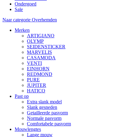
Ondergoed
Sale
Naar categorie Overhemden
Merken
ARTIGIANO
OLYMP
SEIDENSTICKER
MARVELIS
CASAMODA
VENTI
EINHORN
REDMOND
PURE
JUPITER
HATICO
Past op
Extra slank model
Slank gesneden
Getailleerde pasvorm
Normale pasvorm
Comfortabele pasvorm
Mouwlengtes
Lange mouw