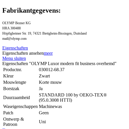
Fabrikantgegevens:
OLYMP Bezner KG
HRA 300488
Höpfigheimer Str. 19, 74321 Bietigheim-Bissingen, Duitsland
mail@olymp.com
Eigenschaften
Eigenschaften ansehen
meer
Menu sluiten
Eigenschaften "OLYMP Luxor modern fit business overhemd"
Productnr.
030012-68.37
Kleur
Zwart
Mouwlengte
Korte mouw
Borstzak
Ja
STANDARD 100 by OEKO-TEX®
Duurzaamheid
(95.0.3008 HTTI)
Waseigenschappen
Machinewas
Patch
Geen
Ontwerp &
Uni
Patroon