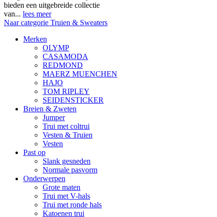
bieden een uitgebreide collectie
van...
lees meer
Naar categorie Truien & Sweaters
Merken
OLYMP
CASAMODA
REDMOND
MAERZ MUENCHEN
HAJO
TOM RIPLEY
SEIDENSTICKER
Breien & Zweten
Jumper
Trui met coltrui
Vesten & Truien
Vesten
Past op
Slank gesneden
Normale pasvorm
Onderwerpen
Grote maten
Trui met V-hals
Trui met ronde hals
Katoenen trui