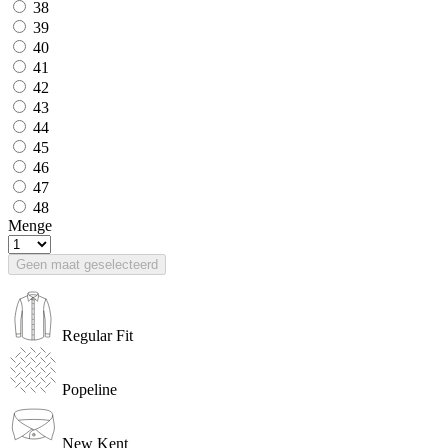
38
39
40
41
42
43
44
45
46
47
48
Menge
Geen maat geselecteerd
Regular Fit
Popeline
New Kent