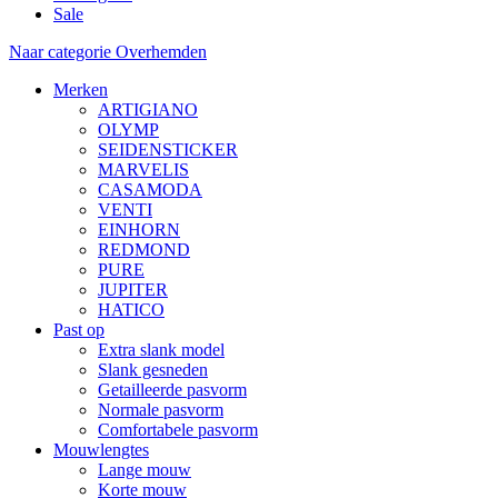
Sale
Naar categorie Overhemden
Merken
ARTIGIANO
OLYMP
SEIDENSTICKER
MARVELIS
CASAMODA
VENTI
EINHORN
REDMOND
PURE
JUPITER
HATICO
Past op
Extra slank model
Slank gesneden
Getailleerde pasvorm
Normale pasvorm
Comfortabele pasvorm
Mouwlengtes
Lange mouw
Korte mouw