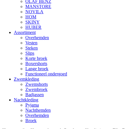
OLAF BENZ
MANSTORE
NOVILA
HOM
SKINY
HUBER
Assortiment
Overhemden
Vesten
Steken
Slips
Korte broek
Boxershorts
Lange broek
Functioneel ondergoed
Zwemkleding
Zwemshorts
Zwembroek
Badjassen
Nachtkleding
Pyjama
Nachthemden
Overhemden
Broek