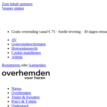
Zum Inhalt springen
Venster sluiten
Gratis verzending vanaf € 75 · Snelle levering · 30 dagen retou
AV
Gegevensbescherming
Herroepingsrecht
Cookie-instellingen
Afdruk
Registrieren
oder
Aanmelden
Nieuw
Overhemden
Truien & Sweaters
Polo's & T-shirts
Ondergoed