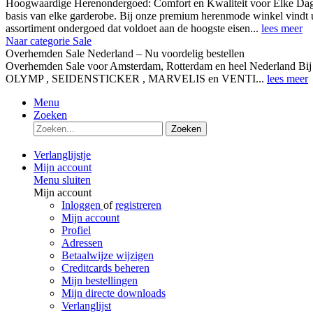
Hoogwaardige Herenondergoed: Comfort en Kwaliteit voor Elke Dag
basis van elke garderobe. Bij onze premium herenmode winkel vindt 
assortiment ondergoed dat voldoet aan de hoogste eisen...
lees meer
Naar categorie Sale
Overhemden Sale Nederland – Nu voordelig bestellen
Overhemden Sale voor Amsterdam, Rotterdam en heel Nederland Bij
OLYMP , SEIDENSTICKER , MARVELIS en VENTI...
lees meer
Menu
Zoeken
Zoeken
Verlanglijstje
Mijn account
Menu sluiten
Mijn account
Inloggen
of
registreren
Mijn account
Profiel
Adressen
Betaalwijze wijzigen
Creditcards beheren
Mijn bestellingen
Mijn directe downloads
Verlanglijst