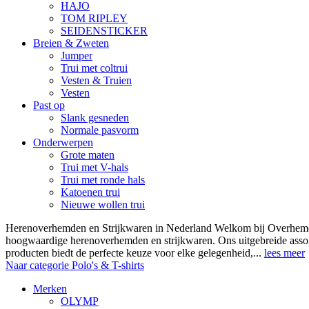
HAJO
TOM RIPLEY
SEIDENSTICKER
Breien & Zweten
Jumper
Trui met coltrui
Vesten & Truien
Vesten
Past op
Slank gesneden
Normale pasvorm
Onderwerpen
Grote maten
Trui met V-hals
Trui met ronde hals
Katoenen trui
Nieuwe wollen trui
Herenoverhemden en Strijkwaren in Nederland Welkom bij Overhemde
hoogwaardige herenoverhemden en strijkwaren. Ons uitgebreide asso
producten biedt de perfecte keuze voor elke gelegenheid,...
lees meer
Naar categorie Polo's & T-shirts
Merken
OLYMP