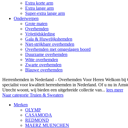
Extra korte arm
Extra lange arm
Super-extra lange arm
Onderwerpen
Grote maten
Overhemden
Vrijetijdskleding
Gala & Huwelijkshemden
Niet-strijkbare overhemden
Overhemden met omgeslagen boord
Duurzame overhemden
Witte overhemden
Zwarte overhemden
Blauwe overhemden
Herrenhemden in Nederland – Overhemden Voor Heren Welkom bij
specialist voor kwaliteit herrenhemden in Nederland. Of u nu in Am
Utrecht woont, wij bieden een uitgebreide collectie van...
lees meer
Naar categorie Truien & Sweaters
Merken
OLYMP
CASAMODA
REDMOND
MAERZ MUENCHEN