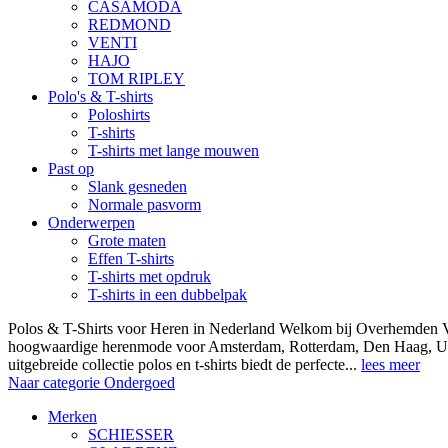
CASAMODA
REDMOND
VENTI
HAJO
TOM RIPLEY
Polo's & T-shirts
Poloshirts
T-shirts
T-shirts met lange mouwen
Past op
Slank gesneden
Normale pasvorm
Onderwerpen
Grote maten
Effen T-shirts
T-shirts met opdruk
T-shirts in een dubbelpak
Polos & T-Shirts voor Heren in Nederland Welkom bij Overhemden Vo
hoogwaardige herenmode voor Amsterdam, Rotterdam, Den Haag, Ut
uitgebreide collectie polos en t-shirts biedt de perfecte...
lees meer
Naar categorie Ondergoed
Merken
SCHIESSER