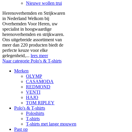
Nieuwe wollen trui
Herenoverhemden en Strijkwaren
in Nederland Welkom bij
Overhemden Voor Heren, uw
specialist in hoogwaardige
herenoverhemden en strijkwaren.
Ons uitgebreide assortiment van
meer dan 220 producten biedt de
perfecte keuze voor elke
gelegenheid,...
lees meer
Naar categorie Polo's & T-shirts
Merken
OLYMP
CASAMODA
REDMOND
VENTI
HAJO
TOM RIPLEY
Polo's & T-shirts
Poloshirts
T-shirts
T-shirts met lange mouwen
Past op