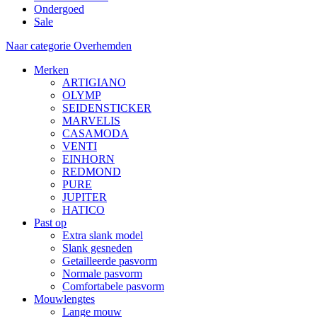
Ondergoed
Sale
Naar categorie Overhemden
Merken
ARTIGIANO
OLYMP
SEIDENSTICKER
MARVELIS
CASAMODA
VENTI
EINHORN
REDMOND
PURE
JUPITER
HATICO
Past op
Extra slank model
Slank gesneden
Getailleerde pasvorm
Normale pasvorm
Comfortabele pasvorm
Mouwlengtes
Lange mouw