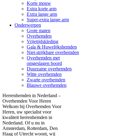
Korte mouw
Extra korte arm
Extra lange arm
Super-extra lange arm
Onderwerpen
Grote maten
Overhemden
Vrijetijdskleding
Gala & Huwelijkshemden
Niet-strijkbare overhemden
Overhemden met
omgeslagen boord
Duurzame overhemden
Witte overhemden
Zwarte overhemden
Blauwe overhemden
Herrenhemden in Nederland –
Overhemden Voor Heren
Welkom bij Overhemden Voor
Heren, uw specialist voor
kwaliteit herrenhemden in
Nederland. Of u nu in
Amsterdam, Rotterdam, Den
Haag of Utrecht woont, wij