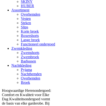
SKINY
HUBER
Assortiment
Overhemden
Vesten
Steken
Slips
Korte broek
Boxershorts
Lange broek
Functioneel ondergoed
Zwemkleding
Zwemshorts
Zwembroek
Badjassen
Nachtkleding
Pyjama
Nachthemden
Overhemden
Broek
Hoogwaardige Herenondergoed:
Comfort en Kwaliteit voor Elke
Dag Kwaliteitsondergoed vormt
de basis van elke garderobe. Bij