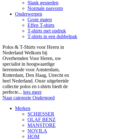
Slank gesneden
Normale pasvorm
Onderwerpen
Grote maten
Effen T-shirts
T-shirts met opdruk
T-shirts in een dubbelpak
Polos & T-Shirts voor Heren in
Nederland Welkom bij
Overhemden Voor Heren, uw
specialist in hoogwaardige
herenmode voor Amsterdam,
Rotterdam, Den Haag, Utrecht en
heel Nederland. Onze uitgebreide
collectie polos en t-shirts biedt de
perfecte...
lees meer
Naar categorie Ondergoed
Merken
SCHIESSER
OLAF BENZ
MANSTORE
NOVILA
HOM