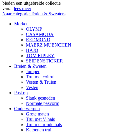
bieden een uitgebreide collectie
van...
lees meer
Naar categorie Truien & Sweaters
Merken
OLYMP
CASAMODA
REDMOND
MAERZ MUENCHEN
HAJO
TOM RIPLEY
SEIDENSTICKER
Breien & Zweten
Jumper
Trui met coltrui
Vesten & Truien
Vesten
Past op
Slank gesneden
Normale pasvorm
Onderwerpen
Grote maten
Trui met V-hals
Trui met ronde hals
Katoenen trui