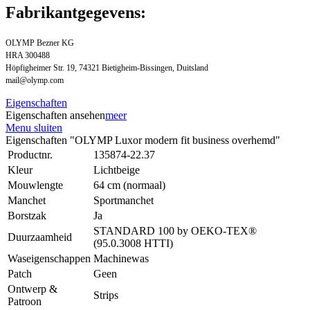
Fabrikantgegevens:
OLYMP Bezner KG
HRA 300488
Höpfigheimer Str. 19, 74321 Bietigheim-Bissingen, Duitsland
mail@olymp.com
Eigenschaften
Eigenschaften ansehen
meer
Menu sluiten
Eigenschaften "OLYMP Luxor modern fit business overhemd"
Productnr.
135874-22.37
Kleur
Lichtbeige
Mouwlengte
64 cm (normaal)
Manchet
Sportmanchet
Borstzak
Ja
STANDARD 100 by OEKO-TEX®
Duurzaamheid
(95.0.3008 HTTI)
Waseigenschappen
Machinewas
Patch
Geen
Ontwerp &
Strips
Patroon