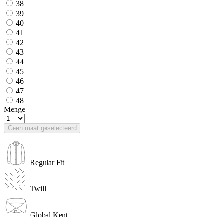
38
39
40
41
42
43
44
45
46
47
48
Menge
Geen maat geselecteerd
Regular Fit
Twill
Global Kent