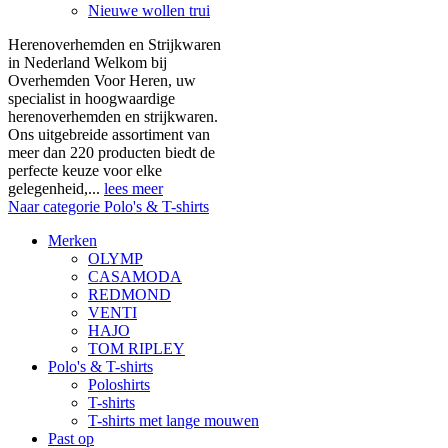
Nieuwe wollen trui
Herenoverhemden en Strijkwaren
in Nederland Welkom bij
Overhemden Voor Heren, uw
specialist in hoogwaardige
herenoverhemden en strijkwaren.
Ons uitgebreide assortiment van
meer dan 220 producten biedt de
perfecte keuze voor elke
gelegenheid,...
lees meer
Naar categorie Polo's & T-shirts
Merken
OLYMP
CASAMODA
REDMOND
VENTI
HAJO
TOM RIPLEY
Polo's & T-shirts
Poloshirts
T-shirts
T-shirts met lange mouwen
Past op