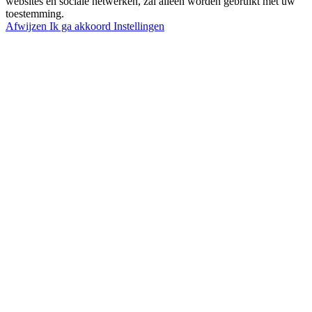
websites en sociale netwerken, zal alleen worden gebruikt met uw
toestemming.
Afwijzen
Ik ga akkoord
Instellingen