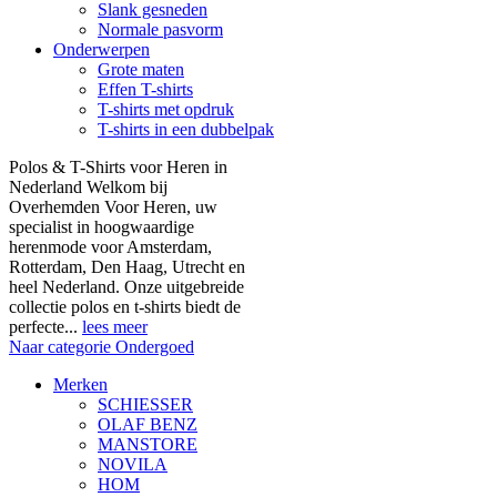
Slank gesneden
Normale pasvorm
Onderwerpen
Grote maten
Effen T-shirts
T-shirts met opdruk
T-shirts in een dubbelpak
Polos & T-Shirts voor Heren in
Nederland Welkom bij
Overhemden Voor Heren, uw
specialist in hoogwaardige
herenmode voor Amsterdam,
Rotterdam, Den Haag, Utrecht en
heel Nederland. Onze uitgebreide
collectie polos en t-shirts biedt de
perfecte...
lees meer
Naar categorie Ondergoed
Merken
SCHIESSER
OLAF BENZ
MANSTORE
NOVILA
HOM