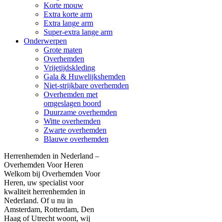
Korte mouw
Extra korte arm
Extra lange arm
Super-extra lange arm
Onderwerpen
Grote maten
Overhemden
Vrijetijdskleding
Gala & Huwelijkshemden
Niet-strijkbare overhemden
Overhemden met
omgeslagen boord
Duurzame overhemden
Witte overhemden
Zwarte overhemden
Blauwe overhemden
Herrenhemden in Nederland –
Overhemden Voor Heren
Welkom bij Overhemden Voor
Heren, uw specialist voor
kwaliteit herrenhemden in
Nederland. Of u nu in
Amsterdam, Rotterdam, Den
Haag of Utrecht woont, wij