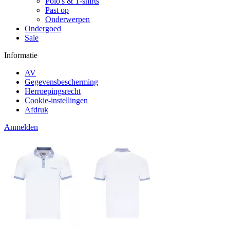
Polo's & T-shirts
Past op
Onderwerpen
Ondergoed
Sale
Informatie
AV
Gegevensbescherming
Herroepingsrecht
Cookie-instellingen
Afdruk
Anmelden