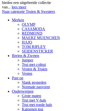
bieden een uitgebreide collectie
van...
lees meer
Naar categorie Truien & Sweaters
Merken
OLYMP
CASAMODA
REDMOND
MAERZ MUENCHEN
HAJO
TOM RIPLEY
SEIDENSTICKER
Breien & Zweten
Jumper
Trui met coltrui
Vesten & Truien
Vesten
Past op
Slank gesneden
Normale pasvorm
Onderwerpen
Grote maten
Trui met V-hals
Trui met ronde hals
Katoenen trui