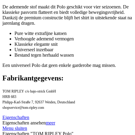
De ademende stof maakt dit Polo geschikt voor vier seizoenen. De
klassieke pasvorm flatteert en biedt volledige bewegingsvrijheid.
Dankzij de premium constructie blijft het shirt in uitstekende staat na
jarenlang dragen.
Pure witte extrafijne katoen
Verhoogde ademend vermogen
Klassieke elegante snit
Universeel inzetbaar
Bestand tegen herhaald wassen
Een universeel Polo dat geen enkele garderobe mag missen.
Fabrikantgegevens:
TOM RIPLEY c/o hajo-strick GmbH
HRB 683
Philipp-Karl-Straße 7, 92637 Weiden, Deutschland
shopservice@tom-ripley.com
Eigenschaften
Eigenschaften ansehen
meer
Menu sluiten
Eigenschaften "TOM RIPLEY Polo"