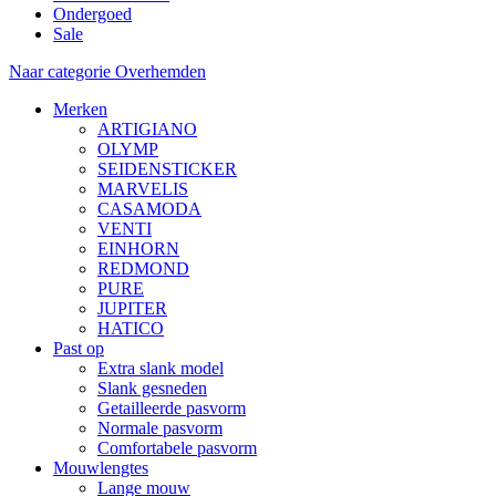
Ondergoed
Sale
Naar categorie Overhemden
Merken
ARTIGIANO
OLYMP
SEIDENSTICKER
MARVELIS
CASAMODA
VENTI
EINHORN
REDMOND
PURE
JUPITER
HATICO
Past op
Extra slank model
Slank gesneden
Getailleerde pasvorm
Normale pasvorm
Comfortabele pasvorm
Mouwlengtes
Lange mouw