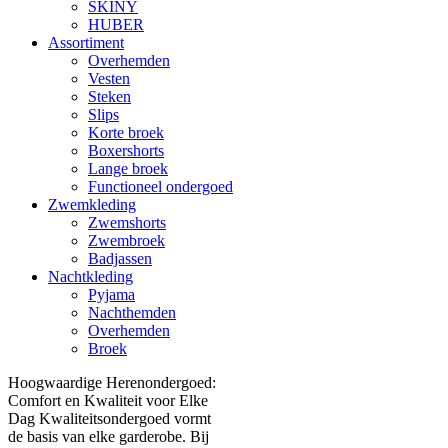
SKINY
HUBER
Assortiment
Overhemden
Vesten
Steken
Slips
Korte broek
Boxershorts
Lange broek
Functioneel ondergoed
Zwemkleding
Zwemshorts
Zwembroek
Badjassen
Nachtkleding
Pyjama
Nachthemden
Overhemden
Broek
Hoogwaardige Herenondergoed:
Comfort en Kwaliteit voor Elke
Dag Kwaliteitsondergoed vormt
de basis van elke garderobe. Bij