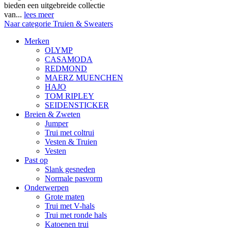
bieden een uitgebreide collectie
van...
lees meer
Naar categorie Truien & Sweaters
Merken
OLYMP
CASAMODA
REDMOND
MAERZ MUENCHEN
HAJO
TOM RIPLEY
SEIDENSTICKER
Breien & Zweten
Jumper
Trui met coltrui
Vesten & Truien
Vesten
Past op
Slank gesneden
Normale pasvorm
Onderwerpen
Grote maten
Trui met V-hals
Trui met ronde hals
Katoenen trui