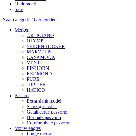
Ondergoed
Sale
Naar categorie Overhemden
Merken
ARTIGIANO
OLYMP
SEIDENSTICKER
MARVELIS
CASAMODA
VENTI
EINHORN
REDMOND
PURE
JUPITER
HATICO
Past op
Extra slank model
Slank gesneden
Getailleerde pasvorm
Normale pasvorm
Comfortabele pasvorm
Mouwlengtes
Lange mouw