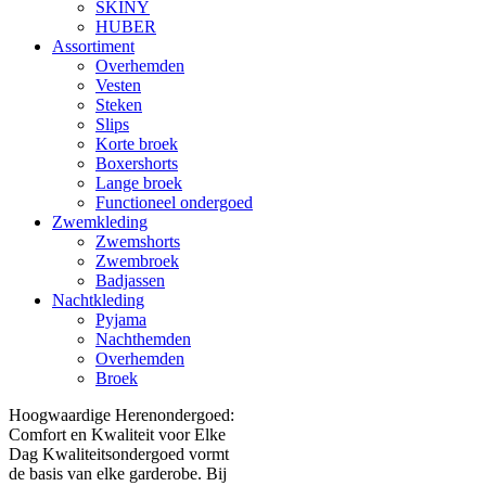
SKINY
HUBER
Assortiment
Overhemden
Vesten
Steken
Slips
Korte broek
Boxershorts
Lange broek
Functioneel ondergoed
Zwemkleding
Zwemshorts
Zwembroek
Badjassen
Nachtkleding
Pyjama
Nachthemden
Overhemden
Broek
Hoogwaardige Herenondergoed:
Comfort en Kwaliteit voor Elke
Dag Kwaliteitsondergoed vormt
de basis van elke garderobe. Bij