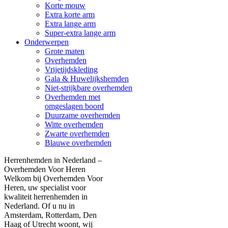
Korte mouw
Extra korte arm
Extra lange arm
Super-extra lange arm
Onderwerpen
Grote maten
Overhemden
Vrijetijdskleding
Gala & Huwelijkshemden
Niet-strijkbare overhemden
Overhemden met
omgeslagen boord
Duurzame overhemden
Witte overhemden
Zwarte overhemden
Blauwe overhemden
Herrenhemden in Nederland –
Overhemden Voor Heren
Welkom bij Overhemden Voor
Heren, uw specialist voor
kwaliteit herrenhemden in
Nederland. Of u nu in
Amsterdam, Rotterdam, Den
Haag of Utrecht woont, wij