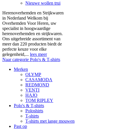
Nieuwe wollen trui
Herenoverhemden en Strijkwaren
in Nederland Welkom bij
Overhemden Voor Heren, uw
specialist in hoogwaardige
herenoverhemden en strijkwaren.
Ons uitgebreide assortiment van
meer dan 220 producten biedt de
perfecte keuze voor elke
gelegenheid,...
lees meer
Naar categorie Polo's & T-shirts
Merken
OLYMP
CASAMODA
REDMOND
VENTI
HAJO
TOM RIPLEY
Polo's & T-shirts
Poloshirts
T-shirts
T-shirts met lange mouwen
Past op