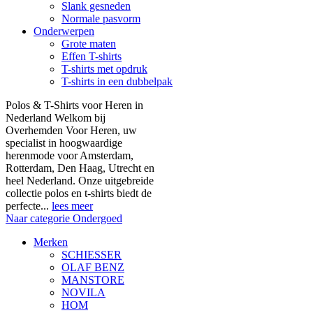
Slank gesneden
Normale pasvorm
Onderwerpen
Grote maten
Effen T-shirts
T-shirts met opdruk
T-shirts in een dubbelpak
Polos & T-Shirts voor Heren in
Nederland Welkom bij
Overhemden Voor Heren, uw
specialist in hoogwaardige
herenmode voor Amsterdam,
Rotterdam, Den Haag, Utrecht en
heel Nederland. Onze uitgebreide
collectie polos en t-shirts biedt de
perfecte...
lees meer
Naar categorie Ondergoed
Merken
SCHIESSER
OLAF BENZ
MANSTORE
NOVILA
HOM