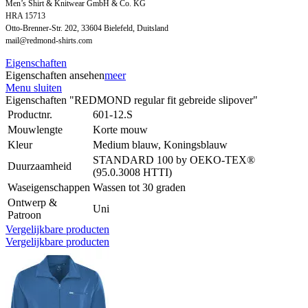
Men’s Shirt & Knitwear GmbH & Co. KG
HRA 15713
Otto-Brenner-Str. 202, 33604 Bielefeld, Duitsland
mail@redmond-shirts.com
Eigenschaften
Eigenschaften ansehen
meer
Menu sluiten
Eigenschaften "REDMOND regular fit gebreide slipover"
Productnr.
601-12.S
Mouwlengte
Korte mouw
Kleur
Medium blauw, Koningsblauw
STANDARD 100 by OEKO-TEX®
Duurzaamheid
(95.0.3008 HTTI)
Waseigenschappen
Wassen tot 30 graden
Ontwerp &
Uni
Patroon
Vergelijkbare producten
Vergelijkbare producten