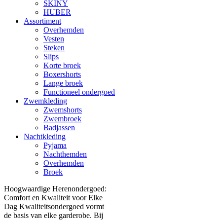
SKINY
HUBER
Assortiment
Overhemden
Vesten
Steken
Slips
Korte broek
Boxershorts
Lange broek
Functioneel ondergoed
Zwemkleding
Zwemshorts
Zwembroek
Badjassen
Nachtkleding
Pyjama
Nachthemden
Overhemden
Broek
Hoogwaardige Herenondergoed:
Comfort en Kwaliteit voor Elke
Dag Kwaliteitsondergoed vormt
de basis van elke garderobe. Bij