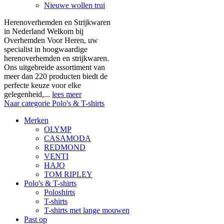
Nieuwe wollen trui
Herenoverhemden en Strijkwaren
in Nederland Welkom bij
Overhemden Voor Heren, uw
specialist in hoogwaardige
herenoverhemden en strijkwaren.
Ons uitgebreide assortiment van
meer dan 220 producten biedt de
perfecte keuze voor elke
gelegenheid,...
lees meer
Naar categorie Polo's & T-shirts
Merken
OLYMP
CASAMODA
REDMOND
VENTI
HAJO
TOM RIPLEY
Polo's & T-shirts
Poloshirts
T-shirts
T-shirts met lange mouwen
Past op