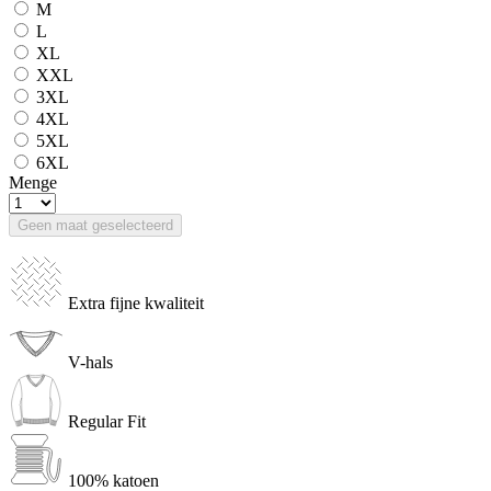
M
L
XL
XXL
3XL
4XL
5XL
6XL
Menge
Geen maat geselecteerd
Extra fijne kwaliteit
V-hals
Regular Fit
100% katoen