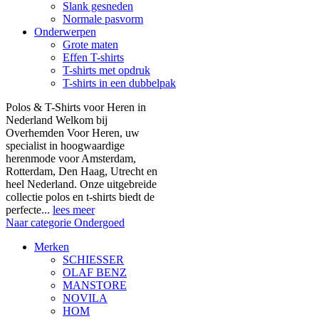
Slank gesneden
Normale pasvorm
Onderwerpen
Grote maten
Effen T-shirts
T-shirts met opdruk
T-shirts in een dubbelpak
Polos & T-Shirts voor Heren in
Nederland Welkom bij
Overhemden Voor Heren, uw
specialist in hoogwaardige
herenmode voor Amsterdam,
Rotterdam, Den Haag, Utrecht en
heel Nederland. Onze uitgebreide
collectie polos en t-shirts biedt de
perfecte...
lees meer
Naar categorie Ondergoed
Merken
SCHIESSER
OLAF BENZ
MANSTORE
NOVILA
HOM