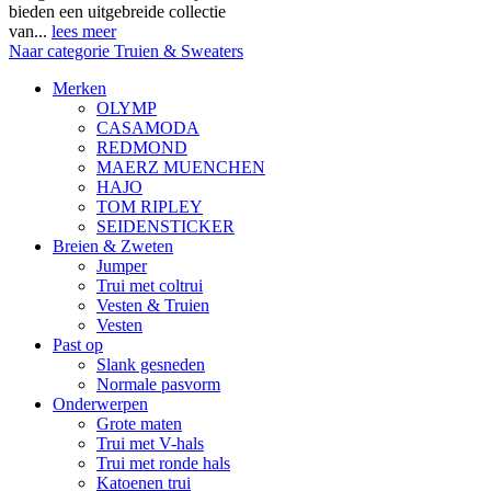
bieden een uitgebreide collectie
van...
lees meer
Naar categorie Truien & Sweaters
Merken
OLYMP
CASAMODA
REDMOND
MAERZ MUENCHEN
HAJO
TOM RIPLEY
SEIDENSTICKER
Breien & Zweten
Jumper
Trui met coltrui
Vesten & Truien
Vesten
Past op
Slank gesneden
Normale pasvorm
Onderwerpen
Grote maten
Trui met V-hals
Trui met ronde hals
Katoenen trui