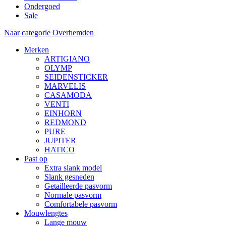
Ondergoed
Sale
Naar categorie Overhemden
Merken
ARTIGIANO
OLYMP
SEIDENSTICKER
MARVELIS
CASAMODA
VENTI
EINHORN
REDMOND
PURE
JUPITER
HATICO
Past op
Extra slank model
Slank gesneden
Getailleerde pasvorm
Normale pasvorm
Comfortabele pasvorm
Mouwlengtes
Lange mouw