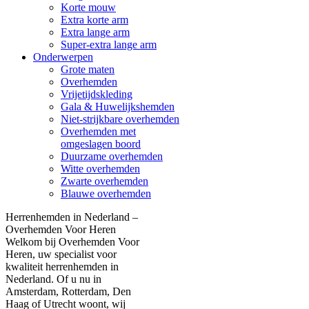
Korte mouw
Extra korte arm
Extra lange arm
Super-extra lange arm
Onderwerpen
Grote maten
Overhemden
Vrijetijdskleding
Gala & Huwelijkshemden
Niet-strijkbare overhemden
Overhemden met
omgeslagen boord
Duurzame overhemden
Witte overhemden
Zwarte overhemden
Blauwe overhemden
Herrenhemden in Nederland –
Overhemden Voor Heren
Welkom bij Overhemden Voor
Heren, uw specialist voor
kwaliteit herrenhemden in
Nederland. Of u nu in
Amsterdam, Rotterdam, Den
Haag of Utrecht woont, wij