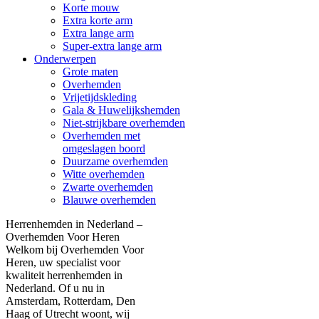
Korte mouw
Extra korte arm
Extra lange arm
Super-extra lange arm
Onderwerpen
Grote maten
Overhemden
Vrijetijdskleding
Gala & Huwelijkshemden
Niet-strijkbare overhemden
Overhemden met
omgeslagen boord
Duurzame overhemden
Witte overhemden
Zwarte overhemden
Blauwe overhemden
Herrenhemden in Nederland –
Overhemden Voor Heren
Welkom bij Overhemden Voor
Heren, uw specialist voor
kwaliteit herrenhemden in
Nederland. Of u nu in
Amsterdam, Rotterdam, Den
Haag of Utrecht woont, wij