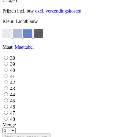
€ 54,95
Prijzen incl. btw
excl. verzendingskosten
Kleur:
Lichtblauw
Maat:
Maattabel
38
39
40
41
42
43
44
45
46
47
48
Menge
Geen maat geselecteerd