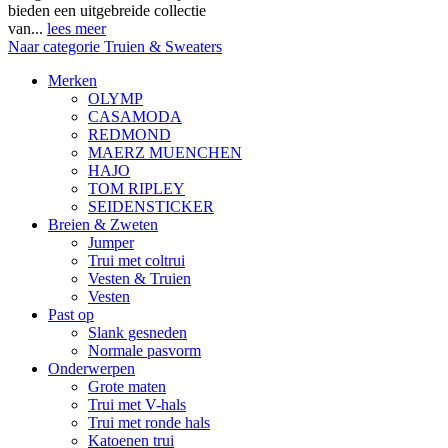
bieden een uitgebreide collectie
van...
lees meer
Naar categorie Truien & Sweaters
Merken
OLYMP
CASAMODA
REDMOND
MAERZ MUENCHEN
HAJO
TOM RIPLEY
SEIDENSTICKER
Breien & Zweten
Jumper
Trui met coltrui
Vesten & Truien
Vesten
Past op
Slank gesneden
Normale pasvorm
Onderwerpen
Grote maten
Trui met V-hals
Trui met ronde hals
Katoenen trui