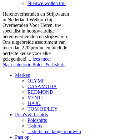
Nieuwe wollen trui
Herenoverhemden en Strijkwaren
in Nederland Welkom bij
Overhemden Voor Heren, uw
specialist in hoogwaardige
herenoverhemden en strijkwaren.
Ons uitgebreide assortiment van
meer dan 220 producten biedt de
perfecte keuze voor elke
gelegenheid,...
lees meer
Naar categorie Polo's & T-shirts
Merken
OLYMP
CASAMODA
REDMOND
VENTI
HAJO
TOM RIPLEY
Polo's & T-shirts
Poloshirts
T-shirts
T-shirts met lange mouwen
Past op