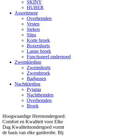
SKINY
HUBER
Assortiment
Overhemden
Vesten
Steken
Slips
Korte broek
Boxershorts
Lange broek
Functioneel ondergoed
Zwemkleding
Zwemshorts
Zwembroek
Badjassen
Nachtkleding
Pyjama
Nachthemden
Overhemden
Broek
Hoogwaardige Herenondergoed:
Comfort en Kwaliteit voor Elke
Dag Kwaliteitsondergoed vormt
de basis van elke garderobe. Bij