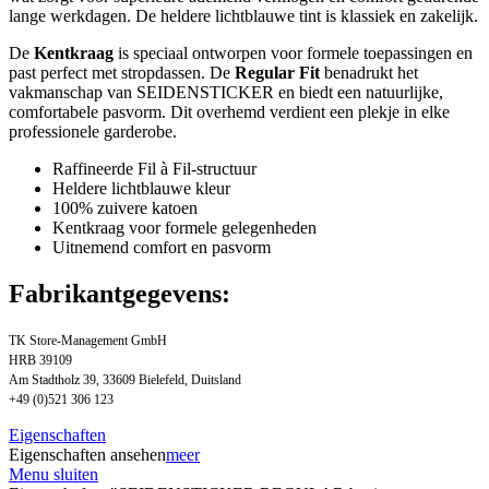
lange werkdagen. De heldere lichtblauwe tint is klassiek en zakelijk.
De
Kentkraag
is speciaal ontworpen voor formele toepassingen en
past perfect met stropdassen. De
Regular Fit
benadrukt het
vakmanschap van SEIDENSTICKER en biedt een natuurlijke,
comfortabele pasvorm. Dit overhemd verdient een plekje in elke
professionele garderobe.
Raffineerde Fil à Fil-structuur
Heldere lichtblauwe kleur
100% zuivere katoen
Kentkraag voor formele gelegenheden
Uitnemend comfort en pasvorm
Fabrikantgegevens:
TK Store-Management GmbH
HRB 39109
Am Stadtholz 39, 33609 Bielefeld, Duitsland
+49 (0)521 306 123
Eigenschaften
Eigenschaften ansehen
meer
Menu sluiten