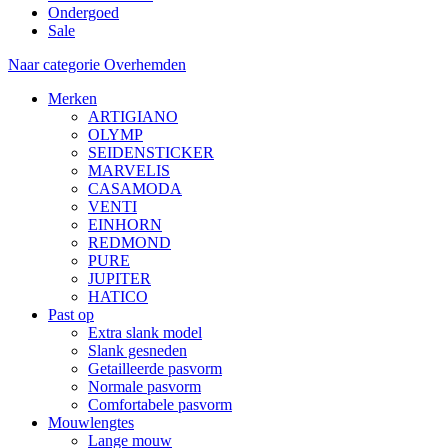
Ondergoed
Sale
Naar categorie Overhemden
Merken
ARTIGIANO
OLYMP
SEIDENSTICKER
MARVELIS
CASAMODA
VENTI
EINHORN
REDMOND
PURE
JUPITER
HATICO
Past op
Extra slank model
Slank gesneden
Getailleerde pasvorm
Normale pasvorm
Comfortabele pasvorm
Mouwlengtes
Lange mouw