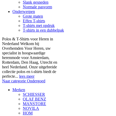
Slank gesneden
Normale pasvorm
Onderwerpen
Grote maten
Effen T-shirts
T-shirts met opdruk
T-shirts in een dubbelpak
Polos & T-Shirts voor Heren in
Nederland Welkom bij
Overhemden Voor Heren, uw
specialist in hoogwaardige
herenmode voor Amsterdam,
Rotterdam, Den Haag, Utrecht en
heel Nederland. Onze uitgebreide
collectie polos en t-shirts biedt de
perfecte...
lees meer
Naar categorie Ondergoed
Merken
SCHIESSER
OLAF BENZ
MANSTORE
NOVILA
HOM