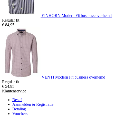
EINHORN Modern Fit business overhemd
Regular fit
€ 84,95
VENTI Modern Fit business overhemd
Regular fit
€ 54,95
Klantenservice
Bestel
Aanmelden & Registratie
Betaling
Vouchers