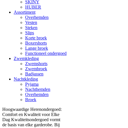
SKINY
HUBER
Assortiment
Overhemden
Vesten
Steken
Slips
Korte broek
Boxershorts
Lange broek
Functioneel ondergoed
Zwemkleding
Zwemshorts
Zwembroek
Badjassen
Nachtkleding
Pyjama
Nachthemden
Overhemden
Broek
Hoogwaardige Herenondergoed:
Comfort en Kwaliteit voor Elke
Dag Kwaliteitsondergoed vormt
de basis van elke garderobe. Bij