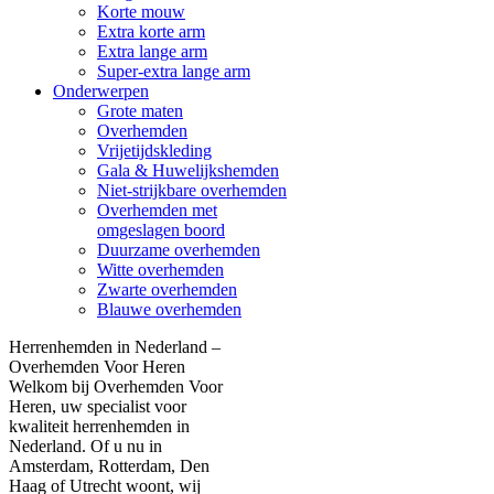
Korte mouw
Extra korte arm
Extra lange arm
Super-extra lange arm
Onderwerpen
Grote maten
Overhemden
Vrijetijdskleding
Gala & Huwelijkshemden
Niet-strijkbare overhemden
Overhemden met
omgeslagen boord
Duurzame overhemden
Witte overhemden
Zwarte overhemden
Blauwe overhemden
Herrenhemden in Nederland –
Overhemden Voor Heren
Welkom bij Overhemden Voor
Heren, uw specialist voor
kwaliteit herrenhemden in
Nederland. Of u nu in
Amsterdam, Rotterdam, Den
Haag of Utrecht woont, wij