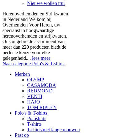
Nieuwe wollen trui
Herenoverhemden en Strijkwaren
in Nederland Welkom bij
Overhemden Voor Heren, uw
specialist in hoogwaardige
herenoverhemden en strijkwaren.
Ons uitgebreide assortiment van
meer dan 220 producten biedt de
perfecte keuze voor elke
gelegenheid,...
lees meer
Naar categorie Polo's & T-shirts
Merken
OLYMP
CASAMODA
REDMOND
VENTI
HAJO
TOM RIPLEY
Polo's & T-shirts
Poloshirts
T-shirts
T-shirts met lange mouwen
Past op