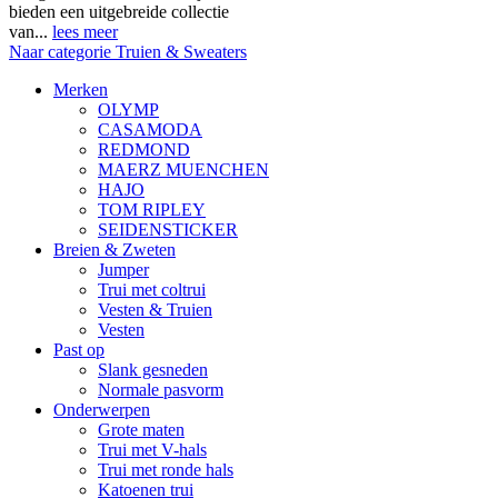
bieden een uitgebreide collectie
van...
lees meer
Naar categorie Truien & Sweaters
Merken
OLYMP
CASAMODA
REDMOND
MAERZ MUENCHEN
HAJO
TOM RIPLEY
SEIDENSTICKER
Breien & Zweten
Jumper
Trui met coltrui
Vesten & Truien
Vesten
Past op
Slank gesneden
Normale pasvorm
Onderwerpen
Grote maten
Trui met V-hals
Trui met ronde hals
Katoenen trui