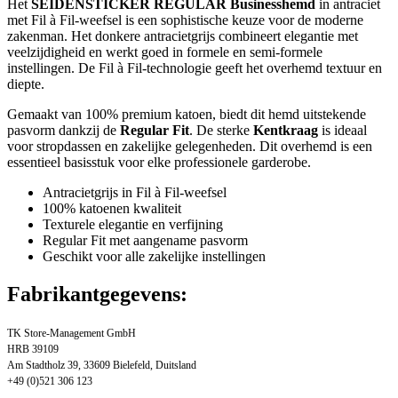
Het
SEIDENSTICKER REGULAR Businesshemd
in antraciet
met Fil à Fil-weefsel is een sophistische keuze voor de moderne
zakenman. Het donkere antracietgrijs combineert elegantie met
veelzijdigheid en werkt goed in formele en semi-formele
instellingen. De Fil à Fil-technologie geeft het overhemd textuur en
diepte.
Gemaakt van 100% premium katoen, biedt dit hemd uitstekende
pasvorm dankzij de
Regular Fit
. De sterke
Kentkraag
is ideaal
voor stropdassen en zakelijke gelegenheden. Dit overhemd is een
essentieel basisstuk voor elke professionele garderobe.
Antracietgrijs in Fil à Fil-weefsel
100% katoenen kwaliteit
Texturele elegantie en verfijning
Regular Fit met aangename pasvorm
Geschikt voor alle zakelijke instellingen
Fabrikantgegevens:
TK Store-Management GmbH
HRB 39109
Am Stadtholz 39, 33609 Bielefeld, Duitsland
+49 (0)521 306 123