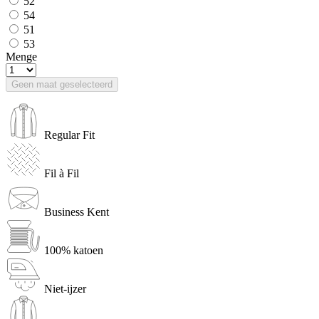
52
54
51
53
Menge
Geen maat geselecteerd
Regular Fit
Fil à Fil
Business Kent
100% katoen
Niet-ijzer