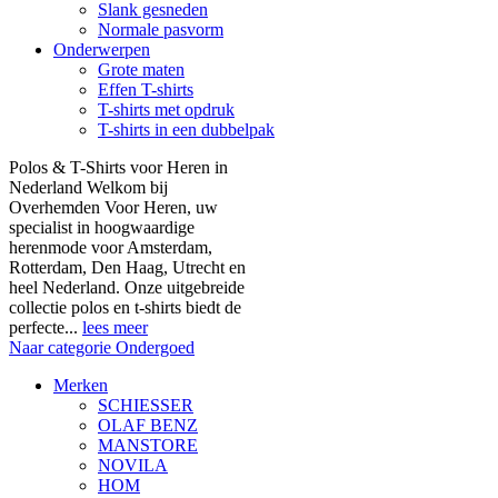
Slank gesneden
Normale pasvorm
Onderwerpen
Grote maten
Effen T-shirts
T-shirts met opdruk
T-shirts in een dubbelpak
Polos & T-Shirts voor Heren in
Nederland Welkom bij
Overhemden Voor Heren, uw
specialist in hoogwaardige
herenmode voor Amsterdam,
Rotterdam, Den Haag, Utrecht en
heel Nederland. Onze uitgebreide
collectie polos en t-shirts biedt de
perfecte...
lees meer
Naar categorie Ondergoed
Merken
SCHIESSER
OLAF BENZ
MANSTORE
NOVILA
HOM