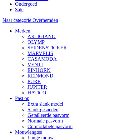
Ondergoed
Sale
Naar categorie Overhemden
Merken
ARTIGIANO
OLYMP
SEIDENSTICKER
MARVELIS
CASAMODA
VENTI
EINHORN
REDMOND
PURE
JUPITER
HATICO
Past op
Extra slank model
Slank gesneden
Getailleerde pasvorm
Normale pasvorm
Comfortabele pasvorm
Mouwlengtes
Lange mouw