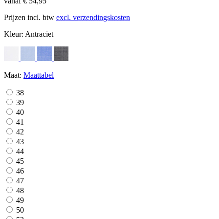
vanaf € 54,95
Prijzen incl. btw
excl. verzendingskosten
Kleur:
Antraciet
Maat:
Maattabel
38
39
40
41
42
43
44
45
46
47
48
49
50