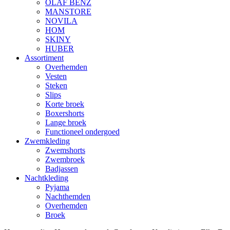
OLAF BENZ
MANSTORE
NOVILA
HOM
SKINY
HUBER
Assortiment
Overhemden
Vesten
Steken
Slips
Korte broek
Boxershorts
Lange broek
Functioneel ondergoed
Zwemkleding
Zwemshorts
Zwembroek
Badjassen
Nachtkleding
Pyjama
Nachthemden
Overhemden
Broek