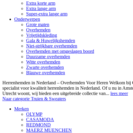
Extra korte arm
Extra lange arm
Super-extra lange arm
Onderwerpen
Grote maten
Overhemden
Vrijetijdskleding
Gala & Huwelijkshemden
Niet-strijkbare overhemden
Overhemden met omgeslagen boord
Duurzame overhemden
Witte overhemden
Zwarte overhemden
Blauwe overhemden
Herrenhemden in Nederland – Overhemden Voor Heren Welkom bij
specialist voor kwaliteit herrenhemden in Nederland. Of u nu in Am
Utrecht woont, wij bieden een uitgebreide collectie van...
lees meer
Naar categorie Truien & Sweaters
Merken
OLYMP
CASAMODA
REDMOND
MAERZ MUENCHEN