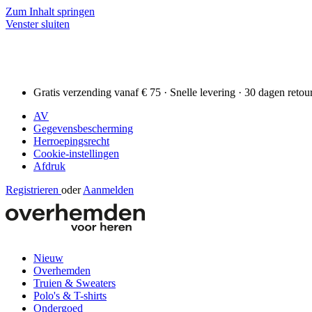
Zum Inhalt springen
Venster sluiten
Gratis verzending vanaf € 75 · Snelle levering · 30 dagen retou
AV
Gegevensbescherming
Herroepingsrecht
Cookie-instellingen
Afdruk
Registrieren
oder
Aanmelden
Nieuw
Overhemden
Truien & Sweaters
Polo's & T-shirts
Ondergoed