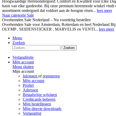
Hoogwaardige Herenondergoed: Comfort en Kwaliteit voor Elke Dag
basis van elke garderobe. Bij onze premium herenmode winkel vindt 
assortiment ondergoed dat voldoet aan de hoogste eisen...
lees meer
Naar categorie Sale
Overhemden Sale Nederland – Nu voordelig bestellen
Overhemden Sale voor Amsterdam, Rotterdam en heel Nederland Bij
OLYMP , SEIDENSTICKER , MARVELIS en VENTI...
lees meer
Menu
Zoeken
Zoeken
Verlanglijstje
Mijn account
Menu sluiten
Mijn account
Inloggen
of
registreren
Mijn account
Profiel
Adressen
Betaalwijze wijzigen
Creditcards beheren
Mijn bestellingen
Mijn directe downloads
Verlanglijst