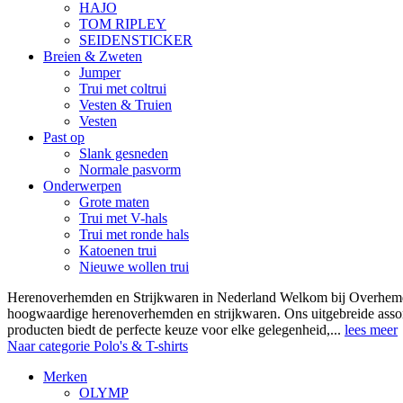
HAJO
TOM RIPLEY
SEIDENSTICKER
Breien & Zweten
Jumper
Trui met coltrui
Vesten & Truien
Vesten
Past op
Slank gesneden
Normale pasvorm
Onderwerpen
Grote maten
Trui met V-hals
Trui met ronde hals
Katoenen trui
Nieuwe wollen trui
Herenoverhemden en Strijkwaren in Nederland Welkom bij Overhemde
hoogwaardige herenoverhemden en strijkwaren. Ons uitgebreide asso
producten biedt de perfecte keuze voor elke gelegenheid,...
lees meer
Naar categorie Polo's & T-shirts
Merken
OLYMP