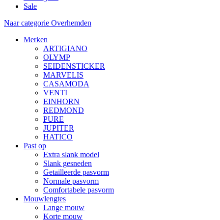
Sale
Naar categorie Overhemden
Merken
ARTIGIANO
OLYMP
SEIDENSTICKER
MARVELIS
CASAMODA
VENTI
EINHORN
REDMOND
PURE
JUPITER
HATICO
Past op
Extra slank model
Slank gesneden
Getailleerde pasvorm
Normale pasvorm
Comfortabele pasvorm
Mouwlengtes
Lange mouw
Korte mouw