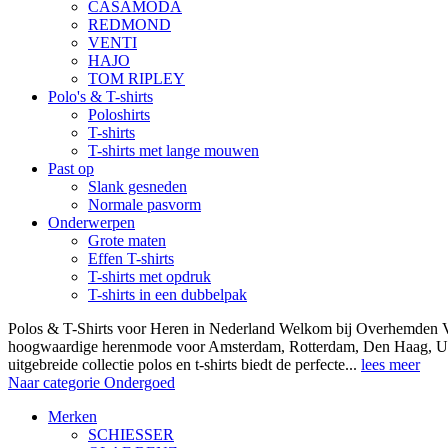
CASAMODA
REDMOND
VENTI
HAJO
TOM RIPLEY
Polo's & T-shirts
Poloshirts
T-shirts
T-shirts met lange mouwen
Past op
Slank gesneden
Normale pasvorm
Onderwerpen
Grote maten
Effen T-shirts
T-shirts met opdruk
T-shirts in een dubbelpak
Polos & T-Shirts voor Heren in Nederland Welkom bij Overhemden Vo
hoogwaardige herenmode voor Amsterdam, Rotterdam, Den Haag, Ut
uitgebreide collectie polos en t-shirts biedt de perfecte...
lees meer
Naar categorie Ondergoed
Merken
SCHIESSER