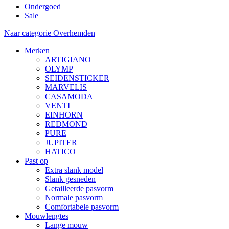
Ondergoed
Sale
Naar categorie Overhemden
Merken
ARTIGIANO
OLYMP
SEIDENSTICKER
MARVELIS
CASAMODA
VENTI
EINHORN
REDMOND
PURE
JUPITER
HATICO
Past op
Extra slank model
Slank gesneden
Getailleerde pasvorm
Normale pasvorm
Comfortabele pasvorm
Mouwlengtes
Lange mouw