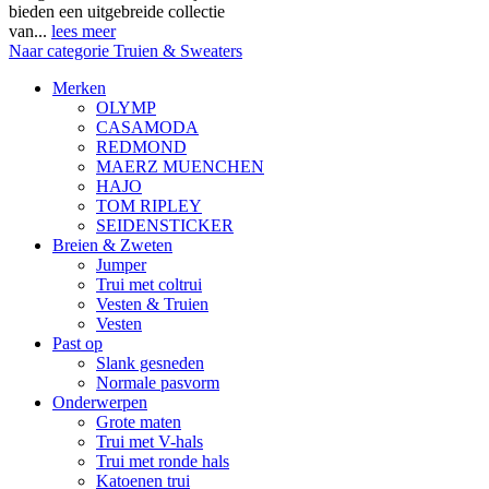
bieden een uitgebreide collectie
van...
lees meer
Naar categorie Truien & Sweaters
Merken
OLYMP
CASAMODA
REDMOND
MAERZ MUENCHEN
HAJO
TOM RIPLEY
SEIDENSTICKER
Breien & Zweten
Jumper
Trui met coltrui
Vesten & Truien
Vesten
Past op
Slank gesneden
Normale pasvorm
Onderwerpen
Grote maten
Trui met V-hals
Trui met ronde hals
Katoenen trui