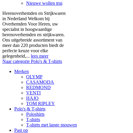
Nieuwe wollen trui
Herenoverhemden en Strijkwaren
in Nederland Welkom bij
Overhemden Voor Heren, uw
specialist in hoogwaardige
herenoverhemden en strijkwaren.
Ons uitgebreide assortiment van
meer dan 220 producten biedt de
perfecte keuze voor elke
gelegenheid,...
lees meer
Naar categorie Polo's & T-shirts
Merken
OLYMP
CASAMODA
REDMOND
VENTI
HAJO
TOM RIPLEY
Polo's & T-shirts
Poloshirts
T-shirts
T-shirts met lange mouwen
Past op