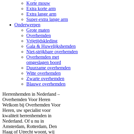
Korte mouw
Extra korte arm
Extra lange arm
Super-extra lange arm
Onderwerpen
Grote maten
Overhemden
Vrijetijdskleding
Gala & Huwelijkshemden
Niet-strijkbare overhemden
Overhemden met
omgeslagen boord
Duurzame overhemden
Witte overhemden
Zwarte overhemden
Blauwe overhemden
Herrenhemden in Nederland –
Overhemden Voor Heren
Welkom bij Overhemden Voor
Heren, uw specialist voor
kwaliteit herrenhemden in
Nederland. Of u nu in
Amsterdam, Rotterdam, Den
Haag of Utrecht woont, wij