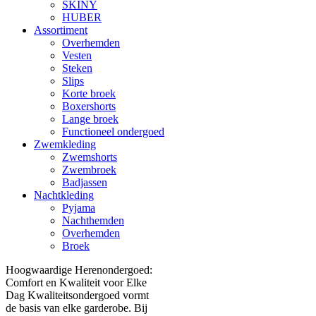
SKINY
HUBER
Assortiment
Overhemden
Vesten
Steken
Slips
Korte broek
Boxershorts
Lange broek
Functioneel ondergoed
Zwemkleding
Zwemshorts
Zwembroek
Badjassen
Nachtkleding
Pyjama
Nachthemden
Overhemden
Broek
Hoogwaardige Herenondergoed:
Comfort en Kwaliteit voor Elke
Dag Kwaliteitsondergoed vormt
de basis van elke garderobe. Bij