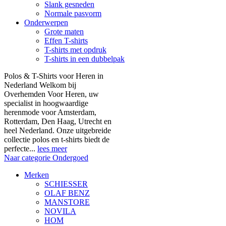
Slank gesneden
Normale pasvorm
Onderwerpen
Grote maten
Effen T-shirts
T-shirts met opdruk
T-shirts in een dubbelpak
Polos & T-Shirts voor Heren in
Nederland Welkom bij
Overhemden Voor Heren, uw
specialist in hoogwaardige
herenmode voor Amsterdam,
Rotterdam, Den Haag, Utrecht en
heel Nederland. Onze uitgebreide
collectie polos en t-shirts biedt de
perfecte...
lees meer
Naar categorie Ondergoed
Merken
SCHIESSER
OLAF BENZ
MANSTORE
NOVILA
HOM