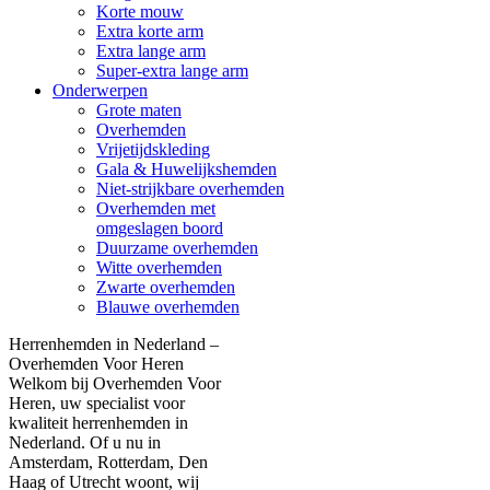
Korte mouw
Extra korte arm
Extra lange arm
Super-extra lange arm
Onderwerpen
Grote maten
Overhemden
Vrijetijdskleding
Gala & Huwelijkshemden
Niet-strijkbare overhemden
Overhemden met
omgeslagen boord
Duurzame overhemden
Witte overhemden
Zwarte overhemden
Blauwe overhemden
Herrenhemden in Nederland –
Overhemden Voor Heren
Welkom bij Overhemden Voor
Heren, uw specialist voor
kwaliteit herrenhemden in
Nederland. Of u nu in
Amsterdam, Rotterdam, Den
Haag of Utrecht woont, wij