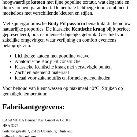
hoogwaardige
katoen
met fijne populine textuur, wat elegantie en
duurzaamheid garandeert. De neutrale lichtbeige toon combineert
moeiteloos met verschillende kleuren en stijlen.
Met zijn ergonomische
Body Fit pasvorm
benadrukt dit hemd uw
natuurlijke proporties. De klassieke
Kentische kraag
blijft perfect
gepresenteerd, ook na intensief dagelijks gebruik. Geschikt voor
zakelijke omgevingen waar verfijning en comfort eveneens
belangrijk zijn.
Lichtbeige katoen met populine weave
Anatomische Body Fit constructie
Klassieke Kentische kraag met verstevigde punten
Zacht en ademend materiaal
Ideaal voor zakenoutfits en formele gelegenheden
Voor behoud van kleur wassen op maximaal 40°C. Strijken op
gematigde temperatuur.
Fabrikantgegevens:
CASAMODA Heinrich Katt GmbH & Co. KG
HRA 3272
Gutenbergstraße 7, 26135 Oldenburg, Duitsland
onlineshop@venti.com