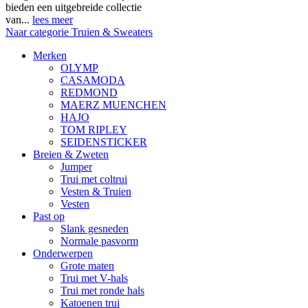
bieden een uitgebreide collectie
van...
lees meer
Naar categorie Truien & Sweaters
Merken
OLYMP
CASAMODA
REDMOND
MAERZ MUENCHEN
HAJO
TOM RIPLEY
SEIDENSTICKER
Breien & Zweten
Jumper
Trui met coltrui
Vesten & Truien
Vesten
Past op
Slank gesneden
Normale pasvorm
Onderwerpen
Grote maten
Trui met V-hals
Trui met ronde hals
Katoenen trui