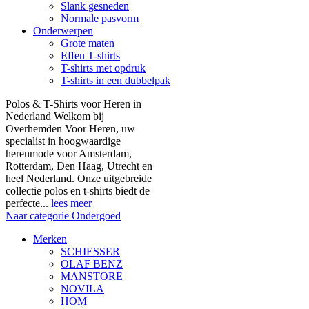
Slank gesneden
Normale pasvorm
Onderwerpen
Grote maten
Effen T-shirts
T-shirts met opdruk
T-shirts in een dubbelpak
Polos & T-Shirts voor Heren in
Nederland Welkom bij
Overhemden Voor Heren, uw
specialist in hoogwaardige
herenmode voor Amsterdam,
Rotterdam, Den Haag, Utrecht en
heel Nederland. Onze uitgebreide
collectie polos en t-shirts biedt de
perfecte...
lees meer
Naar categorie Ondergoed
Merken
SCHIESSER
OLAF BENZ
MANSTORE
NOVILA
HOM