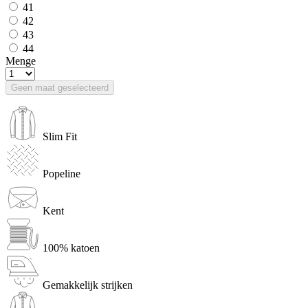
41
42
43
44
Menge
Geen maat geselecteerd
Slim Fit
Popeline
Kent
100% katoen
Gemakkelijk strijken