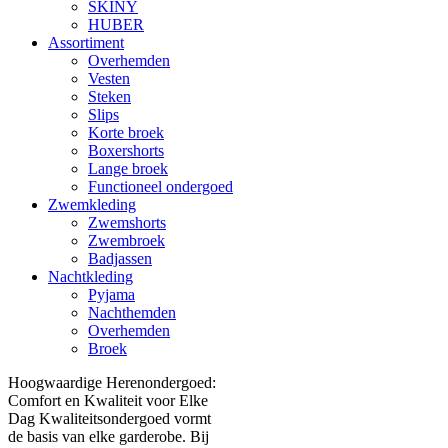
SKINY
HUBER
Assortiment
Overhemden
Vesten
Steken
Slips
Korte broek
Boxershorts
Lange broek
Functioneel ondergoed
Zwemkleding
Zwemshorts
Zwembroek
Badjassen
Nachtkleding
Pyjama
Nachthemden
Overhemden
Broek
Hoogwaardige Herenondergoed:
Comfort en Kwaliteit voor Elke
Dag Kwaliteitsondergoed vormt
de basis van elke garderobe. Bij