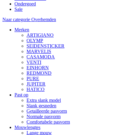
Ondergoed
Sale
Naar categorie Overhemden
Merken
ARTIGIANO
OLYMP
SEIDENSTICKER
MARVELIS
CASAMODA
VENTI
EINHORN
REDMOND
PURE
JUPITER
HATICO
Past op
Extra slank model
Slank gesneden
Getailleerde pasvorm
Normale pasvorm
Comfortabele pasvorm
Mouwlengtes
Lange mouw