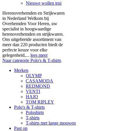
Nieuwe wollen trui
Herenoverhemden en Strijkwaren
in Nederland Welkom bij
Overhemden Voor Heren, uw
specialist in hoogwaardige
herenoverhemden en strijkwaren.
Ons uitgebreide assortiment van
meer dan 220 producten biedt de
perfecte keuze voor elke
gelegenheid,...
lees meer
Naar categorie Polo's & T-shirts
Merken
OLYMP
CASAMODA
REDMOND
VENTI
HAJO
TOM RIPLEY
Polo's & T-shirts
Poloshirts
T-shirts
T-shirts met lange mouwen
Past op